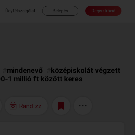
Ügyfélszolgálat
Belépés
Regisztráció
#
mindenevő
#
középiskolát végzett
0-1 millió ft között keres
Randizz