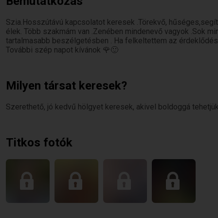
Bemutatkozás
Szia.Hosszútávú kapcsolatot keresek .Törekvő, hűséges,segí
élek. Több szakmám van .Zenében mindenevő vagyok .Sok mind
tartalmasabb beszélgetésben . Ha felkeltettem az érdeklődésed
További szép napot kívánok 🌹🙂
Milyen társat keresek?
Szerethető, jó kedvű hölgyet keresek, akivel boldoggá tehetjü
Titkos fotók