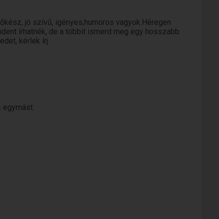
tőkész, jó szívű, igényes,humoros vagyok.Héregen
ent írhatnék, de a többit ismerd meg egy hosszabb
et, kérlek írj.
k egymást.