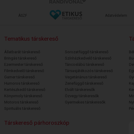
ÁSZF
Adatvédelem
Tematikus társkereső
Tá
Állatbarát társkereső
Sorozatfüggő társkereső
Bé
Bringás társkereső
Színházkedvelő társkereső
Bu
Ezermester társkereső
Táncoslábú társkereső
De
Filmkedvelő társkereső
Társasjátékozós társkereső
Egr
Gamer társkereső
Vegetáriánus társkereső
Gy
Humoros társkereső
Zenefüggő társkereső
Ka
Kertészkedő társkereső
Elvált társkeresők
Ke
Könyvmoly társkereső
Özvegy társkeresők
Mi
Motoros társkereső
Gyermekes társkeresők
Ny
Spirituális társkereső
Pé
Társkereső párhoroszkóp