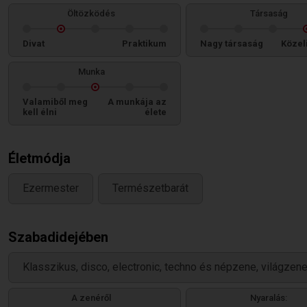
Öltözködés
Társaság
Divat
Praktikum
Nagy társaság
Közel
Munka
Valamiből meg
A munkája az
kell élni
élete
Életmódja
Ezermester
Természetbarát
Szabadidejében
Klasszikus, disco, electronic, techno és népzene, világzene
A zenéről
Nyaralás: