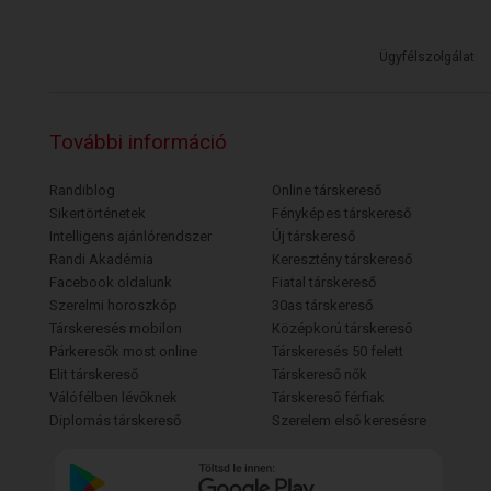
Ügyfélszolgálat
További információ
Randiblog
Online társkereső
Sikertörténetek
Fényképes társkereső
Intelligens ajánlórendszer
Új társkereső
Randi Akadémia
Keresztény társkereső
Facebook oldalunk
Fiatal társkereső
Szerelmi horoszkóp
30as társkereső
Társkeresés mobilon
Középkorú társkereső
Párkeresők most online
Társkeresés 50 felett
Elit társkereső
Társkereső nők
Válófélben lévőknek
Társkereső férfiak
Diplomás társkereső
Szerelem első keresésre