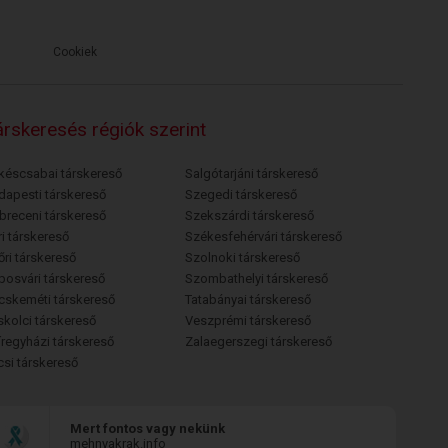
Cookiek
rskeresés régiók szerint
késcsabai társkereső
Salgótarjáni társkereső
dapesti társkereső
Szegedi társkereső
breceni társkereső
Szekszárdi társkereső
i társkereső
Székesfehérvári társkereső
őri társkereső
Szolnoki társkereső
posvári társkereső
Szombathelyi társkereső
cskeméti társkereső
Tatabányai társkereső
skolci társkereső
Veszprémi társkereső
íregyházi társkereső
Zalaegerszegi társkereső
csi társkereső
Mert fontos vagy nekünk
mehnyakrak.info