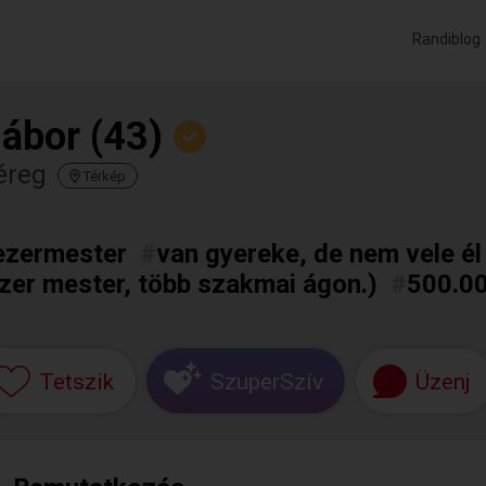
Randiblog
ábor (43)
éreg
Térkép
ezermester
#
van gyereke, de nem vele él
zer mester, több szakmai ágon.)
#
500.00
Tetszik
SzuperSzív
Üzenj