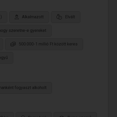
)
Alkalmazott
Elvált
hogy szeretne-e gyereket
500.000-1 millió Ft között keres
jegyű
manként fogyaszt alkoholt