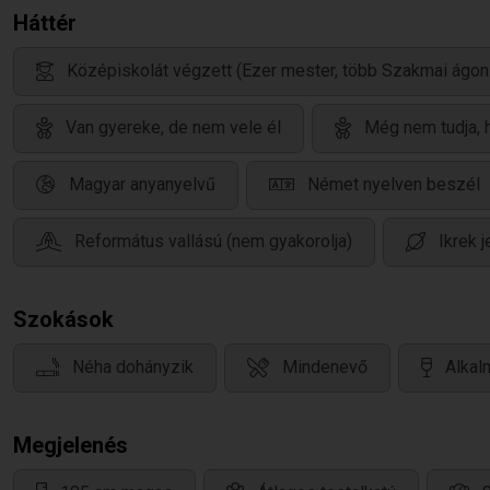
Háttér
Középiskolát végzett (Ezer mester, több Szakmai ágon.
Van gyereke, de nem vele él
Még nem tudja, 
Magyar anyanyelvű
Német nyelven beszél
Református vallású (nem gyakorolja)
Ikrek 
Szokások
Néha dohányzik
Mindenevő
Alkal
Megjelenés