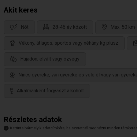
Akit keres
Nőt
28-46 év között
Max. 50 km-
Vékony, átlagos, sportos vagy néhány kg plusz
Hajadon, elvált vagy özvegy
Nincs gyereke, van gyereke és vele él vagy van gyereke
Alkalmanként fogyaszt alkoholt
Részletes adatok
Kattints bármelyik adatcímkére, ha szeretnél megnézni minden társkeresőt,