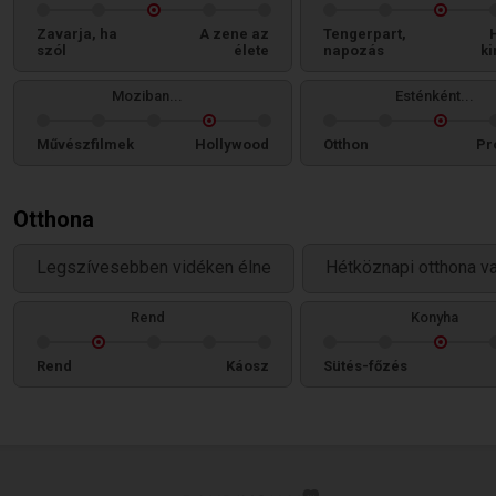
Zavarja, ha
A zene az
Tengerpart,
szól
élete
napozás
ki
Moziban...
Esténként...
Művészfilmek
Hollywood
Otthon
Pr
Otthona
Legszívesebben vidéken élne
Hétköznapi otthona v
Rend
Konyha
Rend
Káosz
Sütés-főzés