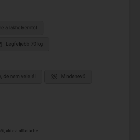
re a lakhelyemtől
Legfeljebb 70 kg
, de nem vele él
Mindenevő
 aki ezt állította be.