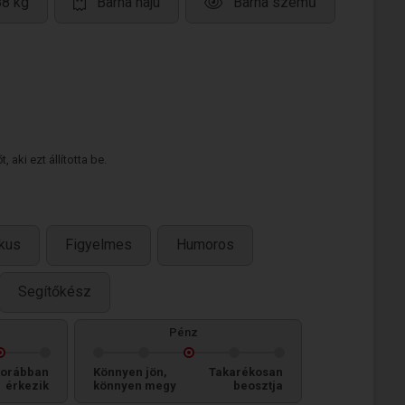
88 kg
Barna hajú
Barna szemű
 aki ezt állította be.
kus
Figyelmes
Humoros
Segítőkész
Pénz
orábban
Könnyen jön,
Takarékosan
érkezik
könnyen megy
beosztja