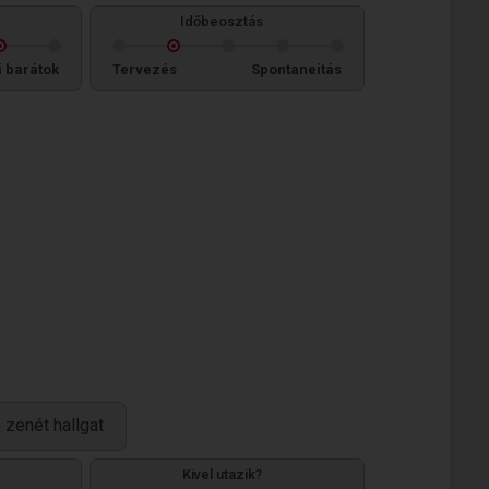
Időbeosztás
i barátok
Tervezés
Spontaneitás
 zenét hallgat
Kivel utazik?