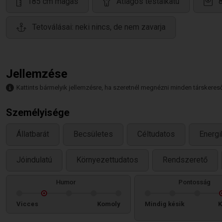
185 cm magas
Átlagos testalkatú
Tetoválásai: neki nincs, de nem zavarja
Jellemzése
Kattints bármelyik jellemzésre, ha szeretnél megnézni minden társkeresőt,
Személyisége
Állatbarát
Becsületes
Céltudatos
Energi
Jóindulatú
Környezettudatos
Rendszerető
Humor
Pontosság
Vicces
Komoly
Mindig késik
K