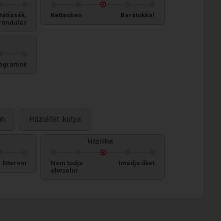
Hátizsák,
Kettesben
Barátokkal
rándulás
ogramok
an
Háziállat: kutya
Háziállat
Étterem
Nem tudja
Imádja őket
elviselni