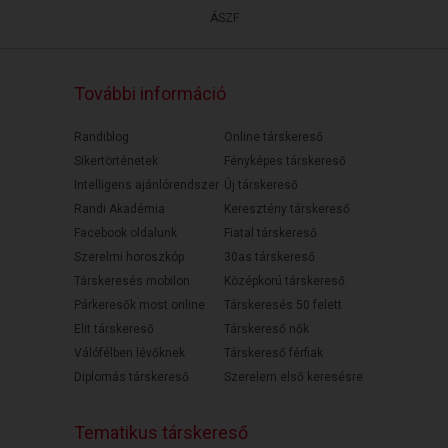
ÁSZF
További információ
Randiblog
Online társkereső
Sikertörténetek
Fényképes társkereső
Intelligens ajánlórendszer
Új társkereső
Randi Akadémia
Keresztény társkereső
Facebook oldalunk
Fiatal társkereső
Szerelmi horoszkóp
30as társkereső
Társkeresés mobilon
Középkorú társkereső
Párkeresők most online
Társkeresés 50 felett
Elit társkereső
Társkereső nők
Válófélben lévőknek
Társkereső férfiak
Diplomás társkereső
Szerelem első keresésre
Tematikus társkereső