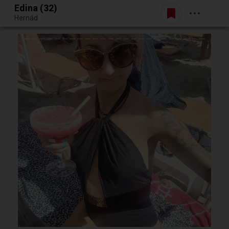
Edina (32)
Belépés
Hernád
Egy jó randiból bármi lehet.