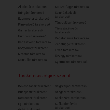
Állatbarát társkereső
Sorozatfüggő társkereső
Bringás társkereső
Színházkedvelő
társkereső
Ezermester társkereső
Táncoslábú társkereső
Filmkedvelő társkereső
Társasjátékozós
Gamer társkereső
társkereső
Humoros társkereső
Vegetáriánus társkereső
Kertészkedő társkereső
Zenefüggő társkereső
Könyvmoly társkereső
Elvált társkeresők
Motoros társkereső
Özvegy társkeresők
Spirituális társkereső
Gyermekes társkeresők
Társkeresés régiók szerint
Békéscsabai társkereső
Salgótarjáni társkereső
Budapesti társkereső
Szegedi társkereső
Debreceni társkereső
Szekszárdi társkereső
Egri társkereső
Székesfehérvári
társkereső
Győri társkereső