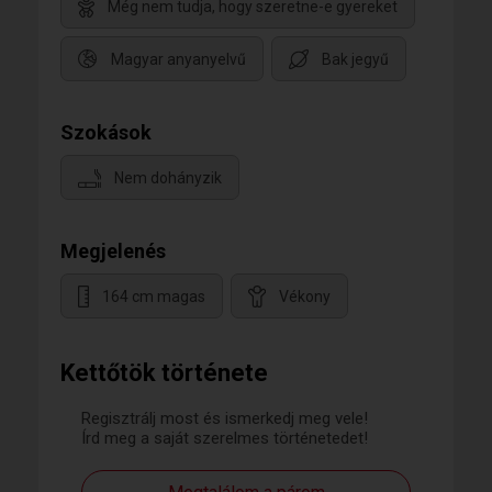
Még nem tudja, hogy szeretne-e gyereket
Magyar anyanyelvű
Bak jegyű
Szokások
Nem dohányzik
Megjelenés
164 cm magas
Vékony
Kettőtök története
Regisztrálj most és ismerkedj meg vele!
Írd meg a saját szerelmes történetedet!