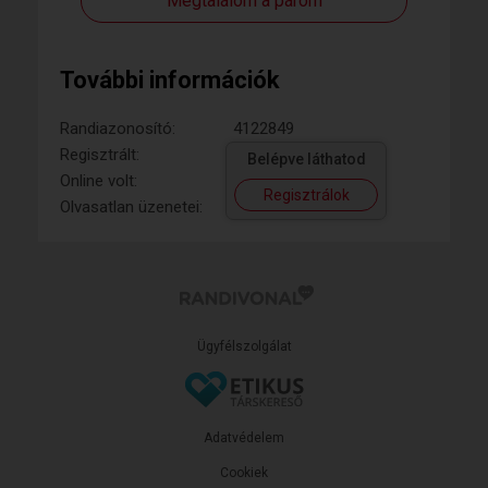
Megtalálom a párom
További információk
Randiazonosító:
4122849
Regisztrált:
Belépve láthatod
Online volt:
Regisztrálok
Olvasatlan üzenetei:
Ügyfélszolgálat
Adatvédelem
Cookiek