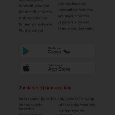
Szolnoki társkereső
Kaposvári társkereső
Szombathelyi társkereső
Kecskeméti társkereső
Tatabányai társkereső
Miskolci társkereső
Veszprémi társkereső
Nyíregyházi társkereső
Zalaegerszegi társkereső
Pécsi társkereső
Társkereső párhoroszkóp
Halak szerelmi horoszkóp
Szűz szerelmi horoszkóp
Vízöntő szerelmi
Nyilas szerelmi horoszkóp
horoszkóp
Oroszlán szerelmi