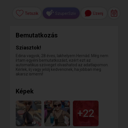
Tetszik
Üzenj
SzuperSzív
Bemutatkozás
Sziasztok!
Edina vagyok, 28 éves, lakhelyem Hernád. Még nem
írtam egyéni bemutatkozást, ezért ezt az
automatikus szöveget olvashatod az adatlapomon.
Kérlek, írj vagy jelölj kedvencnek, ha jobban meg
akarsz ismerni!
Képek
+22
1