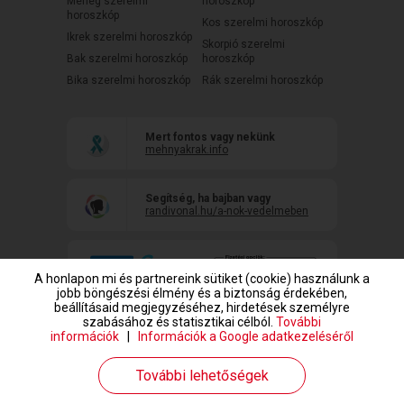
Mérleg szerelmi
horoszkóp
horoszkóp
Kos szerelmi horoszkóp
Ikrek szerelmi horoszkóp
Skorpió szerelmi
Bak szerelmi horoszkóp
horoszkóp
Bika szerelmi horoszkóp
Rák szerelmi horoszkóp
Mert fontos vagy nekünk
mehnyakrak.info
Segítség, ha bajban vagy
randivonal.hu/a-nok-vedelmeben
A honlapon mi és partnereink sütiket (cookie) használunk a
jobb böngészési élmény és a biztonság érdekében,
beállításaid megjegyzéséhez, hirdetések személyre
szabásához és statisztikai célból.
További
információk
|
Információk a Google adatkezeléséről
www.randivonal.hu © Copyright 1999-2026 Dating Central Europe Zrt.
További lehetőségek