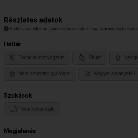
Részletes adatok
Kattints bármelyik adatcímkére, ha szeretnél megnézni minden társkeresőt,
Háttér
Technikumot végzett
Elvált
Van gy
Nem szeretne gyereket
Magyar anyanyelvű
Szokások
Nem dohányzik
Megjelenés