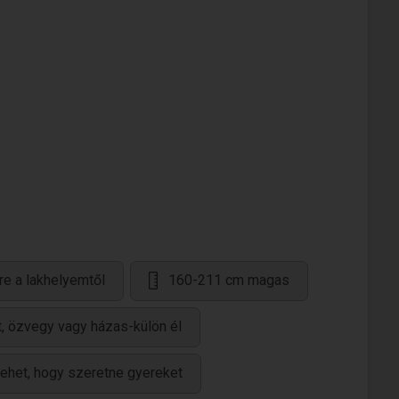
re a lakhelyemtől
160-211 cm magas
t, özvegy vagy házas-külön él
ehet, hogy szeretne gyereket