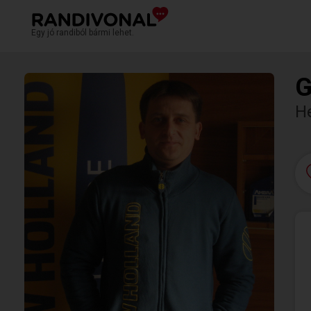
Egy jó randiból bármi lehet.
G
H