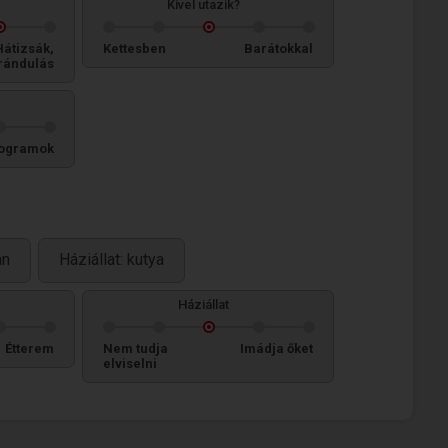
Kivel utazik?
Hátizsák,
Kettesben
Barátokkal
rándulás
ogramok
an
Háziállat: kutya
Háziállat
Étterem
Nem tudja
Imádja őket
elviselni