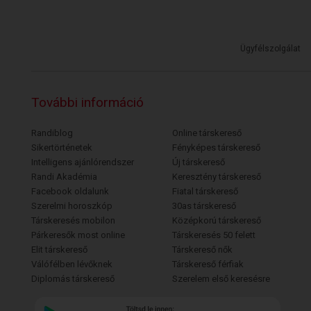
Ügyfélszolgálat
További információ
Randiblog
Online társkereső
Sikertörténetek
Fényképes társkereső
Intelligens ajánlórendszer
Új társkereső
Randi Akadémia
Keresztény társkereső
Facebook oldalunk
Fiatal társkereső
Szerelmi horoszkóp
30as társkereső
Társkeresés mobilon
Középkorú társkereső
Párkeresők most online
Társkeresés 50 felett
Elit társkereső
Társkereső nők
Válófélben lévőknek
Társkereső férfiak
Diplomás társkereső
Szerelem első keresésre