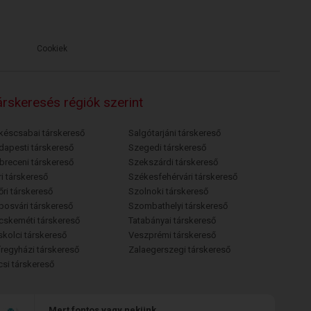
Cookiek
rskeresés régiók szerint
késcsabai társkereső
Salgótarjáni társkereső
dapesti társkereső
Szegedi társkereső
breceni társkereső
Szekszárdi társkereső
i társkereső
Székesfehérvári társkereső
őri társkereső
Szolnoki társkereső
posvári társkereső
Szombathelyi társkereső
cskeméti társkereső
Tatabányai társkereső
skolci társkereső
Veszprémi társkereső
íregyházi társkereső
Zalaegerszegi társkereső
csi társkereső
Mert fontos vagy nekünk