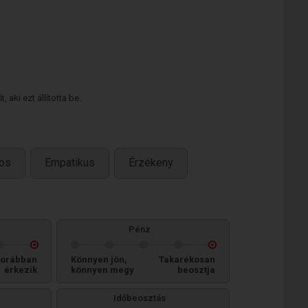
 aki ezt állította be.
tos
Empatikus
Érzékeny
Pénz
orábban
Könnyen jön,
Takarékosan
érkezik
könnyen megy
beosztja
Időbeosztás