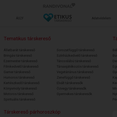
ÁSZF
Adatvédelem
Tematikus társkereső
Tá
Állatbarát társkereső
Sorozatfüggő társkereső
Bé
Bringás társkereső
Színházkedvelő társkereső
Bu
Ezermester társkereső
Táncoslábú társkereső
De
Filmkedvelő társkereső
Társasjátékozós társkereső
Egr
Gamer társkereső
Vegetáriánus társkereső
Gy
Humoros társkereső
Zenefüggő társkereső
Ka
Kertészkedő társkereső
Elvált társkeresők
Ke
Könyvmoly társkereső
Özvegy társkeresők
Mi
Motoros társkereső
Gyermekes társkeresők
Ny
Spirituális társkereső
Pé
Társkereső párhoroszkóp