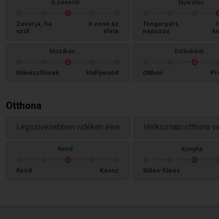
A zenéről
Nyaralás:
Zavarja, ha
A zene az
Tengerpart,
szól
élete
napozás
ki
Moziban...
Esténként...
Művészfilmek
Hollywood
Otthon
Pr
Otthona
Legszívesebben vidéken élne
Hétköznapi otthona v
Rend
Konyha
Rend
Káosz
Sütés-főzés