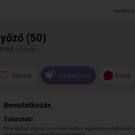
Randiblog
yőző (50)
eves
Térkép
Tetszik
SzuperSzív
Üzenj
Bemutatkozás
Sziasztok!
Szia, Győző vagyok, most nem tudtam egyéni bemutatkozást írni.
kedvencnek és ismerjük meg egymást.