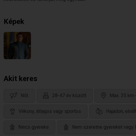
Képek
Akit keres
Nőt
28-47 év között
Max. 35 km-
Vékony, átlagos vagy sportos
Hajadon, elvál
Nincs gyereke
Nem szeretne gyereket vagy l