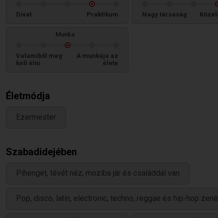
Divat
Praktikum
Nagy társaság
Közel
Munka
Valamiből meg
A munkája az
kell élni
élete
Életmódja
Ezermester
Szabadidejében
Pihenget, tévét néz, moziba jár és családdal van
Pop, disco, latin, electronic, techno, reggae és hip-hop zené