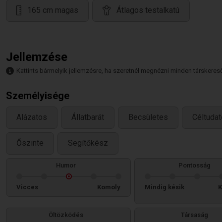
165 cm magas
Átlagos testalkatú
Jellemzése
Kattints bármelyik jellemzésre, ha szeretnél megnézni minden társkeresőt,
Személyisége
Alázatos
Állatbarát
Becsületes
Céltuda
Őszinte
Segítőkész
Humor
Pontosság
Vicces
Komoly
Mindig késik
K
Öltözködés
Társaság