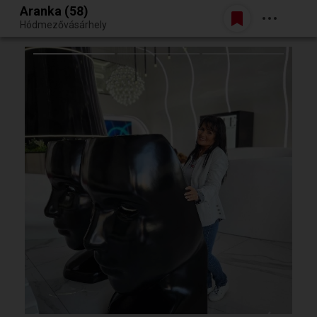
Aranka (58)
Belépés
Hódmezővásárhely
Egy jó randiból bármi lehet.