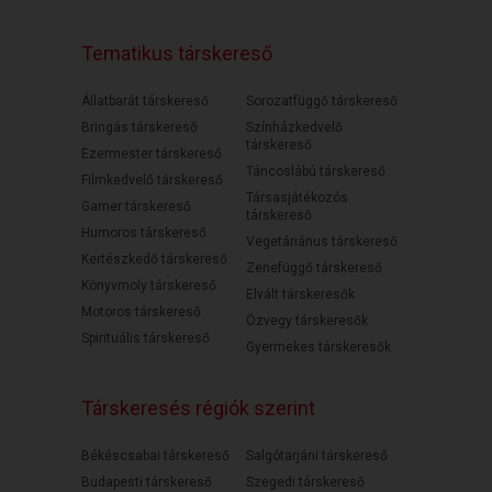
Tematikus társkereső
Állatbarát társkereső
Sorozatfüggő társkereső
Bringás társkereső
Színházkedvelő
társkereső
Ezermester társkereső
Táncoslábú társkereső
Filmkedvelő társkereső
Társasjátékozós
Gamer társkereső
társkereső
Humoros társkereső
Vegetáriánus társkereső
Kertészkedő társkereső
Zenefüggő társkereső
Könyvmoly társkereső
Elvált társkeresők
Motoros társkereső
Özvegy társkeresők
Spirituális társkereső
Gyermekes társkeresők
Társkeresés régiók szerint
Békéscsabai társkereső
Salgótarjáni társkereső
Budapesti társkereső
Szegedi társkereső