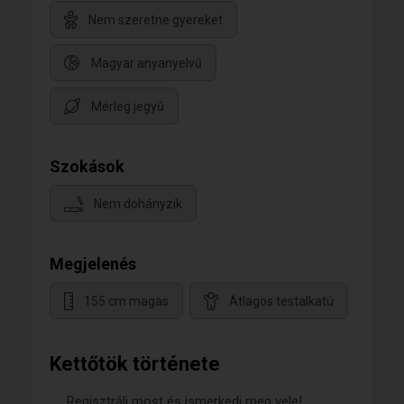
Nem szeretne gyereket
Magyar anyanyelvű
Mérleg jegyű
Szokások
Nem dohányzik
Megjelenés
155 cm magas
Átlagos testalkatú
Kettőtök története
Regisztrálj most és ismerkedj meg vele!