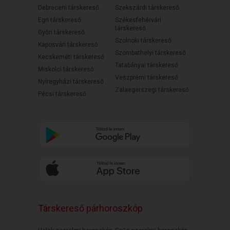
Debreceni társkereső
Szekszárdi társkereső
Egri társkereső
Székesfehérvári
társkereső
Győri társkereső
Szolnoki társkereső
Kaposvári társkereső
Szombathelyi társkereső
Kecskeméti társkereső
Tatabányai társkereső
Miskolci társkereső
Veszprémi társkereső
Nyíregyházi társkereső
Zalaegerszegi társkereső
Pécsi társkereső
Társkereső párhoroszkóp