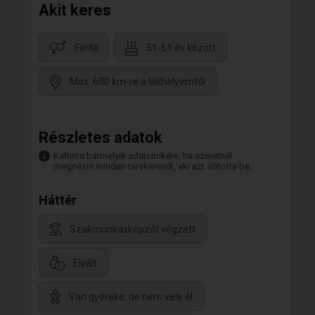
Akit keres
Férfit
51-61 év között
Max. 600 km-re a lakhelyemtől
Részletes adatok
Kattints bármelyik adatcímkére, ha szeretnél
megnézni minden társkeresőt, aki ezt állította be.
Háttér
Szakmunkásképzőt végzett
Elvált
Van gyereke, de nem vele él