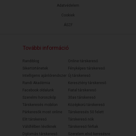
Adatvédelem
Cookiek
ÁSZF
További információ
Randiblog
Online társkereső
Sikertörténetek
Fényképes társkereső
Intelligens ajánlórendszer
Új társkereső
Randi Akadémia
Keresztény társkereső
Facebook oldalunk
Fiatal társkereső
Szerelmi horoszkóp
30as társkereső
Társkeresés mobilon
Középkorú társkereső
Párkeresők most online
Társkeresés 50 felett
Elit társkereső
Társkereső nők
Válófélben lévőknek
Társkereső férfiak
Diplomás társkereső
Szerelem első keresésre