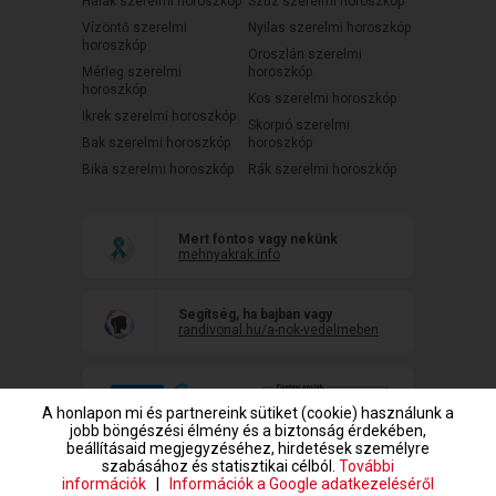
Halak szerelmi horoszkóp
Szűz szerelmi horoszkóp
Vízöntő szerelmi
Nyilas szerelmi horoszkóp
horoszkóp
Oroszlán szerelmi
Mérleg szerelmi
horoszkóp
horoszkóp
Kos szerelmi horoszkóp
Ikrek szerelmi horoszkóp
Skorpió szerelmi
Bak szerelmi horoszkóp
horoszkóp
Bika szerelmi horoszkóp
Rák szerelmi horoszkóp
Mert fontos vagy nekünk
mehnyakrak.info
Segítség, ha bajban vagy
randivonal.hu/a-nok-vedelmeben
A honlapon mi és partnereink sütiket (cookie) használunk a
jobb böngészési élmény és a biztonság érdekében,
beállításaid megjegyzéséhez, hirdetések személyre
szabásához és statisztikai célból.
További
információk
|
Információk a Google adatkezeléséről