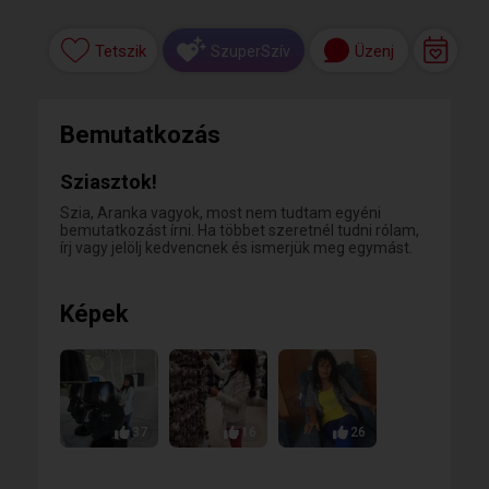
Tetszik
Üzenj
SzuperSzív
Bemutatkozás
Sziasztok!
Szia, Aranka vagyok, most nem tudtam egyéni
bemutatkozást írni. Ha többet szeretnél tudni rólam,
írj vagy jelölj kedvencnek és ismerjük meg egymást.
Képek
37
16
26