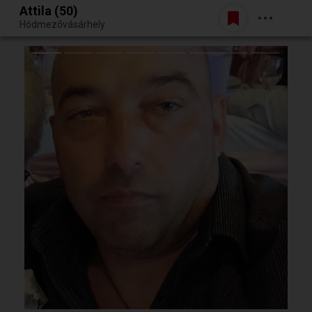
Attila (50)
Belépés
Hódmezővásárhely
Egy jó randiból bármi lehet.