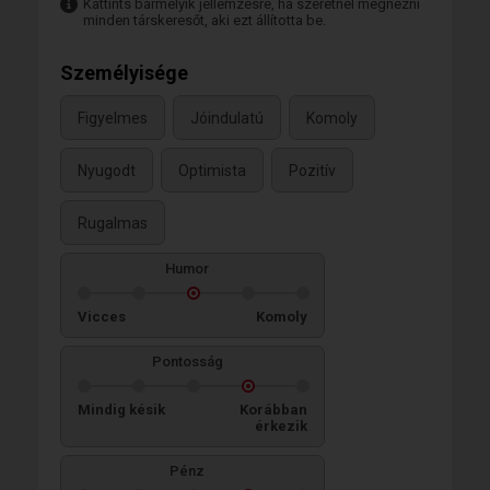
Kattints bármelyik jellemzésre, ha szeretnél megnézni
minden társkeresőt, aki ezt állította be.
Személyisége
Figyelmes
Jóindulatú
Komoly
Nyugodt
Optimista
Pozitív
Rugalmas
Humor
Vicces
Komoly
Pontosság
Mindig késik
Korábban
érkezik
Pénz