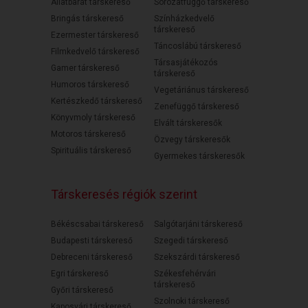
Állatbarát társkereső
Sorozatfüggő társkereső
Bringás társkereső
Színházkedvelő
társkereső
Ezermester társkereső
Táncoslábú társkereső
Filmkedvelő társkereső
Társasjátékozós
Gamer társkereső
társkereső
Humoros társkereső
Vegetáriánus társkereső
Kertészkedő társkereső
Zenefüggő társkereső
Könyvmoly társkereső
Elvált társkeresők
Motoros társkereső
Özvegy társkeresők
Spirituális társkereső
Gyermekes társkeresők
Társkeresés régiók szerint
Békéscsabai társkereső
Salgótarjáni társkereső
Budapesti társkereső
Szegedi társkereső
Debreceni társkereső
Szekszárdi társkereső
Egri társkereső
Székesfehérvári
társkereső
Győri társkereső
Szolnoki társkereső
Kaposvári társkereső