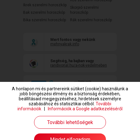
Ikrek szerelmi horoszkóp
Skorpió szerelmi
Bak szerelmi horoszkóp
horoszkóp
Bika szerelmi horoszkóp
Rák szerelmi horoszkóp
Mert fontos vagy nekünk
mehnyakrak.info
Segítség, ha bajban vagy
randivonal.hu/a-nok-vedelmeben
A honlapon mi és partnereink sütiket (cookie) használunk a
jobb böngészési élmény és a biztonság érdekében,
beállításaid megjegyzéséhez, hirdetések személyre
szabásához és statisztikai célból.
További
információk
|
Információk a Google adatkezeléséről
www.randivonal.hu © Copyright 1999-2026 Dating Central Europe Zrt.
További lehetőségek
Mindet elfogadom