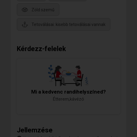
Zöld szemű
Tetoválásai: kisebb tetoválásai vannak
Kérdezz-felelek
Mi a kedvenc randihelyszíned?
Étterem,kávézó
Jellemzése