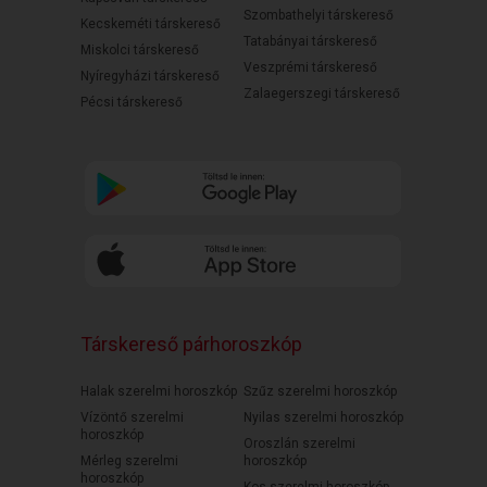
Szombathelyi társkereső
Kecskeméti társkereső
Tatabányai társkereső
Miskolci társkereső
Veszprémi társkereső
Nyíregyházi társkereső
Zalaegerszegi társkereső
Pécsi társkereső
Társkereső párhoroszkóp
Halak szerelmi horoszkóp
Szűz szerelmi horoszkóp
Vízöntő szerelmi
Nyilas szerelmi horoszkóp
horoszkóp
Oroszlán szerelmi
Mérleg szerelmi
horoszkóp
horoszkóp
Kos szerelmi horoszkóp