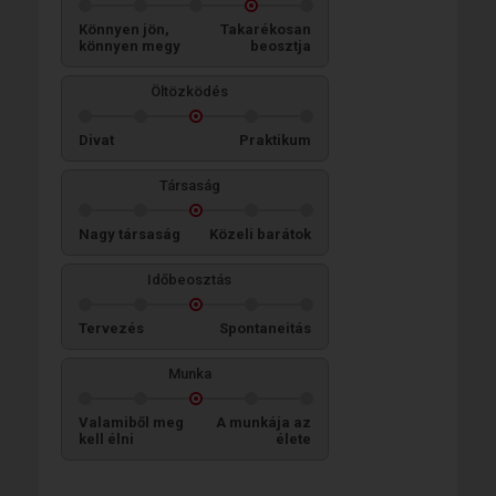
Könnyen jön,
Takarékosan
könnyen megy
beosztja
Öltözködés
Divat
Praktikum
Társaság
Nagy társaság
Közeli barátok
Időbeosztás
Tervezés
Spontaneitás
Munka
Valamiből meg
A munkája az
kell élni
élete