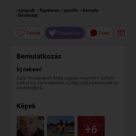
#
nyugodt
#
figyelmes
#
pozitív
#
komoly
#
társasági
Tetszik
Üzenj
SzuperSzív
Bemutatkozás
Írj nekem!
Szia, *moderálva* Attila vagyok, most nem tudtam
többet írni. Ha érdekellek, írj vagy jelölj kedvencnek és
ismerkedjünk.
Képek
+6