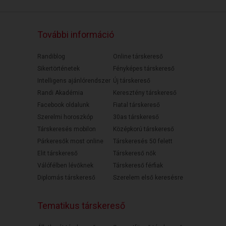
További információ
Randiblog
Online társkereső
Sikertörténetek
Fényképes társkereső
Intelligens ajánlórendszer
Új társkereső
Randi Akadémia
Keresztény társkereső
Facebook oldalunk
Fiatal társkereső
Szerelmi horoszkóp
30as társkereső
Társkeresés mobilon
Középkorú társkereső
Párkeresők most online
Társkeresés 50 felett
Elit társkereső
Társkereső nők
Válófélben lévőknek
Társkereső férfiak
Diplomás társkereső
Szerelem első keresésre
Tematikus társkereső