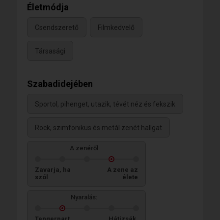
Életmódja
Csendszerető
Filmkedvelő
Társasági
Szabadidejében
Sportol, pihenget, utazik, tévét néz és fekszik
Rock, szimfonikus és metál zenét hallgat
A zenéről
Zavarja, ha
A zene az
szól
élete
Nyaralás:
Tengerpart,
Hátizsák,