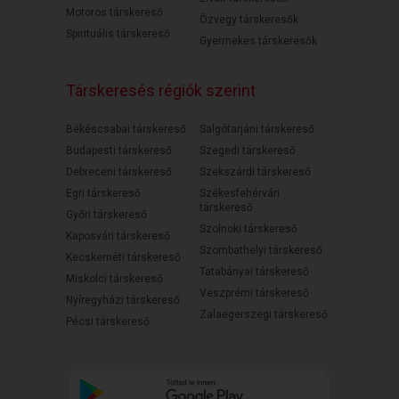
Motoros társkereső
Özvegy társkeresők
Spirituális társkereső
Gyermekes társkeresők
Társkeresés régiók szerint
Békéscsabai társkereső
Salgótarjáni társkereső
Budapesti társkereső
Szegedi társkereső
Debreceni társkereső
Szekszárdi társkereső
Egri társkereső
Székesfehérvári
társkereső
Győri társkereső
Szolnoki társkereső
Kaposvári társkereső
Szombathelyi társkereső
Kecskeméti társkereső
Tatabányai társkereső
Miskolci társkereső
Veszprémi társkereső
Nyíregyházi társkereső
Zalaegerszegi társkereső
Pécsi társkereső