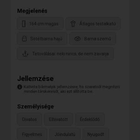
Megjelenés
164 cm magas
Átlagos testalkatú
Sötétbarna hajú
Barna szemű
Tetoválásai: neki nincs, de nem zavarja
Jellemzése
Kattints bármelyik jellemzésre, ha szeretnél megnézni
minden társkeresőt, aki ezt állította be.
Személyisége
Divatos
Elhivatott
Érdeklődő
Figyelmes
Jóindulatú
Nyugodt