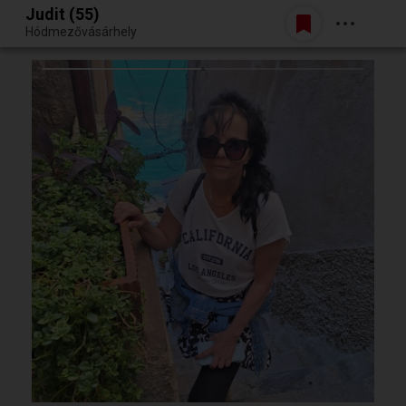
Judit (55)
Belépés
Hódmezővásárhely
Egy jó randiból bármi lehet.