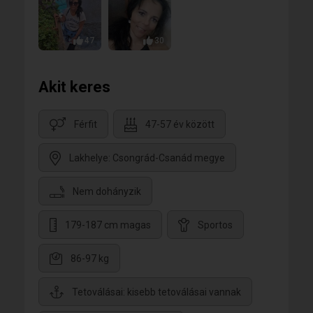
47
30
Akit keres
Férfit
47-57 év között
Lakhelye: Csongrád-Csanád megye
Nem dohányzik
179-187 cm magas
Sportos
86-97 kg
Tetoválásai: kisebb tetoválásai vannak