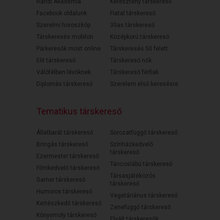
Randi Akadémia
Keresztény társkereső
Facebook oldalunk
Fiatal társkereső
Szerelmi horoszkóp
30as társkereső
Társkeresés mobilon
Középkorú társkereső
Párkeresők most online
Társkeresés 50 felett
Elit társkereső
Társkereső nők
Válófélben lévőknek
Társkereső férfiak
Diplomás társkereső
Szerelem első keresésre
Tematikus társkereső
Állatbarát társkereső
Sorozatfüggő társkereső
Bringás társkereső
Színházkedvelő
társkereső
Ezermester társkereső
Táncoslábú társkereső
Filmkedvelő társkereső
Társasjátékozós
Gamer társkereső
társkereső
Humoros társkereső
Vegetáriánus társkereső
Kertészkedő társkereső
Zenefüggő társkereső
Könyvmoly társkereső
Elvált társkeresők