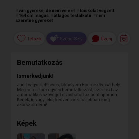
#
van gyereke, de nem vele él
#
főiskolát végzett
#
164 cm magas
#
átlagos testalkatú
#
nem
szeretne gyereket
Tetszik
Üzenj
SzuperSzív
Bemutatkozás
Ismerkedjünk!
Judit vagyok, 49 éves, lakhelyem Hódmezővásárhely.
Még nem írtam egyéni bemutatkozást, ezért ezt az
automatikus szöveget olvashatod az adatlapomon.
Kérlek, írj vagy jelölj kedvencnek, ha jobban meg
akarsz ismerni!
Képek