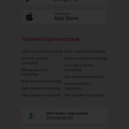
Társkereső párhoroszkóp
Halak szerelmi horoszkóp
Szűz szerelmi horoszkóp
Vízöntő szerelmi
Nyilas szerelmi horoszkóp
horoszkóp
Oroszlán szerelmi
Mérleg szerelmi
horoszkóp
horoszkóp
Kos szerelmi horoszkóp
Ikrek szerelmi horoszkóp
Skorpió szerelmi
Bak szerelmi horoszkóp
horoszkóp
Bika szerelmi horoszkóp
Rák szerelmi horoszkóp
Mert fontos vagy nekünk
mehnyakrak.info