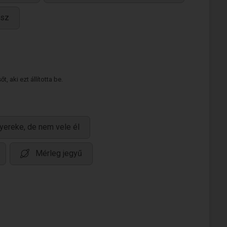
asz
 aki ezt állította be.
yereke, de nem vele él
Mérleg jegyű