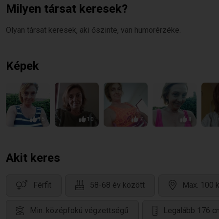
Milyen társat keresek?
Olyan társat keresek, aki őszinte, van humorérzéke.
Képek
15
10
7
8
Akit keres
Férfit
58-68 év között
Max. 100 k
Min. középfokú végzettségű
Legalább 176 