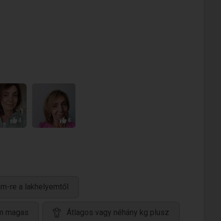
4
4
m-re a lakhelyemtől
cm magas
Átlagos vagy néhány kg plusz