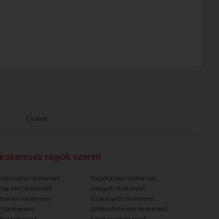
Cookiek
rskeresés régiók szerint
késcsabai társkereső
Salgótarjáni társkereső
dapesti társkereső
Szegedi társkereső
breceni társkereső
Szekszárdi társkereső
i társkereső
Székesfehérvári társkereső