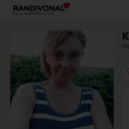
Egy jó randiból bármi lehet.
K
H