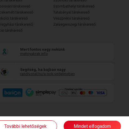
őri társkereső
Szolnoki társkereső
posvári társkereső
Szombathelyi társkereső
cskeméti társkereső
Tatabányai társkereső
skolci társkereső
Veszprémi társkereső
íregyházi társkereső
Zalaegerszegi társkereső
csi társkereső
Mert fontos vagy nekünk
mehnyakrak.info
Segítség, ha bajban vagy
randivonal.hu/a-nok-vedelmeben
További lehetőségek
Mindet elfogadom