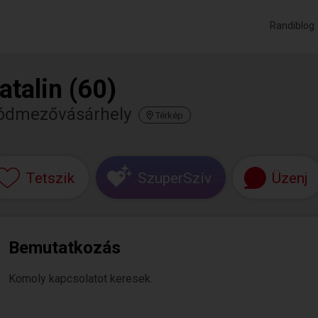
Randiblog
atalin (60)
ódmezővásárhely
Térkép
Tetszik
SzuperSzív
Üzenj
Bemutatkozás
Komoly kapcsolatot keresek.