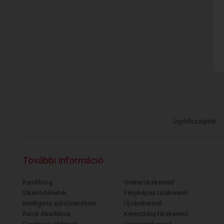
Ügyfélszolgálat
További információ
Randiblog
Online társkereső
Sikertörténetek
Fényképes társkereső
Intelligens ajánlórendszer
Új társkereső
Randi Akadémia
Keresztény társkereső