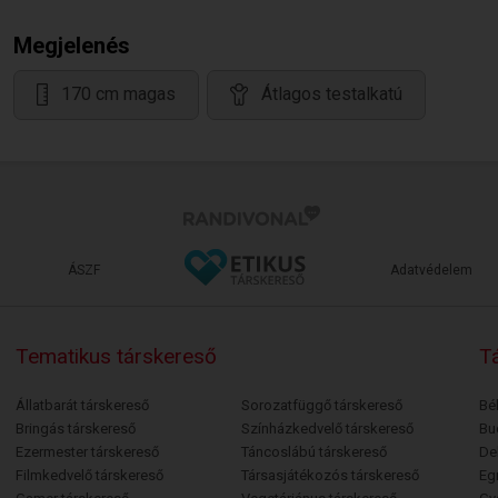
Megjelenés
170 cm magas
Átlagos testalkatú
ÁSZF
Adatvédelem
Tematikus társkereső
Tá
Állatbarát társkereső
Sorozatfüggő társkereső
Bé
Bringás társkereső
Színházkedvelő társkereső
Bu
Ezermester társkereső
Táncoslábú társkereső
De
Filmkedvelő társkereső
Társasjátékozós társkereső
Egr