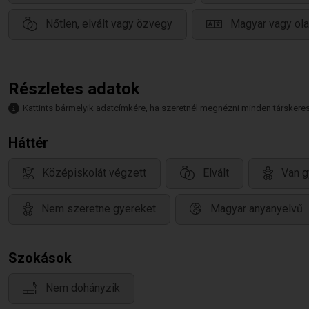
Nőtlen, elvált vagy özvegy
Magyar vagy ol
Részletes adatok
Kattints bármelyik adatcímkére, ha szeretnél megnézni minden társkeresőt,
Háttér
Középiskolát végzett
Elvált
Van g
Nem szeretne gyereket
Magyar anyanyelvű
Szokások
Nem dohányzik