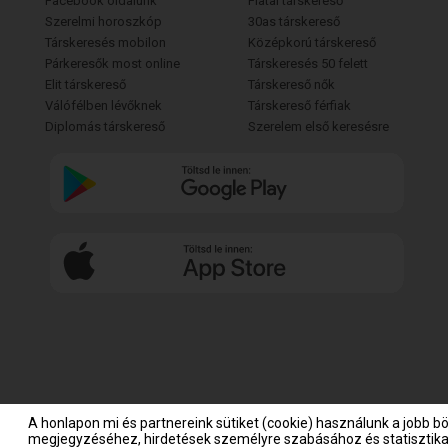
Facebook oldalunk
Fiatal társkereső
Szerelmi horoszkóp
30as társkereső
Társkeresés mobilon
Középkorú társkereső
Párkeresők most online
Társkeresés 50 felett
Elit társkereső
Társkereső nők
Válófélben lévőknek
Társkereső férfiak
Diplomás társkereső
Szerelem első keresésre
A honlapon mi és partnereink sütiket (cookie) használunk a jobb b
megjegyzéséhez, hirdetések személyre szabásához és statisztikai