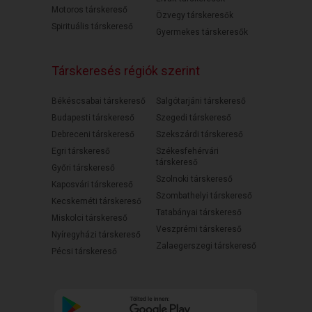
Motoros társkereső
Özvegy társkeresők
Spirituális társkereső
Gyermekes társkeresők
Társkeresés régiók szerint
Békéscsabai társkereső
Salgótarjáni társkereső
Budapesti társkereső
Szegedi társkereső
Debreceni társkereső
Szekszárdi társkereső
Egri társkereső
Székesfehérvári
társkereső
Győri társkereső
Szolnoki társkereső
Kaposvári társkereső
Szombathelyi társkereső
Kecskeméti társkereső
Tatabányai társkereső
Miskolci társkereső
Veszprémi társkereső
Nyíregyházi társkereső
Zalaegerszegi társkereső
Pécsi társkereső