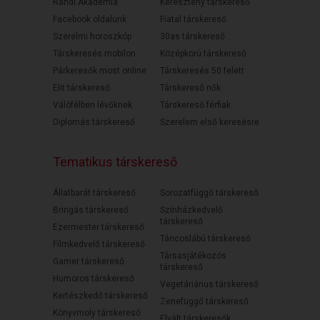
Randi Akadémia
Keresztény társkereső
Facebook oldalunk
Fiatal társkereső
Szerelmi horoszkóp
30as társkereső
Társkeresés mobilon
Középkorú társkereső
Párkeresők most online
Társkeresés 50 felett
Elit társkereső
Társkereső nők
Válófélben lévőknek
Társkereső férfiak
Diplomás társkereső
Szerelem első keresésre
Tematikus társkereső
Állatbarát társkereső
Sorozatfüggő társkereső
Bringás társkereső
Színházkedvelő
társkereső
Ezermester társkereső
Táncoslábú társkereső
Filmkedvelő társkereső
Társasjátékozós
Gamer társkereső
társkereső
Humoros társkereső
Vegetáriánus társkereső
Kertészkedő társkereső
Zenefüggő társkereső
Könyvmoly társkereső
Elvált társkeresők