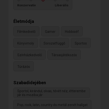
Konzervatív
Liberális
Életmódja
Filmkedvelő
Gamer
Hobbiséf
Könyvmoly
Sorozatfüggő
Sportos
Színházkedvelő
Társasjátékozós
Túrázós
Szabadidejében
Sportol, kirándul, olvas, tévét néz, étterembe
jár és moziba jár
Pop, rock, latin, country és metál zenét hallgat