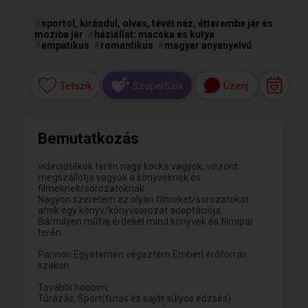
#
sportol, kirándul, olvas, tévét néz, étterembe jár és
moziba jár
#
háziállat: macska és kutya
#
empatikus
#
romantikus
#
magyar anyanyelvű
Tetszik
Üzenj
SzuperSzív
Bemutatkozás
videojátékok terén nagy kocka vagyok, viszont
megszállotja vagyok a könyveknek és
filmeknek/sorozatoknak.
Nagyon szeretem az olyan filmeket/sorozatokat
amik egy könyv/könyvsorozat adaptációja.
Bármilyen műfaj érdekel mind könyvek és filmipar
terén.
Pannon Egyetemen végeztem Emberi erőforrás
szakon.
További hobbim:
Túrázás, Sport(futás és saját súlyos edzsés)