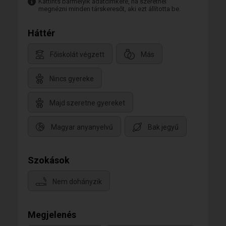
Kattints bármelyik adatcímkére, ha szeretnél
megnézni minden társkeresőt, aki ezt állította be.
Háttér
Főiskolát végzett
Más
Nincs gyereke
Majd szeretne gyereket
Magyar anyanyelvű
Bak jegyű
Szokások
Nem dohányzik
Megjelenés