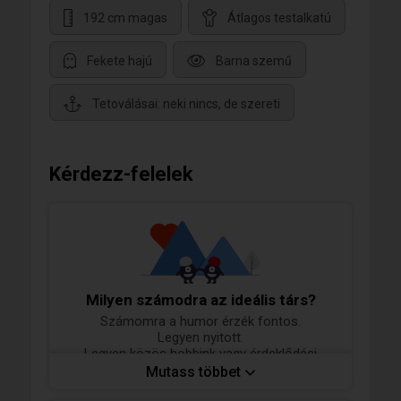
192 cm magas
Átlagos testalkatú
Fekete hajú
Barna szemű
Tetoválásai: neki nincs, de szereti
Kérdezz-felelek
Milyen számodra az ideális társ?
Számomra a humor érzék fontos.
Legyen nyitott.
Legyen közös hobbink vagy érdeklődési
körünk.
Mutass többet
Közösen főzni az igazi 🧑‍🍳🧑‍🍳