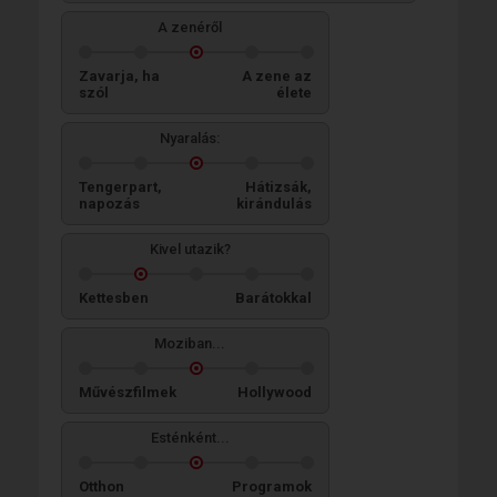
A zenéről
Zavarja, ha
A zene az
szól
élete
Nyaralás:
Tengerpart,
Hátizsák,
napozás
kirándulás
Kivel utazik?
Kettesben
Barátokkal
Moziban...
Művészfilmek
Hollywood
Esténként...
Otthon
Programok