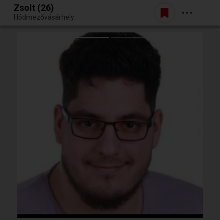
Zsolt (26)
Belépés
Hódmezővásárhely
Egy jó randiból bármi lehet.