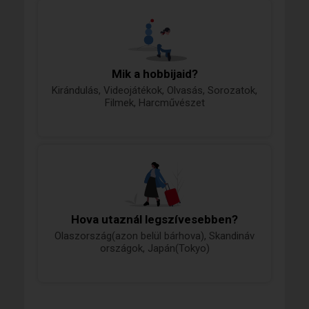
(Opcionális: Közös nyelv tanulás)
Mik a hobbijaid?
Kirándulás, Videojátékok, Olvasás, Sorozatok,
Filmek, Harcművészet
Hova utaznál legszívesebben?
Olaszország(azon belül bárhova), Skandináv
országok, Japán(Tokyo)