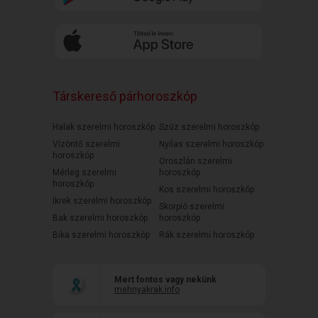
Társkereső párhoroszkóp
Halak szerelmi horoszkóp
Szűz szerelmi horoszkóp
Vízöntő szerelmi
Nyilas szerelmi horoszkóp
horoszkóp
Oroszlán szerelmi
Mérleg szerelmi
horoszkóp
horoszkóp
Kos szerelmi horoszkóp
Ikrek szerelmi horoszkóp
Skorpió szerelmi
Bak szerelmi horoszkóp
horoszkóp
Bika szerelmi horoszkóp
Rák szerelmi horoszkóp
Mert fontos vagy nekünk
mehnyakrak.info