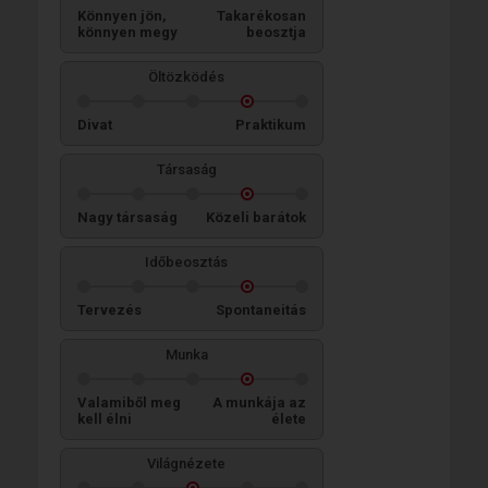
Könnyen jön,
Takarékosan
könnyen megy
beosztja
Öltözködés
Divat
Praktikum
Társaság
Nagy társaság
Közeli barátok
Időbeosztás
Tervezés
Spontaneitás
Munka
Valamiből meg
A munkája az
kell élni
élete
Világnézete