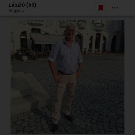
László (50)
Belépés
Hőgyész
Egy jó randiból bármi lehet.