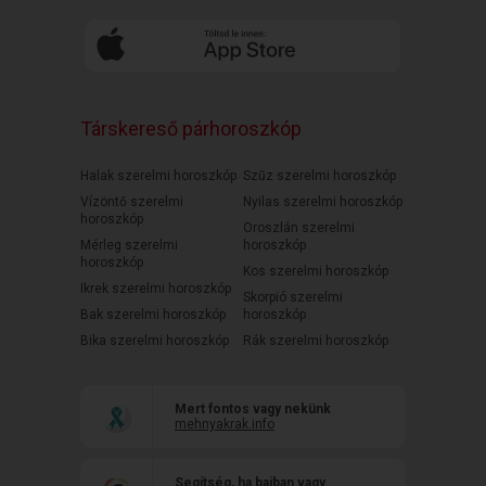
Társkereső párhoroszkóp
Halak szerelmi horoszkóp
Szűz szerelmi horoszkóp
Vízöntő szerelmi
Nyilas szerelmi horoszkóp
horoszkóp
Oroszlán szerelmi
Mérleg szerelmi
horoszkóp
horoszkóp
Kos szerelmi horoszkóp
Ikrek szerelmi horoszkóp
Skorpió szerelmi
Bak szerelmi horoszkóp
horoszkóp
Bika szerelmi horoszkóp
Rák szerelmi horoszkóp
Mert fontos vagy nekünk
mehnyakrak.info
Segítség, ha bajban vagy