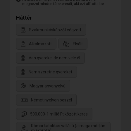
megnézni minden társkeresőt, aki ezt állította be.
Háttér
Szakmunkásképzőt végzett
Alkalmazott
Elvált
Van gyereke, de nem vele él
Nem szeretne gyereket
Magyar anyanyelvű
Német nyelven beszél
500.000-1 millió Ft között keres
Római katolikus vallású (a maga módján
gyakorolja)