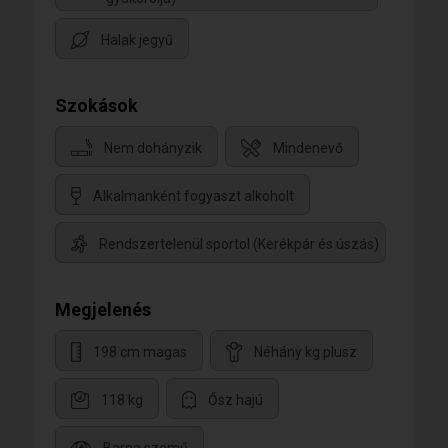
Halak jegyű
Szokások
Nem dohányzik
Mindenevő
Alkalmanként fogyaszt alkoholt
Rendszertelenül sportol (Kerékpár és úszás)
Megjelenés
198 cm magas
Néhány kg plusz
118 kg
Ősz hajú
Barna szemű