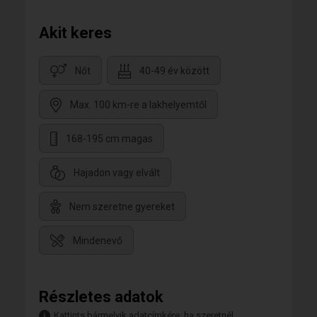
Akit keres
Nőt
40-49 év között
Max. 100 km-re a lakhelyemtől
168-195 cm magas
Hajadon vagy elvált
Nem szeretne gyereket
Mindenevő
Részletes adatok
Kattints bármelyik adatcímkére, ha szeretnél