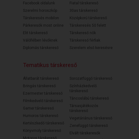
Facebook oldalunk
Fiatal társkereső
Szerelmi horoszkóp
30as társkereső
Társkeresés mobilon
Középkorú társkereső
Párkeresők most online
Társkeresés 50 felett
Elit társkereső
Társkereső nők
Válófélben lévőknek
Társkereső férfiak
Diplomás társkereső
Szerelem első keresésre
Tematikus társkereső
Állatbarát társkereső
Sorozatfüggő társkereső
Bringás társkereső
Színházkedvelő
társkereső
Ezermester társkereső
Táncoslábú társkereső
Filmkedvelő társkereső
Társasjátékozós
Gamer társkereső
társkereső
Humoros társkereső
Vegetáriánus társkereső
Kertészkedő társkereső
Zenefüggő társkereső
Könyvmoly társkereső
Elvált társkeresők
Motoros társkereső