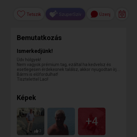
Tetszik
Üzenj
SzuperSzív
Bemutatkozás
Ismerkedjünk!
Üdv hölgyek!
Nem vagyok prémium tag, ezáltal ha kedvelsz és
esetlegesen érdekesnek találsz, akkor nyugodtan írj....
Bármi is előfordulhat!
Tisztelettel Laci!
Képek
+4
2