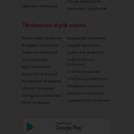
Özvegy társkeresők
Spirituális társkereső
Gyermekes társkeresők
Társkeresés régiók szerint
Békéscsabai társkereső
Salgótarjáni társkereső
Budapesti társkereső
Szegedi társkereső
Debreceni társkereső
Szekszárdi társkereső
Egri társkereső
Székesfehérvári
társkereső
Győri társkereső
Szolnoki társkereső
Kaposvári társkereső
Szombathelyi társkereső
Kecskeméti társkereső
Tatabányai társkereső
Miskolci társkereső
Veszprémi társkereső
Nyíregyházi társkereső
Zalaegerszegi társkereső
Pécsi társkereső