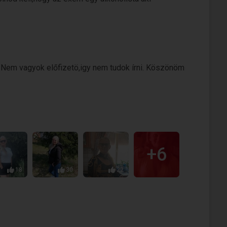
..Nem vagyok előfizetö,igy nem tudok írni. Köszönöm
+6
18
30
22