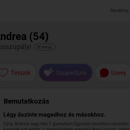
Randiblog
ndrea (54)
osszúpályi
Térkép
Tetszik
SzuperSzív
Üzenj
Bemutatkozás
Légy őszinte magadhoz és másokhoz.
Szia, Andrea vagy.Van 3 gyerekem.Egyedül neveltem nevelem ök
keresek,ezt eddig is megoldottam egyedül.Arra viszont számo