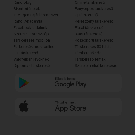
Randiblog
Online társkereső
Sikertörténetek
Fényképes társkereső
Intelligens ajánlórendszer
Új társkereső
Randi Akadémia
Keresztény társkereső
Facebook oldalunk
Fiatal társkereső
Szerelmi horoszkóp
30as társkereső
Társkeresés mobilon
Középkorú társkereső
Párkeresők most online
Társkeresés 50 felett
Elit társkereső
Társkereső nők
Válófélben lévőknek
Társkereső férfiak
Diplomás társkereső
Szerelem első keresésre