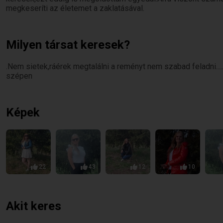
megkeseríti az életemet a zaklatásával.
Milyen társat keresek?
.Nem sietek,ráérek megtalálni a reményt nem szabad feladni...
szépen
Képek
22
43
12
10
Akit keres