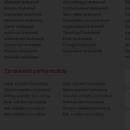
Állatbarát társkereső
Sorozatfüggő társkereső
Bé
Bringás társkereső
Színházkedvelő társkereső
Bu
Ezermester társkereső
Táncoslábú társkereső
De
Filmkedvelő társkereső
Társasjátékozós társkereső
Egr
Gamer társkereső
Vegetáriánus társkereső
Gy
Humoros társkereső
Zenefüggő társkereső
Ka
Kertészkedő társkereső
Elvált társkeresők
Ke
Könyvmoly társkereső
Özvegy társkeresők
Mi
Motoros társkereső
Gyermekes társkeresők
Ny
Spirituális társkereső
Pé
Társkereső párhoroszkóp
Halak szerelmi horoszkóp
Szűz szerelmi horoszkóp
Vízöntő szerelmi horoszkóp
Nyilas szerelmi horoszkóp
Mérleg szerelmi horoszkóp
Oroszlán szerelmi horoszkóp
Ikrek szerelmi horoszkóp
Kos szerelmi horoszkóp
Bak szerelmi horoszkóp
Skorpió szerelmi horoszkóp
Bika szerelmi horoszkóp
Rák szerelmi horoszkóp