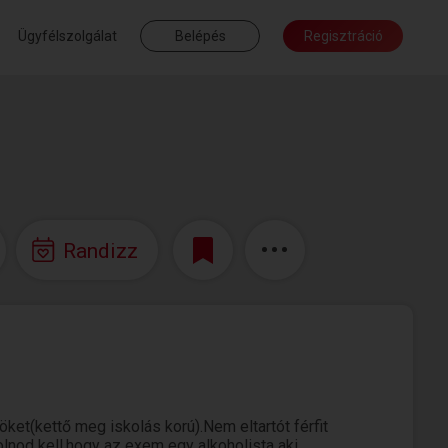
Ügyfélszolgálat
Belépés
Regisztráció
Randizz
et(kettő meg iskolás korú).Nem eltartót férfit
lnod kell,hogy az exem egy alkoholista aki