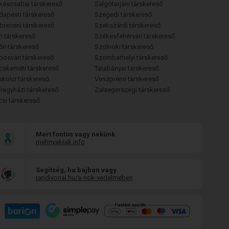
késcsabai társkereső
Salgótarjáni társkereső
dapesti társkereső
Szegedi társkereső
breceni társkereső
Szekszárdi társkereső
i társkereső
Székesfehérvári társkereső
őri társkereső
Szolnoki társkereső
posvári társkereső
Szombathelyi társkereső
cskeméti társkereső
Tatabányai társkereső
skolci társkereső
Veszprémi társkereső
íregyházi társkereső
Zalaegerszegi társkereső
csi társkereső
Mert fontos vagy nekünk
mehnyakrak.info
Segítség, ha bajban vagy
randivonal.hu/a-nok-vedelmeben