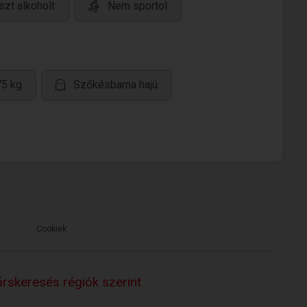
zt alkoholt
Nem sportol
75 kg
Szőkésbarna hajú
Cookiek
rskeresés régiók szerint