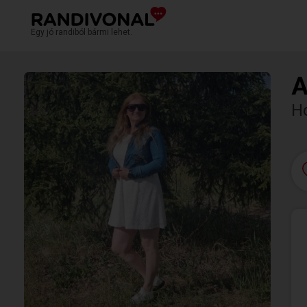
Egy jó randiból bármi lehet.
A
H