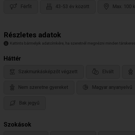
Férfit
43-53 év között
Max. 100 k
Részletes adatok
Kattints bármelyik adatcímkére, ha szeretnél megnézni minden társkeresőt,
Háttér
Szakmunkásképzőt végzett
Elvált
Nem szeretne gyereket
Magyar anyanyelvű
Bak jegyű
Szokások