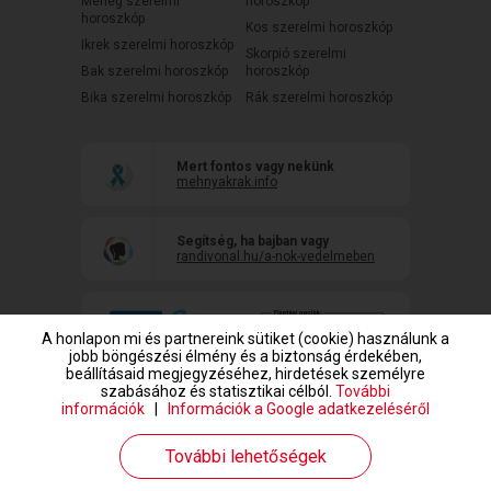
Mérleg szerelmi
horoszkóp
horoszkóp
Kos szerelmi horoszkóp
Ikrek szerelmi horoszkóp
Skorpió szerelmi
Bak szerelmi horoszkóp
horoszkóp
Bika szerelmi horoszkóp
Rák szerelmi horoszkóp
Mert fontos vagy nekünk
mehnyakrak.info
Segítség, ha bajban vagy
randivonal.hu/a-nok-vedelmeben
A honlapon mi és partnereink sütiket (cookie) használunk a
jobb böngészési élmény és a biztonság érdekében,
beállításaid megjegyzéséhez, hirdetések személyre
szabásához és statisztikai célból.
További
információk
|
Információk a Google adatkezeléséről
www.randivonal.hu © Copyright 1999-2026 Dating Central Europe Zrt.
További lehetőségek