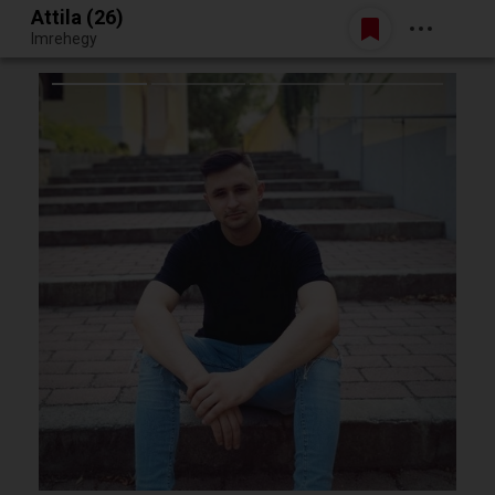
Attila (26)
Belépés
Imrehegy
Egy jó randiból bármi lehet.