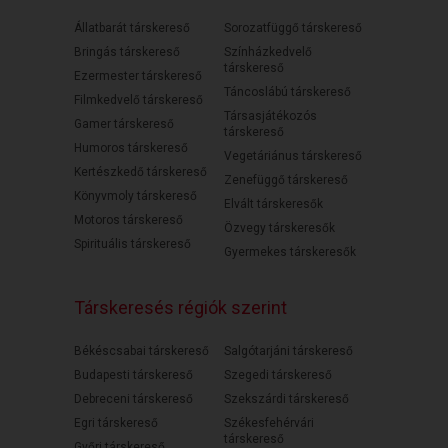
Állatbarát társkereső
Sorozatfüggő társkereső
Bringás társkereső
Színházkedvelő
társkereső
Ezermester társkereső
Táncoslábú társkereső
Filmkedvelő társkereső
Társasjátékozós
Gamer társkereső
társkereső
Humoros társkereső
Vegetáriánus társkereső
Kertészkedő társkereső
Zenefüggő társkereső
Könyvmoly társkereső
Elvált társkeresők
Motoros társkereső
Özvegy társkeresők
Spirituális társkereső
Gyermekes társkeresők
Társkeresés régiók szerint
Békéscsabai társkereső
Salgótarjáni társkereső
Budapesti társkereső
Szegedi társkereső
Debreceni társkereső
Szekszárdi társkereső
Egri társkereső
Székesfehérvári
társkereső
Győri társkereső