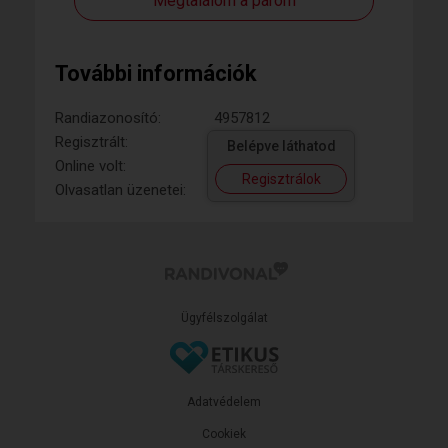
Megtalálom a párom
További információk
Randiazonosító:
4957812
Regisztrált:
Belépve láthatod
Online volt:
Regisztrálok
Olvasatlan üzenetei:
Ügyfélszolgálat
Adatvédelem
Cookiek