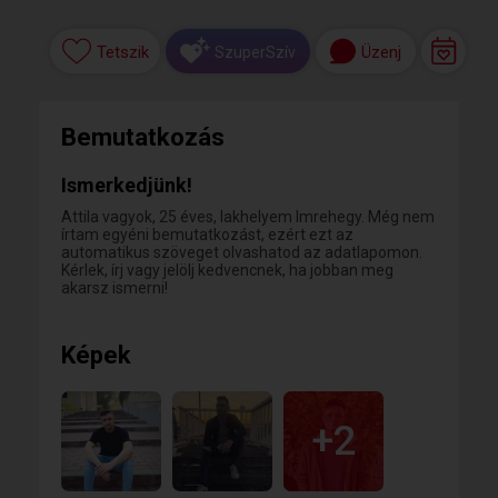
Tetszik
Üzenj
SzuperSzív
Bemutatkozás
Ismerkedjünk!
Attila vagyok, 25 éves, lakhelyem Imrehegy. Még nem
írtam egyéni bemutatkozást, ezért ezt az
automatikus szöveget olvashatod az adatlapomon.
Kérlek, írj vagy jelölj kedvencnek, ha jobban meg
akarsz ismerni!
Képek
+2