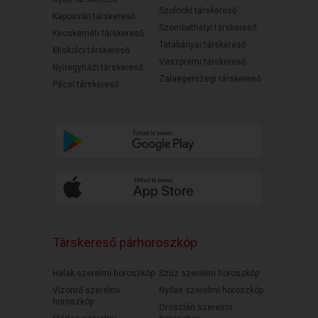
Szolnoki társkereső
Kaposvári társkereső
Szombathelyi társkereső
Kecskeméti társkereső
Tatabányai társkereső
Miskolci társkereső
Veszprémi társkereső
Nyíregyházi társkereső
Zalaegerszegi társkereső
Pécsi társkereső
Társkereső párhoroszkóp
Halak szerelmi horoszkóp
Szűz szerelmi horoszkóp
Vízöntő szerelmi
Nyilas szerelmi horoszkóp
horoszkóp
Oroszlán szerelmi