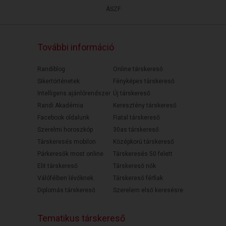
ÁSZF
További információ
Randiblog
Online társkereső
Sikertörténetek
Fényképes társkereső
Intelligens ajánlórendszer
Új társkereső
Randi Akadémia
Keresztény társkereső
Facebook oldalunk
Fiatal társkereső
Szerelmi horoszkóp
30as társkereső
Társkeresés mobilon
Középkorú társkereső
Párkeresők most online
Társkeresés 50 felett
Elit társkereső
Társkereső nők
Válófélben lévőknek
Társkereső férfiak
Diplomás társkereső
Szerelem első keresésre
Tematikus társkereső