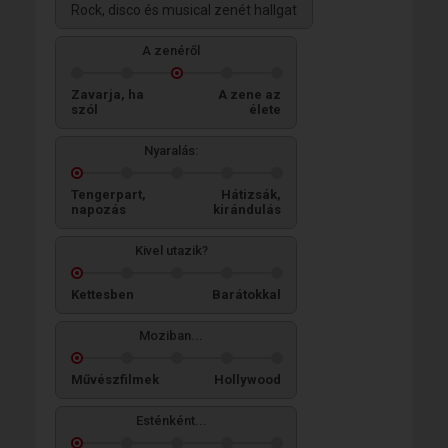
Rock, disco és musical zenét hallgat
A zenéről
Zavarja, ha
A zene az
szól
élete
Nyaralás:
Tengerpart,
Hátizsák,
napozás
kirándulás
Kivel utazik?
Kettesben
Barátokkal
Moziban...
Művészfilmek
Hollywood
Esténként...