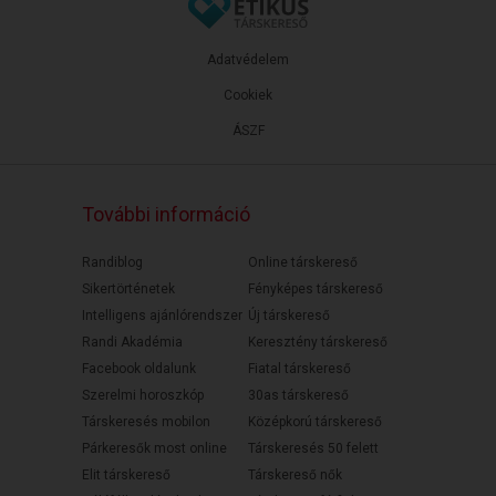
Adatvédelem
Cookiek
ÁSZF
További információ
Randiblog
Online társkereső
Sikertörténetek
Fényképes társkereső
Intelligens ajánlórendszer
Új társkereső
Randi Akadémia
Keresztény társkereső
Facebook oldalunk
Fiatal társkereső
Szerelmi horoszkóp
30as társkereső
Társkeresés mobilon
Középkorú társkereső
Párkeresők most online
Társkeresés 50 felett
Elit társkereső
Társkereső nők