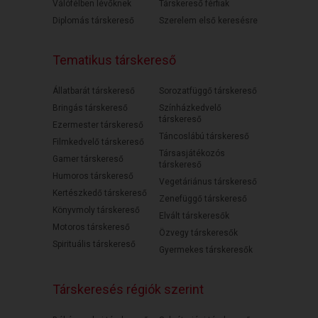
Válófélben lévőknek
Társkereső férfiak
Diplomás társkereső
Szerelem első keresésre
Tematikus társkereső
Állatbarát társkereső
Sorozatfüggő társkereső
Bringás társkereső
Színházkedvelő
társkereső
Ezermester társkereső
Táncoslábú társkereső
Filmkedvelő társkereső
Társasjátékozós
Gamer társkereső
társkereső
Humoros társkereső
Vegetáriánus társkereső
Kertészkedő társkereső
Zenefüggő társkereső
Könyvmoly társkereső
Elvált társkeresők
Motoros társkereső
Özvegy társkeresők
Spirituális társkereső
Gyermekes társkeresők
Társkeresés régiók szerint