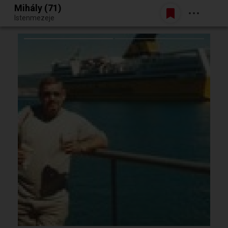
Mihály (71)
Belépés
Istenmezeje
Egy jó randiból bármi lehet.