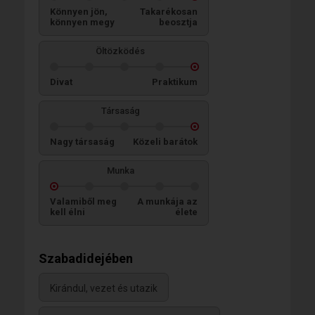
Könnyen jön,
Takarékosan
könnyen megy
beosztja
Öltözködés
Divat
Praktikum
Társaság
Nagy társaság
Közeli barátok
Munka
Valamiből meg
A munkája az
kell élni
élete
Szabadidejében
Kirándul, vezet és utazik