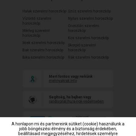
Halak szerelmi horoszkóp
Szűz szerelmi horoszkóp
Vízöntő szerelmi
Nyilas szerelmi horoszkóp
horoszkóp
Oroszlán szerelmi
Mérleg szerelmi
horoszkóp
horoszkóp
Kos szerelmi horoszkóp
Ikrek szerelmi horoszkóp
Skorpió szerelmi
Bak szerelmi horoszkóp
horoszkóp
Bika szerelmi horoszkóp
Rák szerelmi horoszkóp
Mert fontos vagy nekünk
mehnyakrak.info
Segítség, ha bajban vagy
randivonal.hu/a-nok-vedelmeben
A honlapon mi és partnereink sütiket (cookie) használunk a
jobb böngészési élmény és a biztonság érdekében,
beállításaid megjegyzéséhez, hirdetések személyre