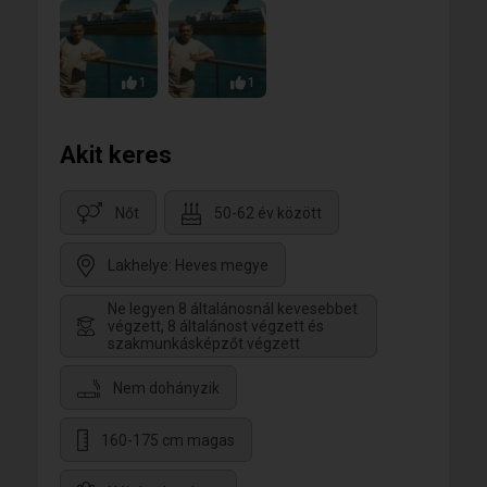
1
1
Akit keres
Nőt
50-62 év között
Lakhelye: Heves megye
Ne legyen 8 általánosnál kevesebbet
végzett, 8 általánost végzett és
szakmunkásképzőt végzett
Nem dohányzik
160-175 cm magas