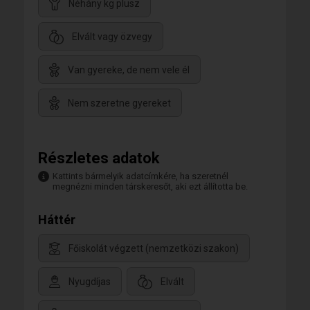
Néhány kg plusz
Elvált vagy özvegy
Van gyereke, de nem vele él
Nem szeretne gyereket
Részletes adatok
Kattints bármelyik adatcímkére, ha szeretnél
megnézni minden társkeresőt, aki ezt állította be.
Háttér
Főiskolát végzett (nemzetközi szakon)
Nyugdíjas
Elvált