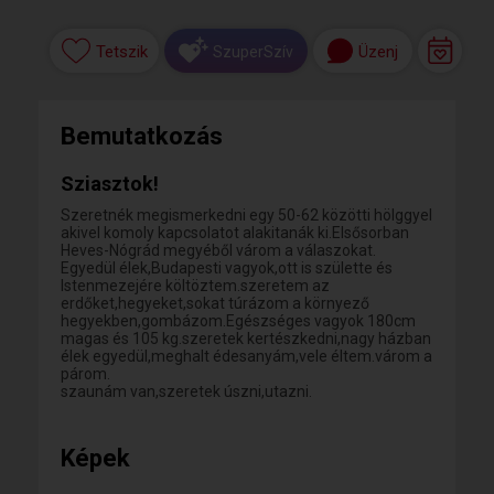
Tetszik
Üzenj
SzuperSzív
Bemutatkozás
Sziasztok!
Szeretnék megismerkedni egy 50-62 közötti hölggyel
akivel komoly kapcsolatot alakitanák ki.Elsősorban
Heves-Nógrád megyéből várom a válaszokat.
Egyedül élek,Budapesti vagyok,ott is születte és
Istenmezejére költöztem.szeretem az
erdőket,hegyeket,sokat túrázom a környező
hegyekben,gombázom.Egészséges vagyok 180cm
magas és 105 kg.szeretek kertészkedni,nagy házban
élek egyedül,meghalt édesanyám,vele éltem.várom a
párom.
szaunám van,szeretek úszni,utazni.
Képek