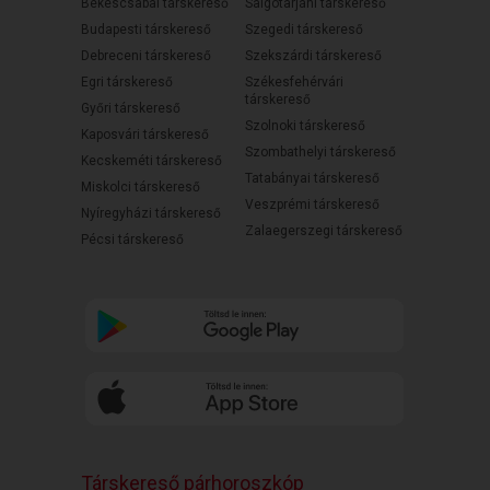
Békéscsabai társkereső
Salgótarjáni társkereső
Budapesti társkereső
Szegedi társkereső
Debreceni társkereső
Szekszárdi társkereső
Egri társkereső
Székesfehérvári
társkereső
Győri társkereső
Szolnoki társkereső
Kaposvári társkereső
Szombathelyi társkereső
Kecskeméti társkereső
Tatabányai társkereső
Miskolci társkereső
Veszprémi társkereső
Nyíregyházi társkereső
Zalaegerszegi társkereső
Pécsi társkereső
Társkereső párhoroszkóp