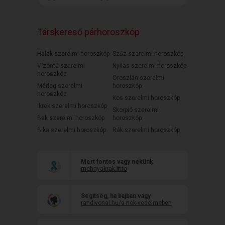
Társkereső párhoroszkóp
Halak szerelmi horoszkóp
Szűz szerelmi horoszkóp
Vízöntő szerelmi
Nyilas szerelmi horoszkóp
horoszkóp
Oroszlán szerelmi
Mérleg szerelmi
horoszkóp
horoszkóp
Kos szerelmi horoszkóp
Ikrek szerelmi horoszkóp
Skorpió szerelmi
Bak szerelmi horoszkóp
horoszkóp
Bika szerelmi horoszkóp
Rák szerelmi horoszkóp
Mert fontos vagy nekünk
mehnyakrak.info
Segítség, ha bajban vagy
randivonal.hu/a-nok-vedelmeben