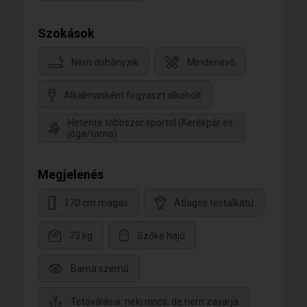
Szokások
Nem dohányzik
Mindenevő
Alkalmanként fogyaszt alkoholt
Hetente többször sportol (Kerékpár és
jóga/torna)
Megjelenés
170 cm magas
Átlagos testalkatú
73 kg
Szőke hajú
Barna szemű
Tetoválásai: neki nincs, de nem zavarja