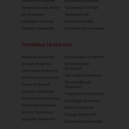
Társkeresés mobilon
Középkorú társkereső
Párkeresők most online
Társkeresés 50 felett
Elit társkereső
Társkereső nők
Válófélben lévőknek
Társkereső férfiak
Diplomás társkereső
Szerelem első keresésre
Tematikus társkereső
Állatbarát társkereső
Sorozatfüggő társkereső
Bringás társkereső
Színházkedvelő
társkereső
Ezermester társkereső
Táncoslábú társkereső
Filmkedvelő társkereső
Társasjátékozós
Gamer társkereső
társkereső
Humoros társkereső
Vegetáriánus társkereső
Kertészkedő társkereső
Zenefüggő társkereső
Könyvmoly társkereső
Elvált társkeresők
Motoros társkereső
Özvegy társkeresők
Spirituális társkereső
Gyermekes társkeresők