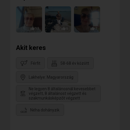
13
6
7
Akit keres
Férfit
58-68 év között
Lakhelye: Magyarország
Ne legyen 8 általánosnál kevesebbet
végzett, 8 általánost végzett és
szakmunkásképzőt végzett
Néha dohányzik