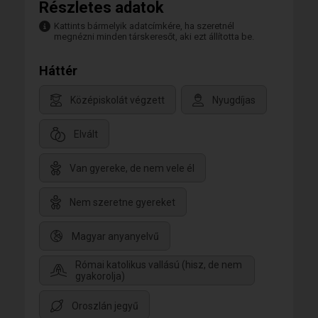
Részletes adatok
Kattints bármelyik adatcímkére, ha szeretnél
megnézni minden társkeresőt, aki ezt állította be.
Háttér
Középiskolát végzett
Nyugdíjas
Elvált
Van gyereke, de nem vele él
Nem szeretne gyereket
Magyar anyanyelvű
Római katolikus vallású (hisz, de nem
gyakorolja)
Oroszlán jegyű