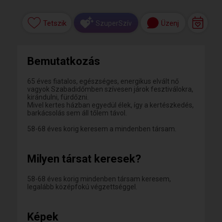
Tetszik
Üzenj
SzuperSzív
Bemutatkozás
65 éves fiatalos, egészséges, energikus elvált nő
vagyok Szabadidőmben szívesen járok fesztiválokra,
kirándulni, fürdőzni.
Mivel kertes házban egyedül élek, így a kertészkedés,
barkácsolás sem áll tőlem távol.
58-68 éves korig keresem a mindenben társam.
Milyen társat keresek?
58-68 éves korig mindenben társam keresem,
legalább középfokú végzettséggel.
Képek