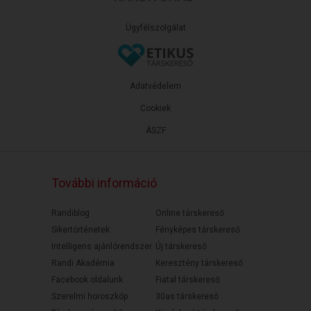
Ügyfélszolgálat
Adatvédelem
Cookiek
ÁSZF
További információ
Randiblog
Online társkereső
Sikertörténetek
Fényképes társkereső
Intelligens ajánlórendszer
Új társkereső
Randi Akadémia
Keresztény társkereső
Facebook oldalunk
Fiatal társkereső
Szerelmi horoszkóp
30as társkereső