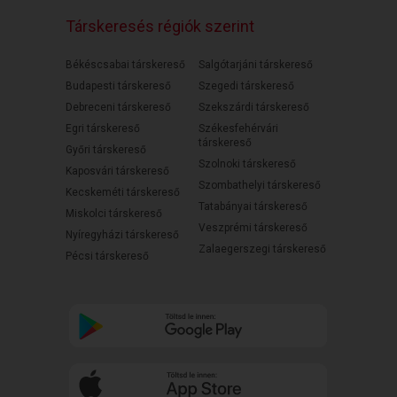
Társkeresés régiók szerint
Békéscsabai társkereső
Salgótarjáni társkereső
Budapesti társkereső
Szegedi társkereső
Debreceni társkereső
Szekszárdi társkereső
Egri társkereső
Székesfehérvári
társkereső
Győri társkereső
Szolnoki társkereső
Kaposvári társkereső
Szombathelyi társkereső
Kecskeméti társkereső
Tatabányai társkereső
Miskolci társkereső
Veszprémi társkereső
Nyíregyházi társkereső
Zalaegerszegi társkereső
Pécsi társkereső