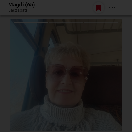
Magdi (65)
Belépés
Jászapáti
Egy jó randiból bármi lehet.