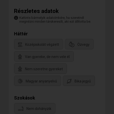
Részletes adatok
Kattints bármelyik adatcímkére, ha szeretnél
megnézni minden társkeresőt, aki ezt állította be.
Háttér
Középiskolát végzett
Özvegy
Van gyereke, de nem vele él
Nem szeretne gyereket
Magyar anyanyelvű
Bika jegyű
Szokások
Nem dohányzik