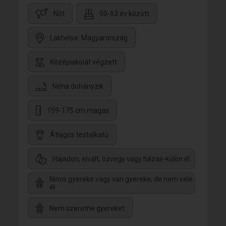
Nőt
50-63 év között
Lakhelye: Magyarország
Középiskolát végzett
Néha dohányzik
159-175 cm magas
Átlagos testalkatú
Hajadon, elvált, özvegy vagy házas-külön él
Nincs gyereke vagy van gyereke, de nem vele
él
Nem szeretne gyereket