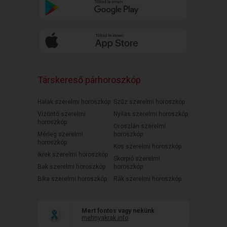
Társkereső párhoroszkóp
Halak szerelmi horoszkóp
Szűz szerelmi horoszkóp
Vízöntő szerelmi
Nyilas szerelmi horoszkóp
horoszkóp
Oroszlán szerelmi
Mérleg szerelmi
horoszkóp
horoszkóp
Kos szerelmi horoszkóp
Ikrek szerelmi horoszkóp
Skorpió szerelmi
Bak szerelmi horoszkóp
horoszkóp
Bika szerelmi horoszkóp
Rák szerelmi horoszkóp
Mert fontos vagy nekünk
mehnyakrak.info