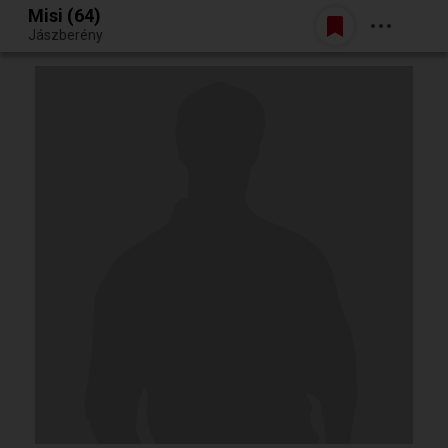
Misi (64)
Belépés
Jászberény
Egy jó randiból bármi lehet.