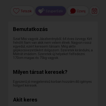
Tetszik
Üzenj
SzuperSzív
Bemutatkozás
Szia! Misi vagyok Jászberényből. 64 éves özvegy. Két
felnőtt fiam van akik nem velem élnek. Nagyon rossz
egyedül, ezért keresem társam. Még aktív
gépkocsivezetőként dolgozom. Szeretek kirándulni, a
Mátrát imádom. Szeretek új helyeket felfedezni.
170cm magas és 75kg vagyok.
Milyen társat keresek?
Egyszerű jó megjelenésű korban hozzám illő igényes
hölgyet keresek.
Akit keres