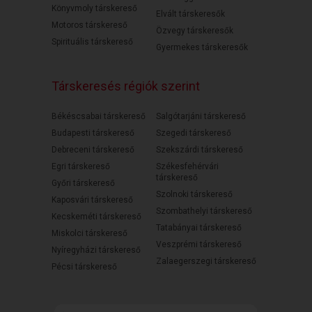
Könyvmoly társkereső
Elvált társkeresők
Motoros társkereső
Özvegy társkeresők
Spirituális társkereső
Gyermekes társkeresők
Társkeresés régiók szerint
Békéscsabai társkereső
Salgótarjáni társkereső
Budapesti társkereső
Szegedi társkereső
Debreceni társkereső
Szekszárdi társkereső
Egri társkereső
Székesfehérvári
társkereső
Győri társkereső
Szolnoki társkereső
Kaposvári társkereső
Szombathelyi társkereső
Kecskeméti társkereső
Tatabányai társkereső
Miskolci társkereső
Veszprémi társkereső
Nyíregyházi társkereső
Zalaegerszegi társkereső
Pécsi társkereső