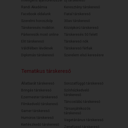
Intelligens ajánlórendszer
Új társkereső
Randi Akadémia
Keresztény társkereső
Facebook oldalunk
Fiatal társkereső
Szerelmi horoszkóp
30as társkereső
Társkeresés mobilon
Középkorú társkereső
Párkeresők most online
Társkeresés 50 felett
Elit társkereső
Társkereső nők
Válófélben lévőknek
Társkereső férfiak
Diplomás társkereső
Szerelem első keresésre
Tematikus társkereső
Állatbarát társkereső
Sorozatfüggő társkereső
Bringás társkereső
Színházkedvelő
társkereső
Ezermester társkereső
Táncoslábú társkereső
Filmkedvelő társkereső
Társasjátékozós
Gamer társkereső
társkereső
Humoros társkereső
Vegetáriánus társkereső
Kertészkedő társkereső
Zenefüggő társkereső