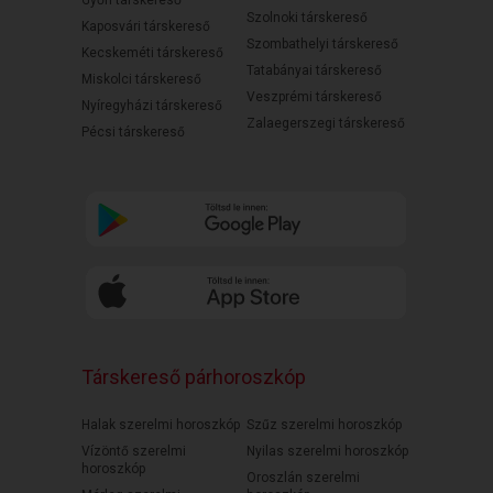
Győri társkereső
Szolnoki társkereső
Kaposvári társkereső
Szombathelyi társkereső
Kecskeméti társkereső
Tatabányai társkereső
Miskolci társkereső
Veszprémi társkereső
Nyíregyházi társkereső
Zalaegerszegi társkereső
Pécsi társkereső
Társkereső párhoroszkóp
Halak szerelmi horoszkóp
Szűz szerelmi horoszkóp
Vízöntő szerelmi
Nyilas szerelmi horoszkóp
horoszkóp
Oroszlán szerelmi