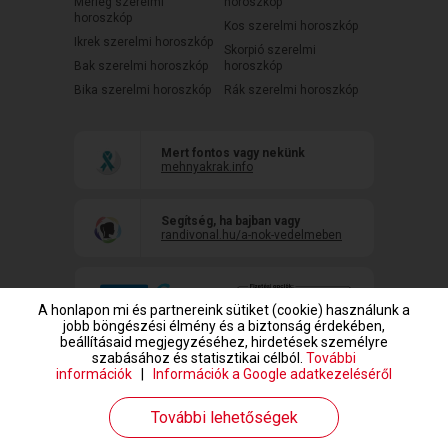
Mérleg szerelmi
horoszkóp
horoszkóp
Kos szerelmi horoszkóp
Ikrek szerelmi horoszkóp
Skorpió szerelmi
Bak szerelmi horoszkóp
horoszkóp
Bika szerelmi horoszkóp
Rák szerelmi horoszkóp
Mert fontos vagy nekünk
mehnyakrak.info
Segítség, ha bajban vagy
randivonal.hu/a-nok-vedelmeben
A honlapon mi és partnereink sütiket (cookie) használunk a
jobb böngészési élmény és a biztonság érdekében,
beállításaid megjegyzéséhez, hirdetések személyre
szabásához és statisztikai célból.
További
információk
|
Információk a Google adatkezeléséről
www.randivonal.hu © Copyright 1999-2026 Dating Central Europe Zrt.
További lehetőségek