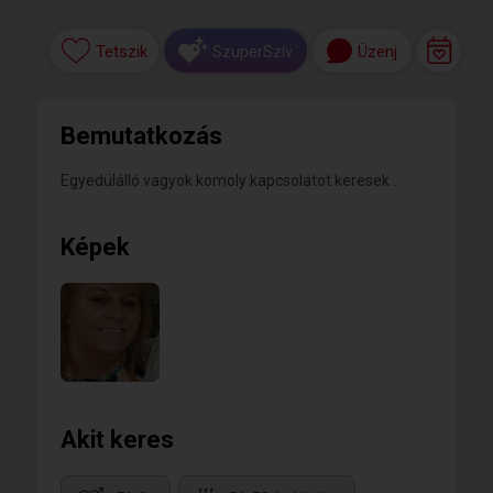
Tetszik
Üzenj
SzuperSzív
Bemutatkozás
Egyedülálló vagyok komoly kapcsolatot keresek .
Képek
Akit keres