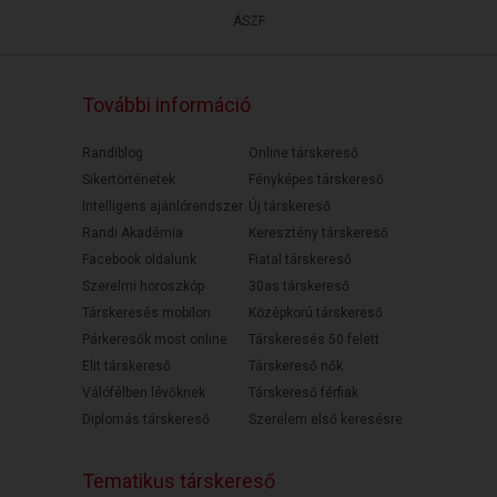
ÁSZF
További információ
Randiblog
Online társkereső
Sikertörténetek
Fényképes társkereső
Intelligens ajánlórendszer
Új társkereső
Randi Akadémia
Keresztény társkereső
Facebook oldalunk
Fiatal társkereső
Szerelmi horoszkóp
30as társkereső
Társkeresés mobilon
Középkorú társkereső
Párkeresők most online
Társkeresés 50 felett
Elit társkereső
Társkereső nők
Válófélben lévőknek
Társkereső férfiak
Diplomás társkereső
Szerelem első keresésre
Tematikus társkereső