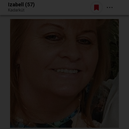
Izabell (57)
Belépés
Kadarkút
Egy jó randiból bármi lehet.