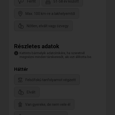
Férfit
51-58 év között
Max. 100 km-re a lakhelyemtől
Nőtlen, elvált vagy özvegy
Részletes adatok
Kattints bármelyik adatcímkére, ha szeretnél
megnézni minden társkeresőt, aki ezt állította be.
Háttér
Felsőfokú tanfolyamot végzett
Elvált
Van gyereke, de nem vele él