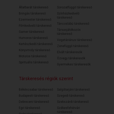
Állatbarát társkereső
Sorozatfüggő társkereső
Bringás társkereső
Színházkedvelő
társkereső
Ezermester társkereső
Táncoslábú társkereső
Filmkedvelő társkereső
Társasjátékozós
Gamer társkereső
társkereső
Humoros társkereső
Vegetáriánus társkereső
Kertészkedő társkereső
Zenefüggő társkereső
Könyvmoly társkereső
Elvált társkeresők
Motoros társkereső
Özvegy társkeresők
Spirituális társkereső
Gyermekes társkeresők
Társkeresés régiók szerint
Békéscsabai társkereső
Salgótarjáni társkereső
Budapesti társkereső
Szegedi társkereső
Debreceni társkereső
Szekszárdi társkereső
Egri társkereső
Székesfehérvári
társkereső