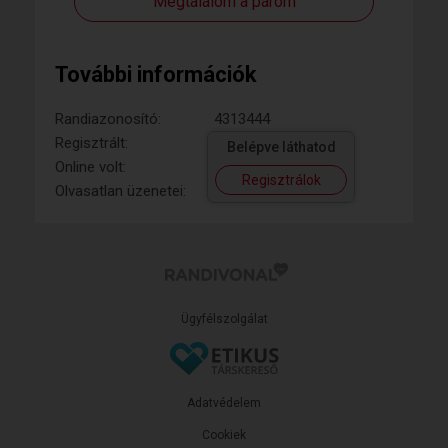
Megtalálom a párom
További információk
Randiazonosító:
4313444
Regisztrált:
Belépve láthatod
Online volt:
Regisztrálok
Olvasatlan üzenetei:
Ügyfélszolgálat
Adatvédelem
Cookiek