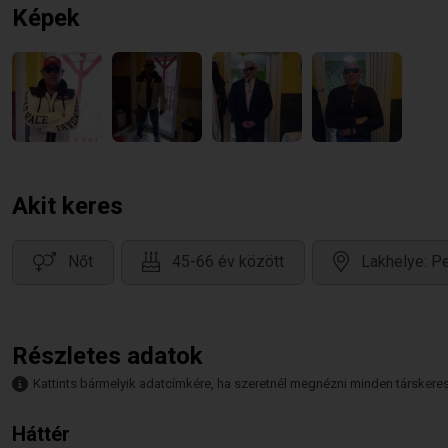
Képek
Akit keres
Nőt
45-66 év között
Lakhelye: P
Részletes adatok
Kattints bármelyik adatcímkére, ha szeretnél megnézni minden társkeresőt,
Háttér