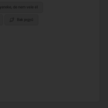
yereke, de nem vele él
Bak jegyű