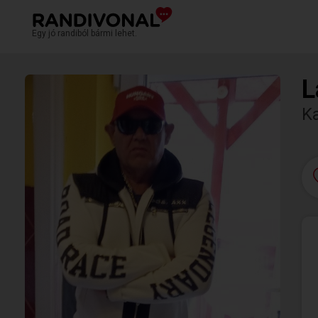
Egy jó randiból bármi lehet.
L
K