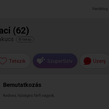
Randiblog
aci (62)
akucs
Térkép
Tetszik
SzuperSzív
Üzenj
Bemutatkozás
Kedves, hűséges férfi vagyok,