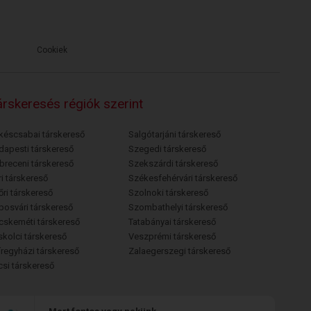
Cookiek
rskeresés régiók szerint
késcsabai társkereső
Salgótarjáni társkereső
dapesti társkereső
Szegedi társkereső
breceni társkereső
Szekszárdi társkereső
i társkereső
Székesfehérvári társkereső
őri társkereső
Szolnoki társkereső
posvári társkereső
Szombathelyi társkereső
cskeméti társkereső
Tatabányai társkereső
skolci társkereső
Veszprémi társkereső
íregyházi társkereső
Zalaegerszegi társkereső
csi társkereső