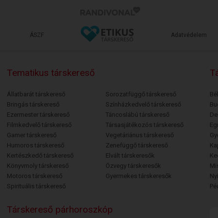
ÁSZF
Adatvédelem
Tematikus társkereső
Tá
Állatbarát társkereső
Sorozatfüggő társkereső
Bé
Bringás társkereső
Színházkedvelő társkereső
Bu
Ezermester társkereső
Táncoslábú társkereső
De
Filmkedvelő társkereső
Társasjátékozós társkereső
Egr
Gamer társkereső
Vegetáriánus társkereső
Gy
Humoros társkereső
Zenefüggő társkereső
Ka
Kertészkedő társkereső
Elvált társkeresők
Ke
Könyvmoly társkereső
Özvegy társkeresők
Mi
Motoros társkereső
Gyermekes társkeresők
Ny
Spirituális társkereső
Pé
Társkereső párhoroszkóp