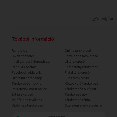
Ügyfélszolgálat
További információ
Randiblog
Online társkereső
Sikertörténetek
Fényképes társkereső
Intelligens ajánlórendszer
Új társkereső
Randi Akadémia
Keresztény társkereső
Facebook oldalunk
Fiatal társkereső
Szerelmi horoszkóp
30as társkereső
Társkeresés mobilon
Középkorú társkereső
Párkeresők most online
Társkeresés 50 felett
Elit társkereső
Társkereső nők
Válófélben lévőknek
Társkereső férfiak
Diplomás társkereső
Szerelem első keresésre