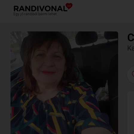
Egy jó randiból bármi lehet.
C
K