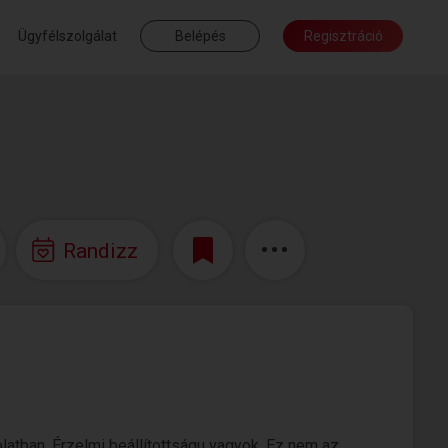
Ügyfélszolgálat
Belépés
Regisztráció
Randizz
tban. Érzelmi beállítottságu vagyok. Ez nem az