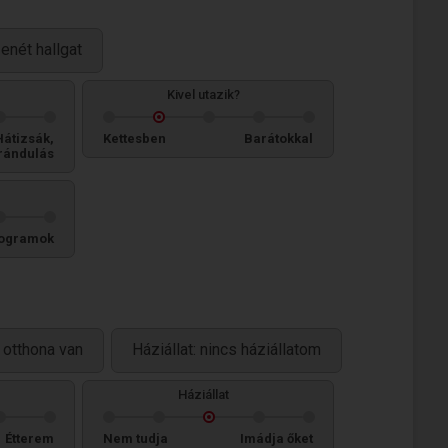
enét hallgat
Kivel utazik?
Hátizsák,
Kettesben
Barátokkal
rándulás
ogramok
otthona van
Háziállat: nincs háziállatom
Háziállat
Étterem
Nem tudja
Imádja őket