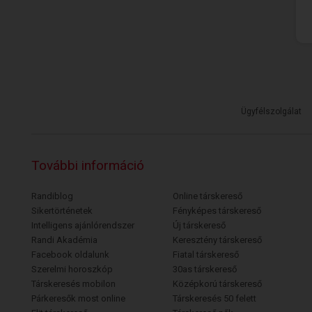
Ügyfélszolgálat
További információ
Randiblog
Online társkereső
Sikertörténetek
Fényképes társkereső
Intelligens ajánlórendszer
Új társkereső
Randi Akadémia
Keresztény társkereső
Facebook oldalunk
Fiatal társkereső
Szerelmi horoszkóp
30as társkereső
Társkeresés mobilon
Középkorú társkereső
Párkeresők most online
Társkeresés 50 felett