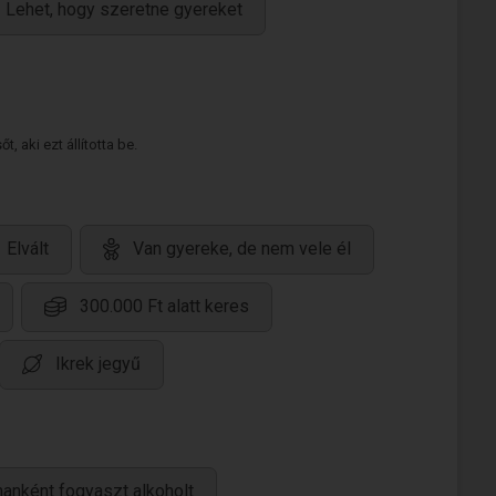
Lehet, hogy szeretne gyereket
 aki ezt állította be.
Elvált
Van gyereke, de nem vele él
300.000 Ft alatt keres
Ikrek jegyű
anként fogyaszt alkoholt