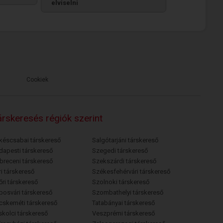
elviselni
Cookiek
rskeresés régiók szerint
késcsabai társkereső
Salgótarjáni társkereső
dapesti társkereső
Szegedi társkereső
breceni társkereső
Szekszárdi társkereső
i társkereső
Székesfehérvári társkereső
őri társkereső
Szolnoki társkereső
posvári társkereső
Szombathelyi társkereső
cskeméti társkereső
Tatabányai társkereső
skolci társkereső
Veszprémi társkereső