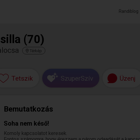
Randiblog
silla (70)
alocsa
Térkép
Tetszik
SzuperSzív
Üzenj
Bemutatkozás
Soha nem késő!
Komoly kapcsolatot keresek.
Fontos számomra, hogy érezzem a párom odaadását a kapcsola