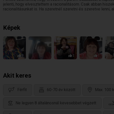
jelenti, hogy elvesztettem a racionalitásom. Csak abban hiszek
racionalitásunkat is. Ha szeretnél szeretni és szeretve lenni,
Képek
3
2
1
Akit keres
Férfit
60-70 év között
Max. 100 k
Ne legyen 8 általánosnál kevesebbet végzett