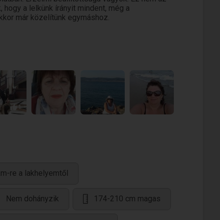
, hogy a lelkünk írányit mindent, még a
 akkor már közelítünk egymáshoz.
1
m-re a lakhelyemtől
Nem dohányzik
174-210 cm magas