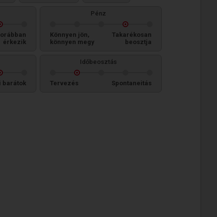
Pénz
orábban
Könnyen jön,
Takarékosan
érkezik
könnyen megy
beosztja
Időbeosztás
i barátok
Tervezés
Spontaneitás