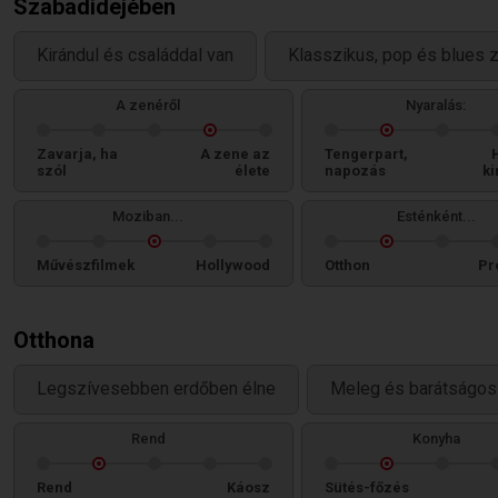
Szabadidejében
Kirándul és családdal van
Klasszikus, pop és blues z
A zenéről
Nyaralás:
Zavarja, ha
A zene az
Tengerpart,
szól
élete
napozás
ki
Moziban...
Esténként...
Művészfilmek
Hollywood
Otthon
Pr
Otthona
Legszívesebben erdőben élne
Meleg és barátságos 
Rend
Konyha
Rend
Káosz
Sütés-főzés