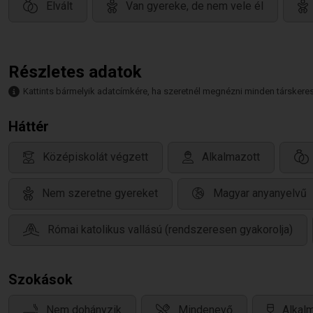
Elvált
Van gyereke, de nem vele él
Részletes adatok
Kattints bármelyik adatcímkére, ha szeretnél megnézni minden társkeresőt,
Háttér
Középiskolát végzett
Alkalmazott
Nem szeretne gyereket
Magyar anyanyelvű
Római katolikus vallású (rendszeresen gyakorolja)
Szokások
Nem dohányzik
Mindenevő
Alkalm