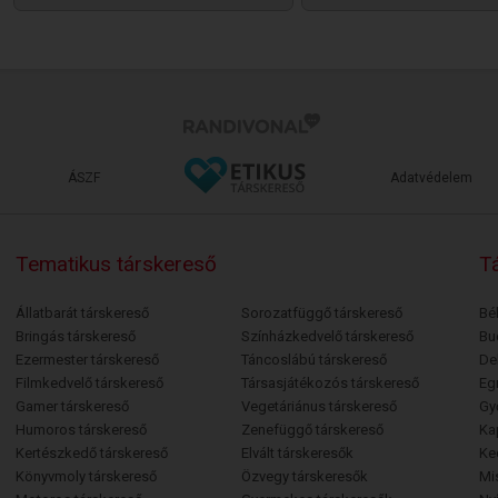
ÁSZF
Adatvédelem
Tematikus társkereső
Tá
Állatbarát társkereső
Sorozatfüggő társkereső
Bé
Bringás társkereső
Színházkedvelő társkereső
Bu
Ezermester társkereső
Táncoslábú társkereső
De
Filmkedvelő társkereső
Társasjátékozós társkereső
Egr
Gamer társkereső
Vegetáriánus társkereső
Gy
Humoros társkereső
Zenefüggő társkereső
Ka
Kertészkedő társkereső
Elvált társkeresők
Ke
Könyvmoly társkereső
Özvegy társkeresők
Mi