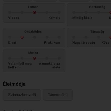
Humor
Pontosság
Vicces
Komoly
Mindig késik
K
Öltözködés
Társaság
Divat
Praktikum
Nagy társaság
Közel
Munka
Valamiből meg
A munkája az
kell élni
élete
Életmódja
Színházkedvelő
Táncoslábú