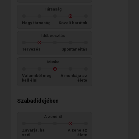
Társaság
Nagy társaság
Közeli barátok
Időbeosztás
Tervezés
Spontaneitás
Munka
Valamiből meg
A munkája az
kell élni
élete
Szabadidejében
A zenéről
Zavarja, ha
A zene az
szól
élete