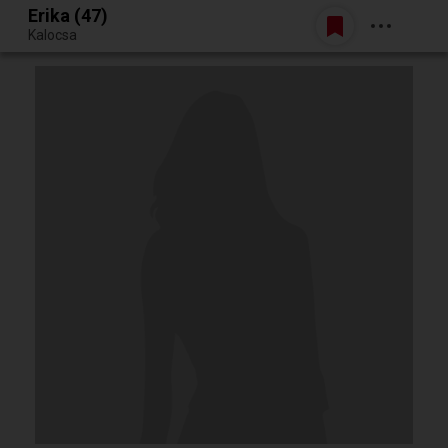
Erika (47)
Belépés
Kalocsa
Egy jó randiból bármi lehet.