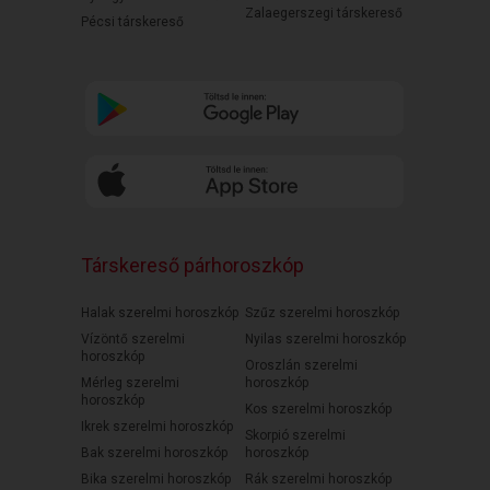
Zalaegerszegi társkereső
Pécsi társkereső
Társkereső párhoroszkóp
Halak szerelmi horoszkóp
Szűz szerelmi horoszkóp
Vízöntő szerelmi
Nyilas szerelmi horoszkóp
horoszkóp
Oroszlán szerelmi
Mérleg szerelmi
horoszkóp
horoszkóp
Kos szerelmi horoszkóp
Ikrek szerelmi horoszkóp
Skorpió szerelmi
Bak szerelmi horoszkóp
horoszkóp
Bika szerelmi horoszkóp
Rák szerelmi horoszkóp