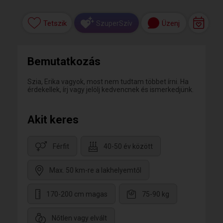
Tetszik
Üzenj
SzuperSzív
Bemutatkozás
Szia, Erika vagyok, most nem tudtam többet írni. Ha
érdekellek, írj vagy jelölj kedvencnek és ismerkedjünk.
Akit keres
Férfit
40-50 év között
Max. 50 km-re a lakhelyemtől
170-200 cm magas
75-90 kg
Nőtlen vagy elvált