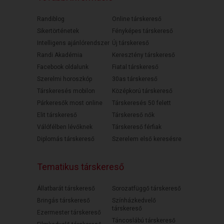
Randiblog
Online társkereső
Sikertörténetek
Fényképes társkereső
Intelligens ajánlórendszer
Új társkereső
Randi Akadémia
Keresztény társkereső
Facebook oldalunk
Fiatal társkereső
Szerelmi horoszkóp
30as társkereső
Társkeresés mobilon
Középkorú társkereső
Párkeresők most online
Társkeresés 50 felett
Elit társkereső
Társkereső nők
Válófélben lévőknek
Társkereső férfiak
Diplomás társkereső
Szerelem első keresésre
Tematikus társkereső
Állatbarát társkereső
Sorozatfüggő társkereső
Bringás társkereső
Színházkedvelő
társkereső
Ezermester társkereső
Táncoslábú társkereső