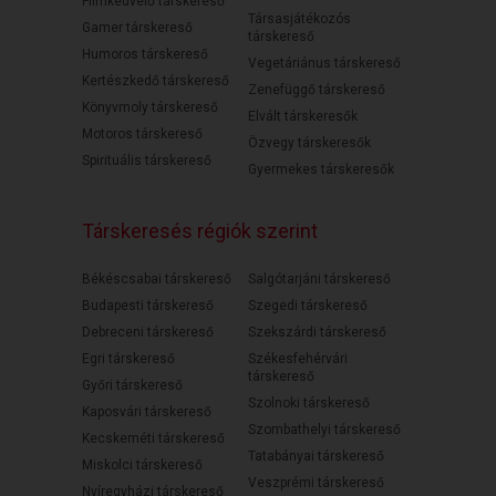
Filmkedvelő társkereső
Társasjátékozós
Gamer társkereső
társkereső
Humoros társkereső
Vegetáriánus társkereső
Kertészkedő társkereső
Zenefüggő társkereső
Könyvmoly társkereső
Elvált társkeresők
Motoros társkereső
Özvegy társkeresők
Spirituális társkereső
Gyermekes társkeresők
Társkeresés régiók szerint
Békéscsabai társkereső
Salgótarjáni társkereső
Budapesti társkereső
Szegedi társkereső
Debreceni társkereső
Szekszárdi társkereső
Egri társkereső
Székesfehérvári
társkereső
Győri társkereső
Szolnoki társkereső
Kaposvári társkereső
Szombathelyi társkereső
Kecskeméti társkereső
Tatabányai társkereső
Miskolci társkereső
Veszprémi társkereső
Nyíregyházi társkereső