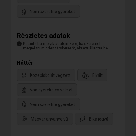
Nem szeretne gyereket
Részletes adatok
Kattints bármelyik adatcímkére, ha szeretnél
megnézni minden társkeresőt, aki ezt állította be.
Háttér
Középiskolát végzett
Elvált
Van gyereke és vele él
Nem szeretne gyereket
Magyar anyanyelvű
Bika jegyű