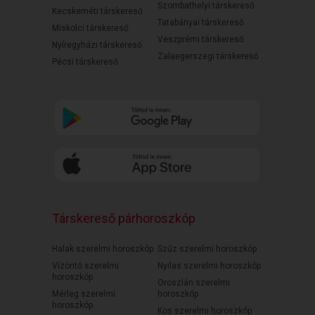
Szombathelyi társkereső
Kecskeméti társkereső
Tatabányai társkereső
Miskolci társkereső
Veszprémi társkereső
Nyíregyházi társkereső
Zalaegerszegi társkereső
Pécsi társkereső
Társkereső párhoroszkóp
Halak szerelmi horoszkóp
Szűz szerelmi horoszkóp
Vízöntő szerelmi
Nyilas szerelmi horoszkóp
horoszkóp
Oroszlán szerelmi
Mérleg szerelmi
horoszkóp
horoszkóp
Kos szerelmi horoszkóp