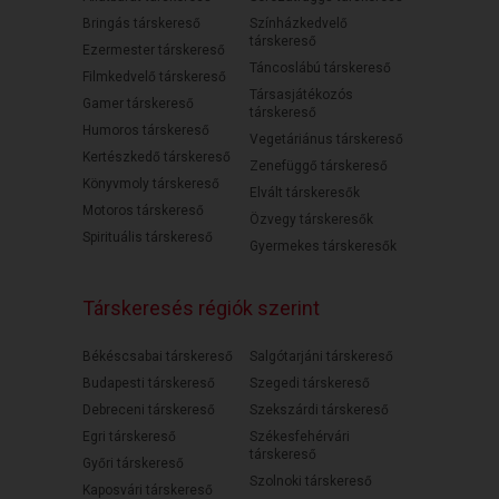
Bringás társkereső
Színházkedvelő
társkereső
Ezermester társkereső
Táncoslábú társkereső
Filmkedvelő társkereső
Társasjátékozós
Gamer társkereső
társkereső
Humoros társkereső
Vegetáriánus társkereső
Kertészkedő társkereső
Zenefüggő társkereső
Könyvmoly társkereső
Elvált társkeresők
Motoros társkereső
Özvegy társkeresők
Spirituális társkereső
Gyermekes társkeresők
Társkeresés régiók szerint
Békéscsabai társkereső
Salgótarjáni társkereső
Budapesti társkereső
Szegedi társkereső
Debreceni társkereső
Szekszárdi társkereső
Egri társkereső
Székesfehérvári
társkereső
Győri társkereső
Szolnoki társkereső
Kaposvári társkereső