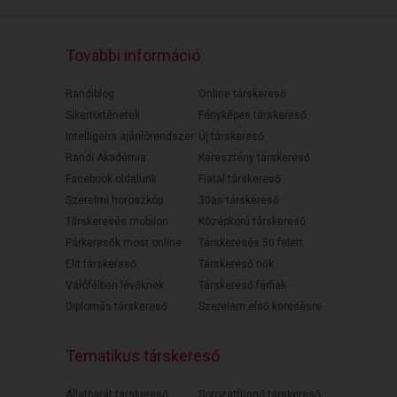
További információ
Randiblog
Online társkereső
Sikertörténetek
Fényképes társkereső
Intelligens ajánlórendszer
Új társkereső
Randi Akadémia
Keresztény társkereső
Facebook oldalunk
Fiatal társkereső
Szerelmi horoszkóp
30as társkereső
Társkeresés mobilon
Középkorú társkereső
Párkeresők most online
Társkeresés 50 felett
Elit társkereső
Társkereső nők
Válófélben lévőknek
Társkereső férfiak
Diplomás társkereső
Szerelem első keresésre
Tematikus társkereső
Állatbarát társkereső
Sorozatfüggő társkereső