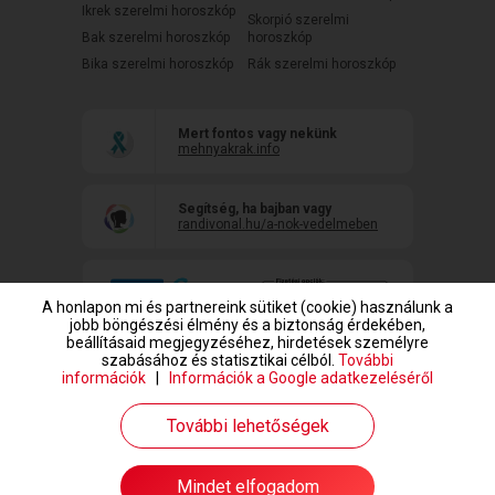
Ikrek szerelmi horoszkóp
Skorpió szerelmi
Bak szerelmi horoszkóp
horoszkóp
Bika szerelmi horoszkóp
Rák szerelmi horoszkóp
Mert fontos vagy nekünk
mehnyakrak.info
Segítség, ha bajban vagy
randivonal.hu/a-nok-vedelmeben
A honlapon mi és partnereink sütiket (cookie) használunk a
jobb böngészési élmény és a biztonság érdekében,
beállításaid megjegyzéséhez, hirdetések személyre
szabásához és statisztikai célból.
További
információk
|
Információk a Google adatkezeléséről
www.randivonal.hu © Copyright 1999-2026 Dating Central Europe Zrt.
További lehetőségek
Mindet elfogadom