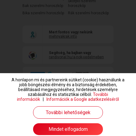
Skorpió szerelmi
Bak szerelmi horoszkóp
horoszkóp
Bika szerelmi horoszkóp
Rák szerelmi horoszkóp
Mert fontos vagy nekünk
mehnyakrak.info
Segítség, ha bajban vagy
randivonal.hu/a-nok-vedelmeben
A honlapon mi és partnereink sütiket (cookie) használunk a
jobb böngészési élmény és a biztonság érdekében,
beállításaid megjegyzéséhez, hirdetések személyre
szabásához és statisztikai célból.
További
információk
|
Információk a Google adatkezeléséről
www.randivonal.hu © Copyright 1999-2026 Dating Central Europe Zrt.
További lehetőségek
Mindet elfogadom