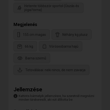
Hetente többször sportol (Úszás és
jóga/torna)
Megjelenés
155 cm magas
Néhány kg plusz
66 kg
Vörösesbarna hajú
Barna szemű
Tetoválásai: neki nincs, de nem zavarja
Jellemzése
Kattints bármelyik jellemzésre, ha szeretnél megnézni
minden társkeresőt, aki ezt állította be.