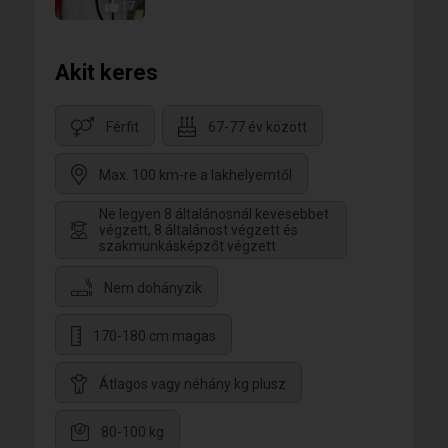
17
Akit keres
Férfit
67-77 év között
Max. 100 km-re a lakhelyemtől
Ne legyen 8 általánosnál kevesebbet
végzett, 8 általánost végzett és
szakmunkásképzőt végzett
Nem dohányzik
170-180 cm magas
Átlagos vagy néhány kg plusz
80-100 kg