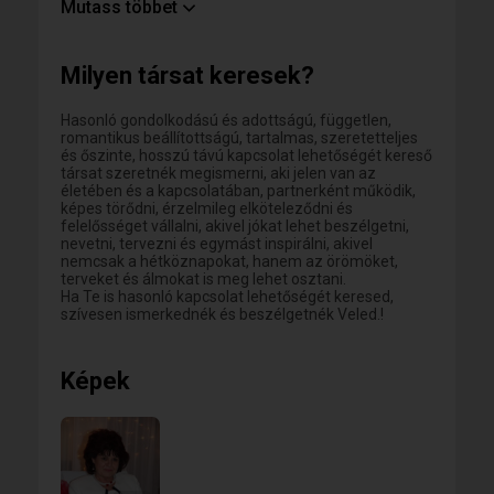
szépségeinek is.
Mutass többet
Fontos számomra az érzelmi nyitottság és érettség,
a nyílt kommunikáció, bizalom és egymás iránti
figyelem.
Milyen társat keresek?
Hiszem, hogy az egymásra figyelő, kölcsönös
szeretet, közös élmények és nevetés a jól működő
kapcsolatok legfontosabb építőkövei.
Hasonló gondolkodású és adottságú, független,
romantikus beállítottságú, tartalmas, szeretetteljes
és őszinte, hosszú távú kapcsolat lehetőségét kereső
társat szeretnék megismerni, aki jelen van az
életében és a kapcsolatában, partnerként működik,
képes törődni, érzelmileg elköteleződni és
felelősséget vállalni, akivel jókat lehet beszélgetni,
nevetni, tervezni és egymást inspirálni, akivel
nemcsak a hétköznapokat, hanem az örömöket,
terveket és álmokat is meg lehet osztani.
Ha Te is hasonló kapcsolat lehetőségét keresed,
szívesen ismerkednék és beszélgetnék Veled.!
Képek