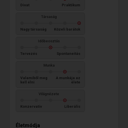
Divat
Praktikum
Társaság
Nagy társaság
Közeli barátok
Időbeosztás
Tervezés
Spontaneitás
Munka
Valamiből meg
A munkája az
kell élni
élete
Világnézete
Konzervatív
Liberális
Életmódja