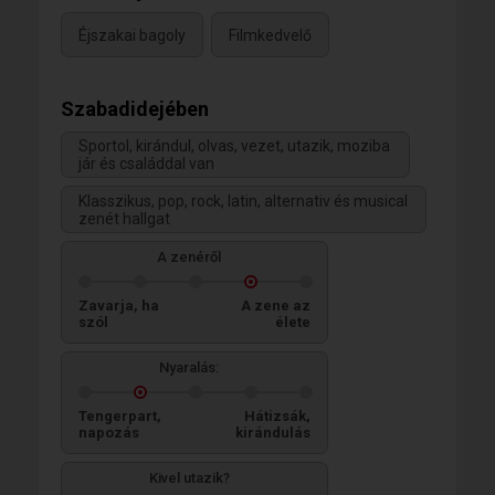
Éjszakai bagoly
Filmkedvelő
Szabadidejében
Sportol, kirándul, olvas, vezet, utazik, moziba
jár és családdal van
Klasszikus, pop, rock, latin, alternativ és musical
zenét hallgat
A zenéről
Zavarja, ha
A zene az
szól
élete
Nyaralás:
Tengerpart,
Hátizsák,
napozás
kirándulás
Kivel utazik?