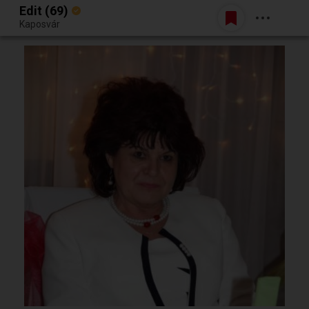
Edit (69)
Belépés
Kaposvár
Egy jó randiból bármi lehet.