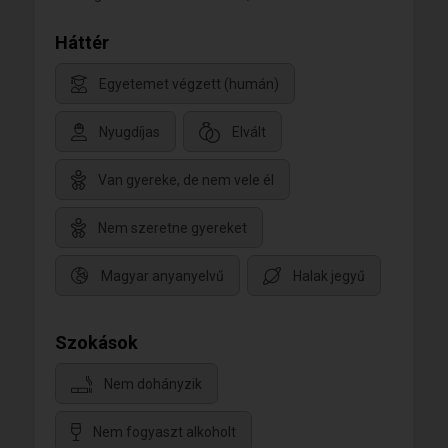
Háttér
Egyetemet végzett (humán)
Nyugdíjas
Elvált
Van gyereke, de nem vele él
Nem szeretne gyereket
Magyar anyanyelvű
Halak jegyű
Szokások
Nem dohányzik
Nem fogyaszt alkoholt