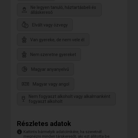
Ne legyen tanuló, háztartásbeli és
álláskereső
Elvált vagy özvegy
Van gyereke, de nem vele él
Nem szeretne gyereket
Magyar anyanyelvű
Magyar vagy angol
Nem fogyaszt alkoholt vagy alkalmanként
fogyaszt alkoholt
Részletes adatok
Kattints bármelyik adatcímkére, ha szeretnél
megnézni minden társkeresőt, aki ezt állította be.