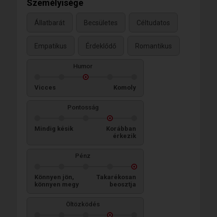
Személyisége
Állatbarát
Becsületes
Céltudatos
Empatikus
Érdeklődő
Romantikus
Humor
Vicces
Komoly
Pontosság
Mindig késik
Korábban
érkezik
Pénz
Könnyen jön,
Takarékosan
könnyen megy
beosztja
Öltözködés