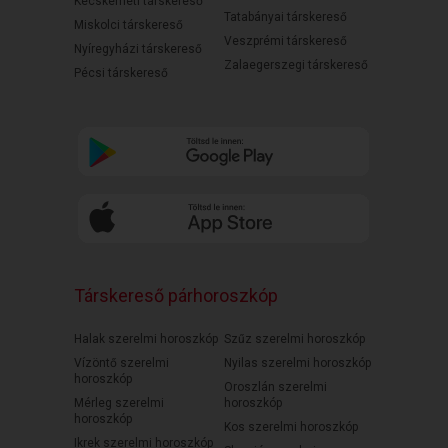
Kecskeméti társkereső
Tatabányai társkereső
Miskolci társkereső
Veszprémi társkereső
Nyíregyházi társkereső
Zalaegerszegi társkereső
Pécsi társkereső
Társkereső párhoroszkóp
Halak szerelmi horoszkóp
Szűz szerelmi horoszkóp
Vízöntő szerelmi
Nyilas szerelmi horoszkóp
horoszkóp
Oroszlán szerelmi
Mérleg szerelmi
horoszkóp
horoszkóp
Kos szerelmi horoszkóp
Ikrek szerelmi horoszkóp