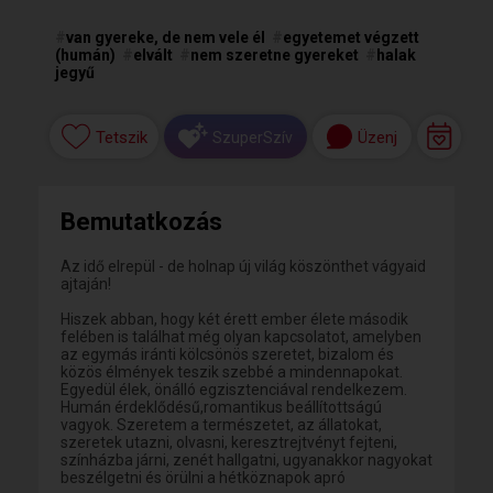
#
van gyereke, de nem vele él
#
egyetemet végzett
(humán)
#
elvált
#
nem szeretne gyereket
#
halak
jegyű
Tetszik
Üzenj
SzuperSzív
Bemutatkozás
Az idő elrepül - de holnap új világ köszönthet vágyaid
ajtaján!
Hiszek abban, hogy két érett ember élete második
felében is találhat még olyan kapcsolatot, amelyben
az egymás iránti kölcsönös szeretet, bizalom és
közös élmények teszik szebbé a mindennapokat.
Egyedül élek, önálló egzisztenciával rendelkezem.
Humán érdeklődésű,romantikus beállítottságú
vagyok. Szeretem a természetet, az állatokat,
szeretek utazni, olvasni, keresztrejtvényt fejteni,
színházba járni, zenét hallgatni, ugyanakkor nagyokat
beszélgetni és örülni a hétköznapok apró