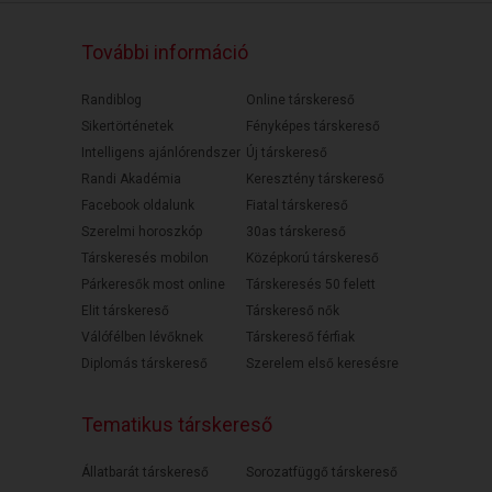
További információ
Randiblog
Online társkereső
Sikertörténetek
Fényképes társkereső
Intelligens ajánlórendszer
Új társkereső
Randi Akadémia
Keresztény társkereső
Facebook oldalunk
Fiatal társkereső
Szerelmi horoszkóp
30as társkereső
Társkeresés mobilon
Középkorú társkereső
Párkeresők most online
Társkeresés 50 felett
Elit társkereső
Társkereső nők
Válófélben lévőknek
Társkereső férfiak
Diplomás társkereső
Szerelem első keresésre
Tematikus társkereső
Állatbarát társkereső
Sorozatfüggő társkereső