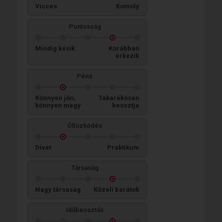
Vicces
Komoly
Pontosság
Mindig késik
Korábban
érkezik
Pénz
Könnyen jön,
Takarékosan
könnyen megy
beosztja
Öltözködés
Divat
Praktikum
Társaság
Nagy társaság
Közeli barátok
Időbeosztás