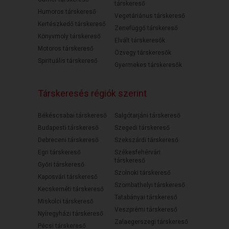
társkereső
Humoros társkereső
Vegetáriánus társkereső
Kertészkedő társkereső
Zenefüggő társkereső
Könyvmoly társkereső
Elvált társkeresők
Motoros társkereső
Özvegy társkeresők
Spirituális társkereső
Gyermekes társkeresők
Társkeresés régiók szerint
Békéscsabai társkereső
Salgótarjáni társkereső
Budapesti társkereső
Szegedi társkereső
Debreceni társkereső
Szekszárdi társkereső
Egri társkereső
Székesfehérvári
társkereső
Győri társkereső
Szolnoki társkereső
Kaposvári társkereső
Szombathelyi társkereső
Kecskeméti társkereső
Tatabányai társkereső
Miskolci társkereső
Veszprémi társkereső
Nyíregyházi társkereső
Zalaegerszegi társkereső
Pécsi társkereső