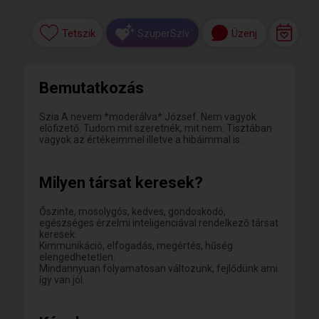
Tetszik
Üzenj
SzuperSzív
Bemutatkozás
Szia A nevem *moderálva* József. Nem vagyok
elöfizető. Tudom mit szeretnék, mit nem. Tisztában
vagyok az értékeimmel illetve a hibáimmal is.
Milyen társat keresek?
Őszinte, mosolygós, kedves, gondoskodó,
egészséges érzelmi inteligenciával rendelkező társat
keresek.
Kimmunikáció, elfogadás, megértés, hűség
elengedhetetlen.
Mindannyuan folyamatosan változunk, fejlődünk ami
így van jól.