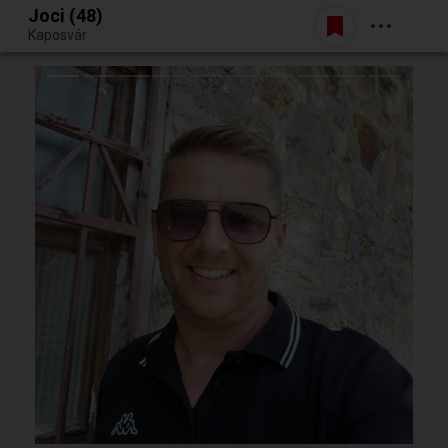
Joci (48)
Belépés
Kaposvár
Egy jó randiból bármi lehet.