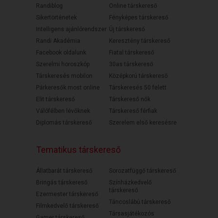
Randiblog
Online társkereső
Sikertörténetek
Fényképes társkereső
Intelligens ajánlórendszer
Új társkereső
Randi Akadémia
Keresztény társkereső
Facebook oldalunk
Fiatal társkereső
Szerelmi horoszkóp
30as társkereső
Társkeresés mobilon
Középkorú társkereső
Párkeresők most online
Társkeresés 50 felett
Elit társkereső
Társkereső nők
Válófélben lévőknek
Társkereső férfiak
Diplomás társkereső
Szerelem első keresésre
Tematikus társkereső
Állatbarát társkereső
Sorozatfüggő társkereső
Bringás társkereső
Színházkedvelő
társkereső
Ezermester társkereső
Táncoslábú társkereső
Filmkedvelő társkereső
Társasjátékozós
Gamer társkereső