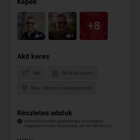
Képek
+8
8
3
Akit keres
Nőt
38-48 év között
Max. 100 km-re a lakhelyemtől
Részletes adatok
Kattints bármelyik adatcímkére, ha szeretnél
megnézni minden társkeresőt, aki ezt állította be.