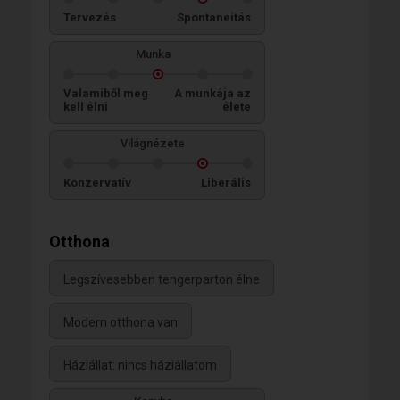
Tervezés
Spontaneitás
Munka
Valamiből meg
A munkája az
kell élni
élete
Világnézete
Konzervatív
Liberális
Otthona
Legszívesebben tengerparton élne
Modern otthona van
Háziállat: nincs háziállatom