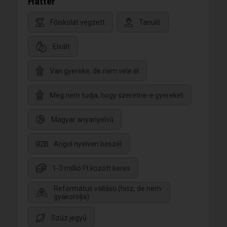
Háttér
Főiskolát végzett
Tanuló
Elvált
Van gyereke, de nem vele él
Még nem tudja, hogy szeretne-e gyereket
Magyar anyanyelvű
Angol nyelven beszél
1-3 millió Ft között keres
Református vallású (hisz, de nem
gyakorolja)
Szűz jegyű