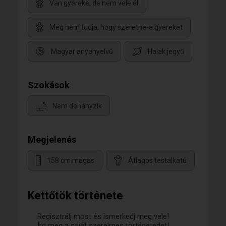
Van gyereke, de nem vele él
Még nem tudja, hogy szeretne-e gyereket
Magyar anyanyelvű
Halak jegyű
Szokások
Nem dohányzik
Megjelenés
158 cm magas
Átlagos testalkatú
Kettőtök története
Regisztrálj most és ismerkedj meg vele!
Írd meg a saját szerelmes történetedet!