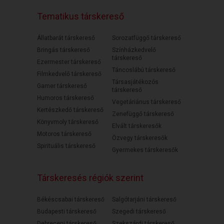
Tematikus társkereső
Állatbarát társkereső
Sorozatfüggő társkereső
Bringás társkereső
Színházkedvelő
társkereső
Ezermester társkereső
Táncoslábú társkereső
Filmkedvelő társkereső
Társasjátékozós
Gamer társkereső
társkereső
Humoros társkereső
Vegetáriánus társkereső
Kertészkedő társkereső
Zenefüggő társkereső
Könyvmoly társkereső
Elvált társkeresők
Motoros társkereső
Özvegy társkeresők
Spirituális társkereső
Gyermekes társkeresők
Társkeresés régiók szerint
Békéscsabai társkereső
Salgótarjáni társkereső
Budapesti társkereső
Szegedi társkereső
Debreceni társkereső
Szekszárdi társkereső