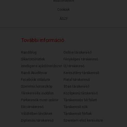
Adatvédelem
Cookiek
ÁSZF
További információ
Randiblog
Online társkereső
Sikertörténetek
Fényképes társkereső
Intelligens ajánlórendszer
Új társkereső
Randi Akadémia
Keresztény társkereső
Facebook oldalunk
Fiatal társkereső
Szerelmi horoszkóp
30as társkereső
Társkeresés mobilon
Középkorú társkereső
Párkeresők most online
Társkeresés 50 felett
Elit társkereső
Társkereső nők
Válófélben lévőknek
Társkereső férfiak
Diplomás társkereső
Szerelem első keresésre