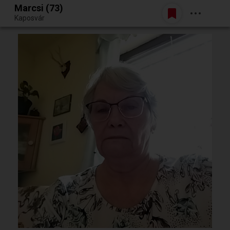
Marcsi (73)
Belépés
Kaposvár
Egy jó randiból bármi lehet.