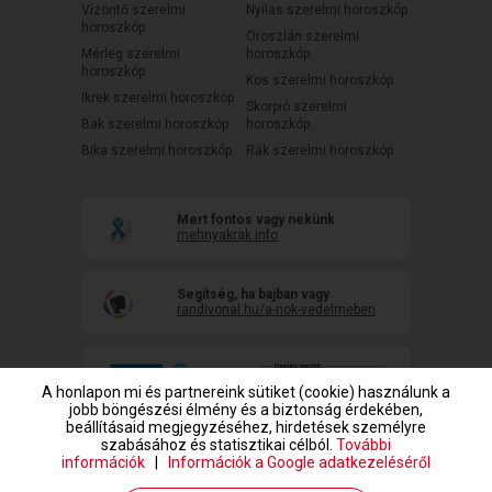
Vízöntő szerelmi
Nyilas szerelmi horoszkóp
horoszkóp
Oroszlán szerelmi
Mérleg szerelmi
horoszkóp
horoszkóp
Kos szerelmi horoszkóp
Ikrek szerelmi horoszkóp
Skorpió szerelmi
Bak szerelmi horoszkóp
horoszkóp
Bika szerelmi horoszkóp
Rák szerelmi horoszkóp
Mert fontos vagy nekünk
mehnyakrak.info
Segítség, ha bajban vagy
randivonal.hu/a-nok-vedelmeben
A honlapon mi és partnereink sütiket (cookie) használunk a
jobb böngészési élmény és a biztonság érdekében,
beállításaid megjegyzéséhez, hirdetések személyre
szabásához és statisztikai célból.
További
információk
|
Információk a Google adatkezeléséről