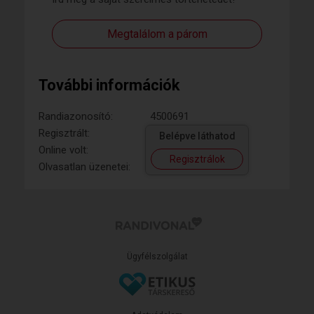
Megtalálom a párom
További információk
Randiazonosító:
4500691
Regisztrált:
Belépve láthatod
Online volt:
Regisztrálok
Olvasatlan üzenetei:
Ügyfélszolgálat