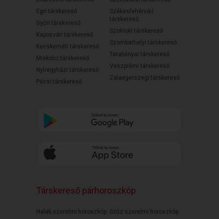
Egri társkereső
Székesfehérvári
társkereső
Győri társkereső
Szolnoki társkereső
Kaposvári társkereső
Szombathelyi társkereső
Kecskeméti társkereső
Tatabányai társkereső
Miskolci társkereső
Veszprémi társkereső
Nyíregyházi társkereső
Zalaegerszegi társkereső
Pécsi társkereső
Társkereső párhoroszkóp
Halak szerelmi horoszkóp
Szűz szerelmi horoszkóp