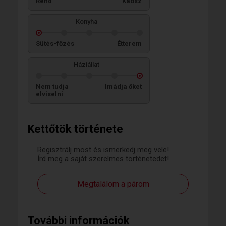
Rend
Káosz
Konyha
Sütés-főzés
Étterem
Háziállat
Nem tudja
Imádja őket
elviselni
Kettőtök története
Regisztrálj most és ismerkedj meg vele!
Írd meg a saját szerelmes történetedet!
Megtalálom a párom
További információk