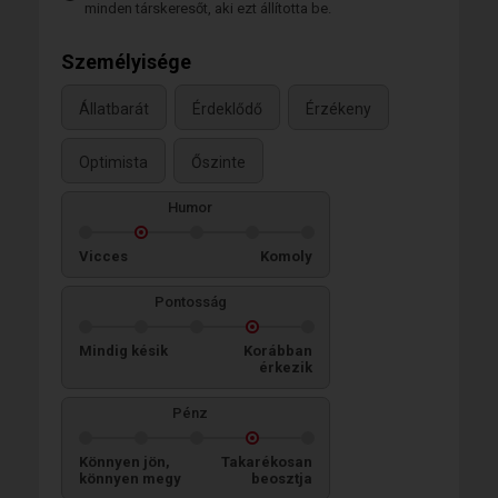
minden társkeresőt, aki ezt állította be.
Személyisége
Állatbarát
Érdeklődő
Érzékeny
Optimista
Őszinte
Humor
Vicces
Komoly
Pontosság
Mindig késik
Korábban
érkezik
Pénz
Könnyen jön,
Takarékosan
könnyen megy
beosztja