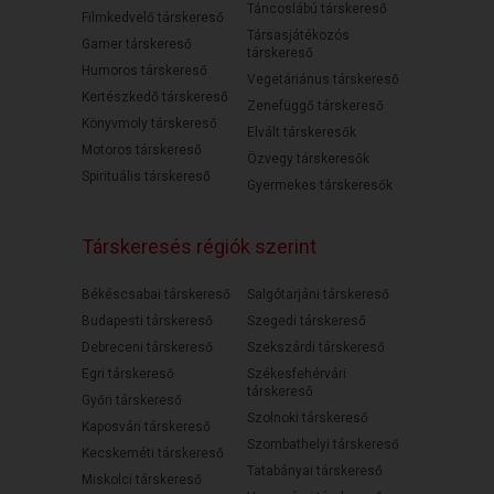
Táncoslábú társkereső
Filmkedvelő társkereső
Társasjátékozós
Gamer társkereső
társkereső
Humoros társkereső
Vegetáriánus társkereső
Kertészkedő társkereső
Zenefüggő társkereső
Könyvmoly társkereső
Elvált társkeresők
Motoros társkereső
Özvegy társkeresők
Spirituális társkereső
Gyermekes társkeresők
Társkeresés régiók szerint
Békéscsabai társkereső
Salgótarjáni társkereső
Budapesti társkereső
Szegedi társkereső
Debreceni társkereső
Szekszárdi társkereső
Egri társkereső
Székesfehérvári
társkereső
Győri társkereső
Szolnoki társkereső
Kaposvári társkereső
Szombathelyi társkereső
Kecskeméti társkereső
Tatabányai társkereső
Miskolci társkereső