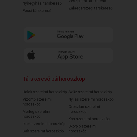
Veszprémi társkereső
Nyíregyházi társkereső
Zalaegerszegi társkereső
Pécsi társkereső
Társkereső párhoroszkóp
Halak szerelmi horoszkóp
Szűz szerelmi horoszkóp
Vízöntő szerelmi
Nyilas szerelmi horoszkóp
horoszkóp
Oroszlán szerelmi
Mérleg szerelmi
horoszkóp
horoszkóp
Kos szerelmi horoszkóp
Ikrek szerelmi horoszkóp
Skorpió szerelmi
Bak szerelmi horoszkóp
horoszkóp