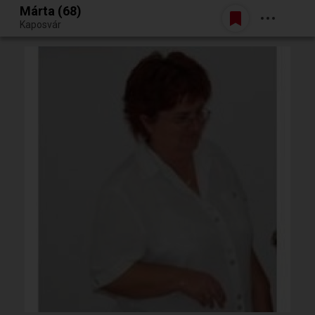
Márta (68)
Belépés
Kaposvár
Egy jó randiból bármi lehet.