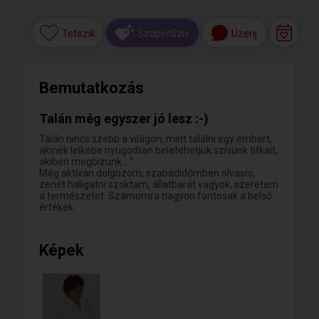
Tetszik
Üzenj
SzuperSzív
Bemutatkozás
Talán még egyszer jó lesz :-)
Talán nincs szebb a világon, mint találni egy embert,
akinek lelkébe nyugodtan beletehetjük szívünk titkait,
akiben megbízunk ..."
Még aktívan dolgozom, szabadidőmben olvasni,
zenét hallgatni szoktam, állatbarát vagyok, szeretem
a természetet. Számomra nagyon fontosak a belső
értékek.
Képek