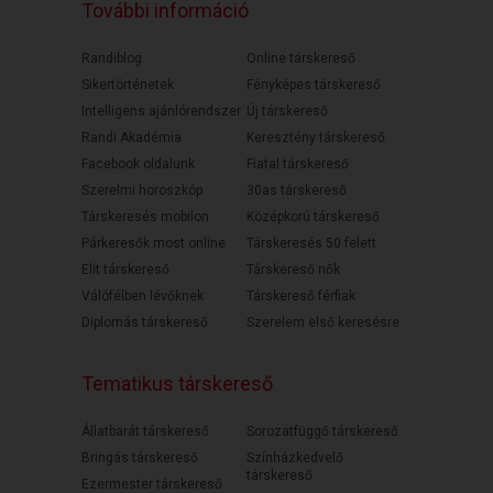
További információ
Randiblog
Online társkereső
Sikertörténetek
Fényképes társkereső
Intelligens ajánlórendszer
Új társkereső
Randi Akadémia
Keresztény társkereső
Facebook oldalunk
Fiatal társkereső
Szerelmi horoszkóp
30as társkereső
Társkeresés mobilon
Középkorú társkereső
Párkeresők most online
Társkeresés 50 felett
Elit társkereső
Társkereső nők
Válófélben lévőknek
Társkereső férfiak
Diplomás társkereső
Szerelem első keresésre
Tematikus társkereső
Állatbarát társkereső
Sorozatfüggő társkereső
Bringás társkereső
Színházkedvelő
társkereső
Ezermester társkereső