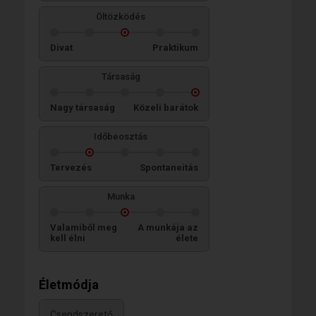
Öltözködés
Divat
Praktikum
Társaság
Nagy társaság
Közeli barátok
Időbeosztás
Tervezés
Spontaneitás
Munka
Valamiből meg
A munkája az
kell élni
élete
Életmódja
Csendszerető