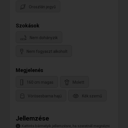
Oroszlán jegyű
Szokások
Nem dohányzik
Nem fogyaszt alkoholt
Megjelenés
160 cm magas
Molett
Vörösesbarna hajú
Kék szemű
Jellemzése
Kattints bármelyik jellemzésre, ha szeretnél megnézni