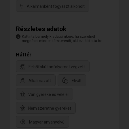
Alkalmanként fogyaszt alkoholt
Részletes adatok
Kattints bármelyik adatcímkére, ha szeretnél
megnézni minden társkeresőt, aki ezt állította be.
Háttér
Felsőfokú tanfolyamot végzett
Alkalmazott
Elvált
Van gyereke és vele él
Nem szeretne gyereket
Magyar anyanyelvű