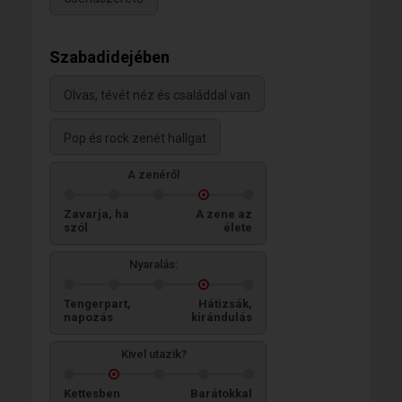
Szabadidejében
Olvas, tévét néz és családdal van
Pop és rock zenét hallgat
A zenéről
Zavarja, ha
A zene az
szól
élete
Nyaralás:
Tengerpart,
Hátizsák,
napozás
kirándulás
Kivel utazik?
Kettesben
Barátokkal