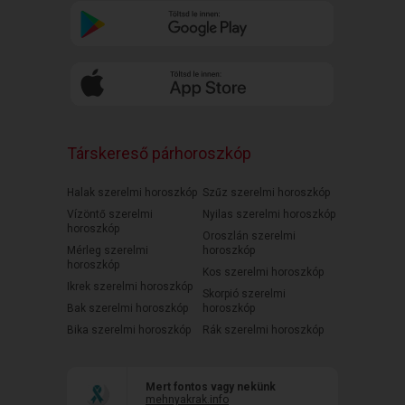
Társkereső párhoroszkóp
Halak szerelmi horoszkóp
Szűz szerelmi horoszkóp
Vízöntő szerelmi
Nyilas szerelmi horoszkóp
horoszkóp
Oroszlán szerelmi
Mérleg szerelmi
horoszkóp
horoszkóp
Kos szerelmi horoszkóp
Ikrek szerelmi horoszkóp
Skorpió szerelmi
Bak szerelmi horoszkóp
horoszkóp
Bika szerelmi horoszkóp
Rák szerelmi horoszkóp
Mert fontos vagy nekünk
mehnyakrak.info