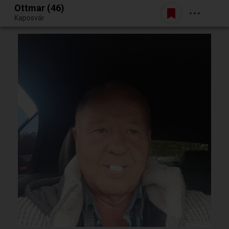
Ottmar (46)
Belépés
Kaposvár
Egy jó randiból bármi lehet.