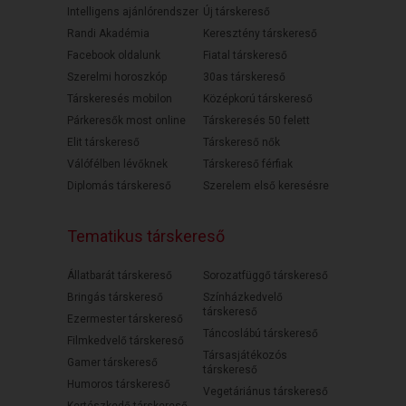
Intelligens ajánlórendszer
Új társkereső
Randi Akadémia
Keresztény társkereső
Facebook oldalunk
Fiatal társkereső
Szerelmi horoszkóp
30as társkereső
Társkeresés mobilon
Középkorú társkereső
Párkeresők most online
Társkeresés 50 felett
Elit társkereső
Társkereső nők
Válófélben lévőknek
Társkereső férfiak
Diplomás társkereső
Szerelem első keresésre
Tematikus társkereső
Állatbarát társkereső
Sorozatfüggő társkereső
Bringás társkereső
Színházkedvelő
társkereső
Ezermester társkereső
Táncoslábú társkereső
Filmkedvelő társkereső
Társasjátékozós
Gamer társkereső
társkereső
Humoros társkereső
Vegetáriánus társkereső