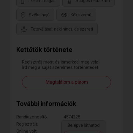
179 cm magas
Átlagos testalkatú
Szőke hajú
Kék szemű
Tetoválásai: neki nincs, de szereti
Kettőtök története
Regisztrálj most és ismerkedj meg vele!
Írd meg a saját szerelmes történetedet!
Megtalálom a párom
További információk
Randiazonosító:
4574225
Regisztrált:
Belépve láthatod
Online volt: