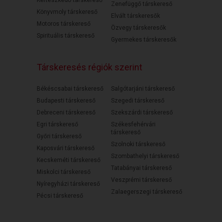
Kertészkedő társkereső
Zenefüggő társkereső
Könyvmoly társkereső
Elvált társkeresők
Motoros társkereső
Özvegy társkeresők
Spirituális társkereső
Gyermekes társkeresők
Társkeresés régiók szerint
Békéscsabai társkereső
Salgótarjáni társkereső
Budapesti társkereső
Szegedi társkereső
Debreceni társkereső
Szekszárdi társkereső
Egri társkereső
Székesfehérvári
társkereső
Győri társkereső
Szolnoki társkereső
Kaposvári társkereső
Szombathelyi társkereső
Kecskeméti társkereső
Tatabányai társkereső
Miskolci társkereső
Veszprémi társkereső
Nyíregyházi társkereső
Zalaegerszegi társkereső
Pécsi társkereső