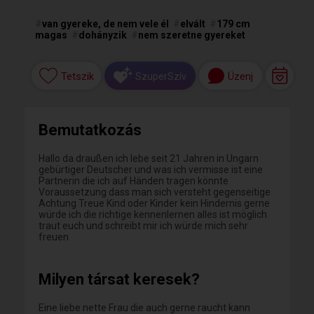
#
van gyereke, de nem vele él
#
elvált
#
179 cm
magas
#
dohányzik
#
nem szeretne gyereket
Tetszik
Üzenj
SzuperSzív
Bemutatkozás
Hallo da draußen ich lebe seit 21 Jahren in Ungarn
gebürtiger Deutscher und was ich vermisse ist eine
Partnerin die ich auf Händen tragen könnte
Voraussetzung dass man sich versteht gegenseitige
Achtung Treue Kind oder Kinder kein Hindernis gerne
würde ich die richtige kennenlernen alles ist möglich
traut euch und schreibt mir ich würde mich sehr
freuen
Milyen társat keresek?
Eine liebe nette Frau die auch gerne raucht kann