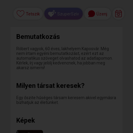
Tetszik
Üzenj
SzuperSzív
Bemutatkozás
Róbert vagyok, 60 éves, lakhelyem Kaposvár. Még
nem írtam egyéni bemutatkozást, ezért ezt az
automatikus szöveget olvashatod az adatlapomon.
Kérlek, írj vagy jelölj kedvencnek, ha jobban meg
akarsz ismerni!
Milyen társat keresek?
Egy őszite hűséges társam keresem akivel egymásra
bizhatjuk az életünket.
Képek