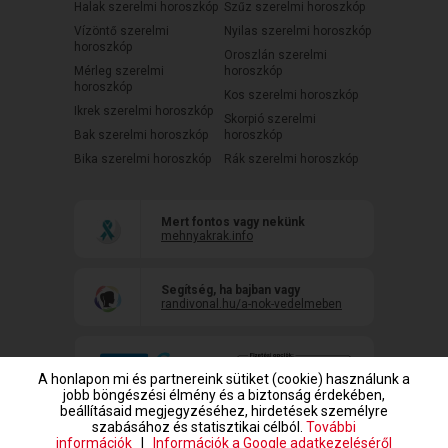
Halak szerelmi horoszkóp
Szűz szerelmi horoszkóp
Vízöntő szerelmi
Nyilas szerelmi horoszkóp
horoszkóp
Oroszlán szerelmi
Mérleg szerelmi
horoszkóp
horoszkóp
Kos szerelmi horoszkóp
Ikrek szerelmi horoszkóp
Skorpió szerelmi
Bak szerelmi horoszkóp
horoszkóp
Bika szerelmi horoszkóp
Rák szerelmi horoszkóp
Mert fontos vagy nekünk
mehnyakrak.info
Segítség, ha bajban vagy
randivonal.hu/a-nok-vedelmeben
A honlapon mi és partnereink sütiket (cookie) használunk a
jobb böngészési élmény és a biztonság érdekében,
beállításaid megjegyzéséhez, hirdetések személyre
szabásához és statisztikai célból.
További
információk
|
Információk a Google adatkezeléséről