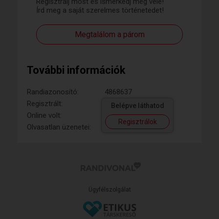
Regisztrálj most és ismerkedj meg vele!
Írd meg a saját szerelmes történetedet!
Megtalálom a párom
További információk
Randiazonosító:
4868637
Regisztrált:
Belépve láthatod
Online volt:
Regisztrálok
Olvasatlan üzenetei:
Ügyfélszolgálat