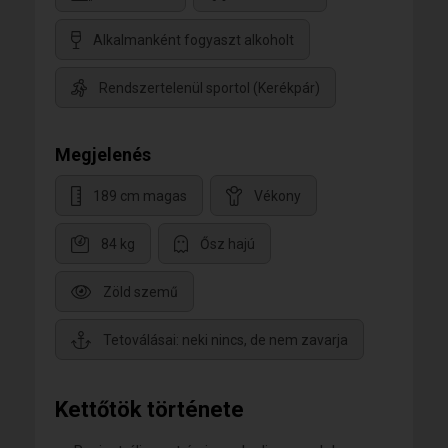
Alkalmanként fogyaszt alkoholt
Rendszertelenül sportol (Kerékpár)
Megjelenés
189 cm magas
Vékony
84 kg
Ősz hajú
Zöld szemű
Tetoválásai: neki nincs, de nem zavarja
Kettőtök története