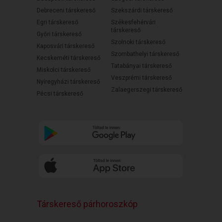
Debreceni társkereső
Szekszárdi társkereső
Egri társkereső
Székesfehérvári
társkereső
Győri társkereső
Szolnoki társkereső
Kaposvári társkereső
Szombathelyi társkereső
Kecskeméti társkereső
Tatabányai társkereső
Miskolci társkereső
Veszprémi társkereső
Nyíregyházi társkereső
Zalaegerszegi társkereső
Pécsi társkereső
Társkereső párhoroszkóp