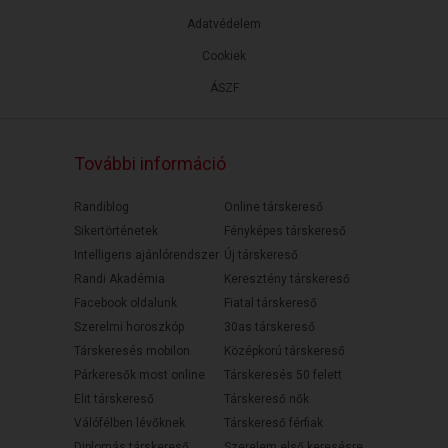
Adatvédelem
Cookiek
ÁSZF
További információ
Randiblog
Online társkereső
Sikertörténetek
Fényképes társkereső
Intelligens ajánlórendszer
Új társkereső
Randi Akadémia
Keresztény társkereső
Facebook oldalunk
Fiatal társkereső
Szerelmi horoszkóp
30as társkereső
Társkeresés mobilon
Középkorú társkereső
Párkeresők most online
Társkeresés 50 felett
Elit társkereső
Társkereső nők
Válófélben lévőknek
Társkereső férfiak
Diplomás társkereső
Szerelem első keresésre