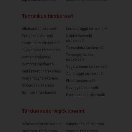
Tematikus társkereső
Állatbarát társkereső
Sorozatfüggő társkereső
Bringás társkereső
Színházkedvelő
társkereső
Ezermester társkereső
Táncoslábú társkereső
Filmkedvelő társkereső
Társasjátékozós
Gamer társkereső
társkereső
Humoros társkereső
Vegetáriánus társkereső
Kertészkedő társkereső
Zenefüggő társkereső
Könyvmoly társkereső
Elvált társkeresők
Motoros társkereső
Özvegy társkeresők
Spirituális társkereső
Gyermekes társkeresők
Társkeresés régiók szerint
Békéscsabai társkereső
Salgótarjáni társkereső
Budapesti társkereső
Szegedi társkereső