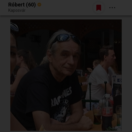
Róbert (60)
Belépés
Kaposvár
Egy jó randiból bármi lehet.