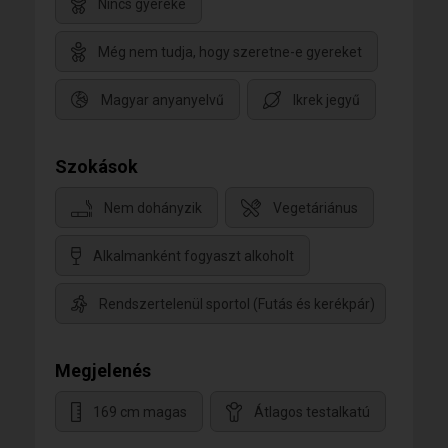
Nincs gyereke
Még nem tudja, hogy szeretne-e gyereket
Magyar anyanyelvű
Ikrek jegyű
Szokások
Nem dohányzik
Vegetáriánus
Alkalmanként fogyaszt alkoholt
Rendszertelenül sportol (Futás és kerékpár)
Megjelenés
169 cm magas
Átlagos testalkatú