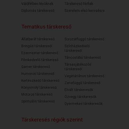
Válófélben lévőknek
Társkereső férfiak
Diplomás társkereső
Szerelem első keresésre
Tematikus társkereső
Állatbarát társkereső
Sorozatfüggő társkereső
Bringás társkereső
Színházkedvelő
társkereső
Ezermester társkereső
Táncoslábú társkereső
Filmkedvelő társkereső
Társasjátékozós
Gamer társkereső
társkereső
Humoros társkereső
Vegetáriánus társkereső
Kertészkedő társkereső
Zenefüggő társkereső
Könyvmoly társkereső
Elvált társkeresők
Motoros társkereső
Özvegy társkeresők
Spirituális társkereső
Gyermekes társkeresők
Társkeresés régiók szerint