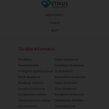
Adatvédelem
Cookiek
ÁSZF
További információ
Randiblog
Online társkereső
Sikertörténetek
Fényképes társkereső
Intelligens ajánlórendszer
Új társkereső
Randi Akadémia
Keresztény társkereső
Facebook oldalunk
Fiatal társkereső
Szerelmi horoszkóp
30as társkereső
Társkeresés mobilon
Középkorú társkereső
Párkeresők most online
Társkeresés 50 felett
Elit társkereső
Társkereső nők