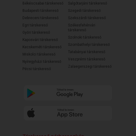
Békéscsabai társkereső
Salgótarjáni társkereső
Budapesti társkereső
Szegedi társkereső
Debreceni társkereső
Szekszárdi társkereső
Egri társkereső
Székesfehérvári
társkereső
Győri társkereső
Szolnoki társkereső
Kaposvári társkereső
Szombathelyi társkereső
Kecskeméti társkereső
Tatabányai társkereső
Miskolci társkereső
Veszprémi társkereső
Nyíregyházi társkereső
Zalaegerszegi társkereső
Pécsi társkereső