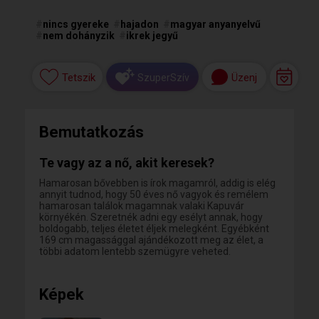
#
nincs gyereke
#
hajadon
#
magyar anyanyelvű
#
nem dohányzik
#
ikrek jegyű
Tetszik
Üzenj
SzuperSzív
Bemutatkozás
Te vagy az a nő, akit keresek?
Hamarosan bővebben is írok magamról, addig is elég
annyit tudnod, hogy 50 éves nő vagyok és remélem
hamarosan találok magamnak valaki Kapuvár
környékén. Szeretnék adni egy esélyt annak, hogy
boldogabb, teljes életet éljek melegként. Egyébként
169 cm magassággal ajándékozott meg az élet, a
többi adatom lentebb szemügyre veheted.
Képek