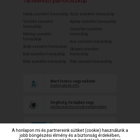
Társkereső párhoroszkóp
Halak szerelmi horoszkóp
Szűz szerelmi horoszkóp
Vízöntő szerelmi
Nyilas szerelmi horoszkóp
horoszkóp
Oroszlán szerelmi
Mérleg szerelmi
horoszkóp
horoszkóp
Kos szerelmi horoszkóp
Ikrek szerelmi horoszkóp
Skorpió szerelmi
Bak szerelmi horoszkóp
horoszkóp
Bika szerelmi horoszkóp
Rák szerelmi horoszkóp
Mert fontos vagy nekünk
mehnyakrak.info
Segítség, ha bajban vagy
randivonal.hu/a-nok-vedelmeben
A honlapon mi és partnereink sütiket (cookie) használunk a
jobb böngészési élmény és a biztonság érdekében,