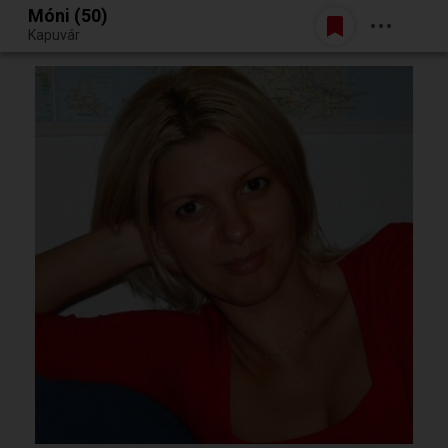
Móni (50)
Belépés
Kapuvár
Egy jó randiból bármi lehet.