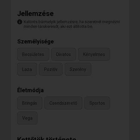
Jellemzése
Kattints bármelyik jellemzésre, ha szeretnél megnézni
minden társkeresőt, aki ezt állította be.
Személyisége
Becsületes
Divatos
Kényelmes
Laza
Pozitív
Szerény
Életmódja
Bringás
Csendszerető
Sportos
Vega
Kettőtök története