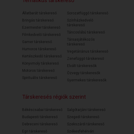
Tematikus társkereső
Állatbarát társkereső
Sorozatfüggő társkereső
Bringás társkereső
Színházkedvelő
társkereső
Ezermester társkereső
Táncoslábú társkereső
Filmkedvelő társkereső
Társasjátékozós
Gamer társkereső
társkereső
Humoros társkereső
Vegetáriánus társkereső
Kertészkedő társkereső
Zenefüggő társkereső
Könyvmoly társkereső
Elvált társkeresők
Motoros társkereső
Özvegy társkeresők
Spirituális társkereső
Gyermekes társkeresők
Társkeresés régiók szerint
Békéscsabai társkereső
Salgótarjáni társkereső
Budapesti társkereső
Szegedi társkereső
Debreceni társkereső
Szekszárdi társkereső
Egri társkereső
Székesfehérvári