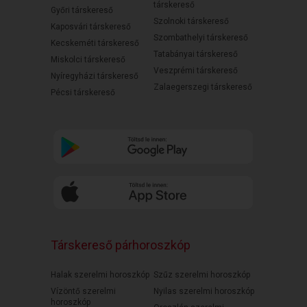
társkereső
Győri társkereső
Szolnoki társkereső
Kaposvári társkereső
Szombathelyi társkereső
Kecskeméti társkereső
Tatabányai társkereső
Miskolci társkereső
Veszprémi társkereső
Nyíregyházi társkereső
Zalaegerszegi társkereső
Pécsi társkereső
Társkereső párhoroszkóp
Halak szerelmi horoszkóp
Szűz szerelmi horoszkóp
Vízöntő szerelmi
Nyilas szerelmi horoszkóp
horoszkóp