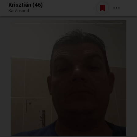
Krisztián (46)
Belépés
Karácsond
Egy jó randiból bármi lehet.