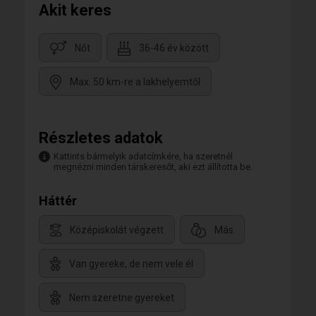
Akit keres
Nőt
36-46 év között
Max. 50 km-re a lakhelyemtől
Részletes adatok
Kattints bármelyik adatcímkére, ha szeretnél
megnézni minden társkeresőt, aki ezt állította be.
Háttér
Középiskolát végzett
Más
Van gyereke, de nem vele él
Nem szeretne gyereket