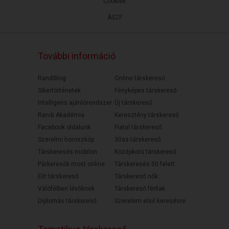
Cookiek
ÁSZF
További információ
Randiblog
Online társkereső
Sikertörténetek
Fényképes társkereső
Intelligens ajánlórendszer
Új társkereső
Randi Akadémia
Keresztény társkereső
Facebook oldalunk
Fiatal társkereső
Szerelmi horoszkóp
30as társkereső
Társkeresés mobilon
Középkorú társkereső
Párkeresők most online
Társkeresés 50 felett
Elit társkereső
Társkereső nők
Válófélben lévőknek
Társkereső férfiak
Diplomás társkereső
Szerelem első keresésre