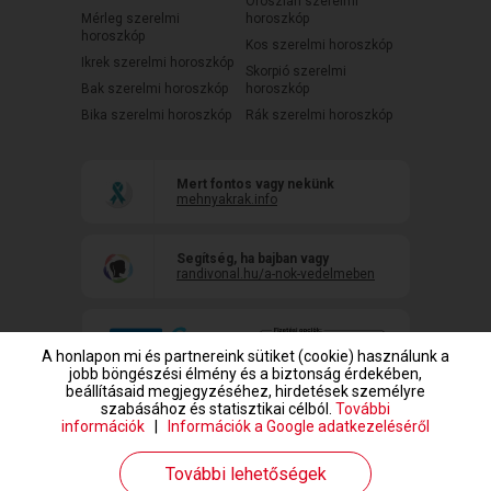
Oroszlán szerelmi
Mérleg szerelmi
horoszkóp
horoszkóp
Kos szerelmi horoszkóp
Ikrek szerelmi horoszkóp
Skorpió szerelmi
Bak szerelmi horoszkóp
horoszkóp
Bika szerelmi horoszkóp
Rák szerelmi horoszkóp
Mert fontos vagy nekünk
mehnyakrak.info
Segítség, ha bajban vagy
randivonal.hu/a-nok-vedelmeben
A honlapon mi és partnereink sütiket (cookie) használunk a
jobb böngészési élmény és a biztonság érdekében,
beállításaid megjegyzéséhez, hirdetések személyre
szabásához és statisztikai célból.
További
információk
|
Információk a Google adatkezeléséről
www.randivonal.hu © Copyright 1999-2026 Dating Central Europe Zrt.
További lehetőségek