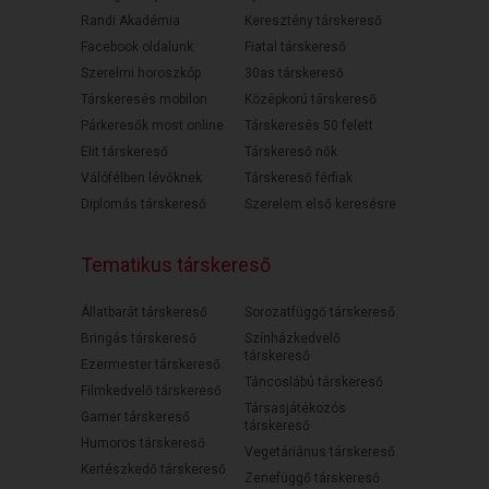
Randi Akadémia
Keresztény társkereső
Facebook oldalunk
Fiatal társkereső
Szerelmi horoszkóp
30as társkereső
Társkeresés mobilon
Középkorú társkereső
Párkeresők most online
Társkeresés 50 felett
Elit társkereső
Társkereső nők
Válófélben lévőknek
Társkereső férfiak
Diplomás társkereső
Szerelem első keresésre
Tematikus társkereső
Állatbarát társkereső
Sorozatfüggő társkereső
Bringás társkereső
Színházkedvelő
társkereső
Ezermester társkereső
Táncoslábú társkereső
Filmkedvelő társkereső
Társasjátékozós
Gamer társkereső
társkereső
Humoros társkereső
Vegetáriánus társkereső
Kertészkedő társkereső
Zenefüggő társkereső