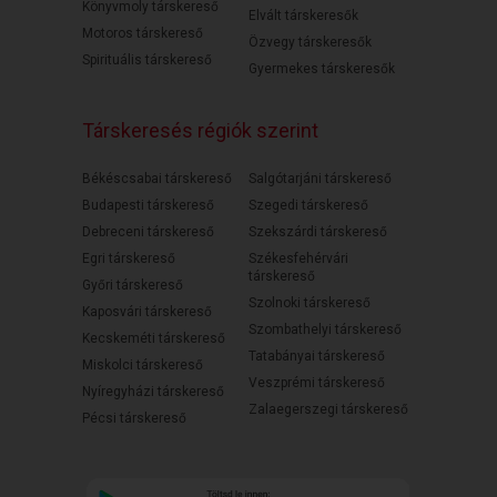
Könyvmoly társkereső
Elvált társkeresők
Motoros társkereső
Özvegy társkeresők
Spirituális társkereső
Gyermekes társkeresők
Társkeresés régiók szerint
Békéscsabai társkereső
Salgótarjáni társkereső
Budapesti társkereső
Szegedi társkereső
Debreceni társkereső
Szekszárdi társkereső
Egri társkereső
Székesfehérvári
társkereső
Győri társkereső
Szolnoki társkereső
Kaposvári társkereső
Szombathelyi társkereső
Kecskeméti társkereső
Tatabányai társkereső
Miskolci társkereső
Veszprémi társkereső
Nyíregyházi társkereső
Zalaegerszegi társkereső
Pécsi társkereső