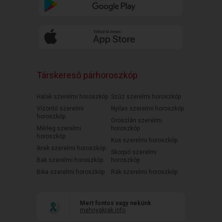
Társkereső párhoroszkóp
Halak szerelmi horoszkóp
Szűz szerelmi horoszkóp
Vízöntő szerelmi
Nyilas szerelmi horoszkóp
horoszkóp
Oroszlán szerelmi
Mérleg szerelmi
horoszkóp
horoszkóp
Kos szerelmi horoszkóp
Ikrek szerelmi horoszkóp
Skorpió szerelmi
Bak szerelmi horoszkóp
horoszkóp
Bika szerelmi horoszkóp
Rák szerelmi horoszkóp
Mert fontos vagy nekünk
mehnyakrak.info