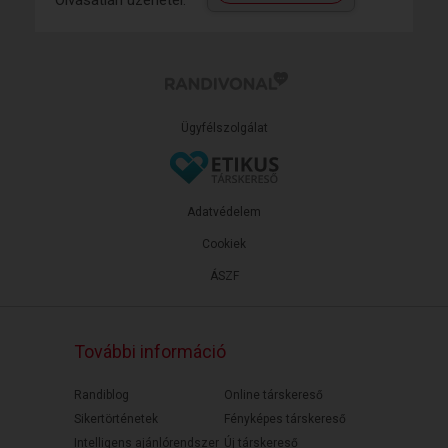
Olvasatlan üzenetei:
Ügyfélszolgálat
Adatvédelem
Cookiek
ÁSZF
További információ
Randiblog
Online társkereső
Sikertörténetek
Fényképes társkereső
Intelligens ajánlórendszer
Új társkereső