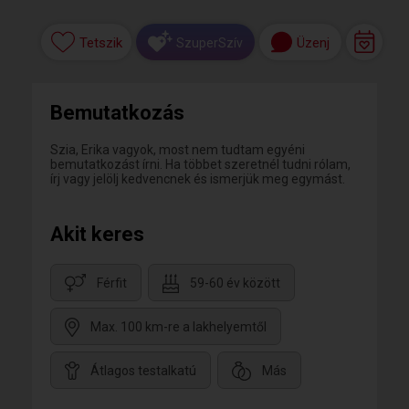
Tetszik
Üzenj
SzuperSzív
Bemutatkozás
Szia, Erika vagyok, most nem tudtam egyéni
bemutatkozást írni. Ha többet szeretnél tudni rólam,
írj vagy jelölj kedvencnek és ismerjük meg egymást.
Akit keres
Férfit
59-60 év között
Max. 100 km-re a lakhelyemtől
Átlagos testalkatú
Más