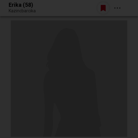
Erika (58)
Belépés
Kazincbarcika
Egy jó randiból bármi lehet.