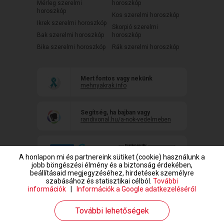
Mérleg szerelmi
horoszkóp
horoszkóp
Kos szerelmi horoszkóp
Ikrek szerelmi horoszkóp
Skorpió szerelmi
Bak szerelmi horoszkóp
horoszkóp
Bika szerelmi horoszkóp
Rák szerelmi horoszkóp
Mert fontos vagy nekünk
mehnyakrak.info
Segítség, ha bajban vagy
randivonal.hu/a-nok-vedelmeben
A honlapon mi és partnereink sütiket (cookie) használunk a
jobb böngészési élmény és a biztonság érdekében,
beállításaid megjegyzéséhez, hirdetések személyre
szabásához és statisztikai célból.
További
információk
|
Információk a Google adatkezeléséről
www.randivonal.hu © Copyright 1999-2026 Dating Central Europe Zrt.
További lehetőségek