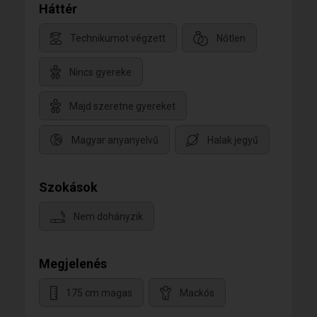
Háttér
Technikumot végzett
Nőtlen
Nincs gyereke
Majd szeretne gyereket
Magyar anyanyelvű
Halak jegyű
Szokások
Nem dohányzik
Megjelenés
175 cm magas
Mackós