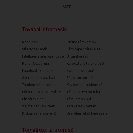
ÁSZF
További információ
Randiblog
Online társkereső
Sikertörténetek
Fényképes társkereső
Intelligens ajánlórendszer
Új társkereső
Randi Akadémia
Keresztény társkereső
Facebook oldalunk
Fiatal társkereső
Szerelmi horoszkóp
30as társkereső
Társkeresés mobilon
Középkorú társkereső
Párkeresők most online
Társkeresés 50 felett
Elit társkereső
Társkereső nők
Válófélben lévőknek
Társkereső férfiak
Diplomás társkereső
Szerelem első keresésre
Tematikus társkereső