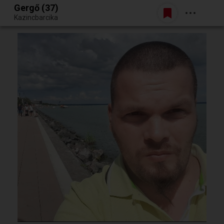
Gergő (37)
Belépés
Kazincbarcika
Egy jó randiból bármi lehet.