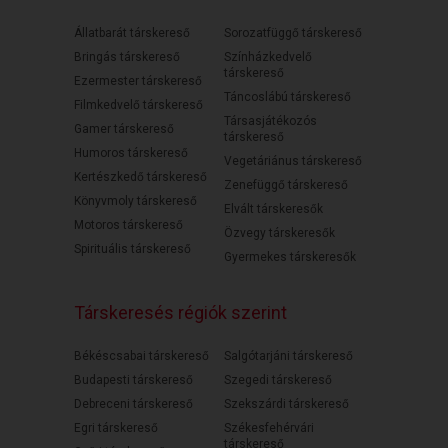
Állatbarát társkereső
Sorozatfüggő társkereső
Bringás társkereső
Színházkedvelő
társkereső
Ezermester társkereső
Táncoslábú társkereső
Filmkedvelő társkereső
Társasjátékozós
Gamer társkereső
társkereső
Humoros társkereső
Vegetáriánus társkereső
Kertészkedő társkereső
Zenefüggő társkereső
Könyvmoly társkereső
Elvált társkeresők
Motoros társkereső
Özvegy társkeresők
Spirituális társkereső
Gyermekes társkeresők
Társkeresés régiók szerint
Békéscsabai társkereső
Salgótarjáni társkereső
Budapesti társkereső
Szegedi társkereső
Debreceni társkereső
Szekszárdi társkereső
Egri társkereső
Székesfehérvári
társkereső