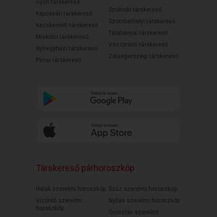
Győri társkereső
Szolnoki társkereső
Kaposvári társkereső
Szombathelyi társkereső
Kecskeméti társkereső
Tatabányai társkereső
Miskolci társkereső
Veszprémi társkereső
Nyíregyházi társkereső
Zalaegerszegi társkereső
Pécsi társkereső
Társkereső párhoroszkóp
Halak szerelmi horoszkóp
Szűz szerelmi horoszkóp
Vízöntő szerelmi
Nyilas szerelmi horoszkóp
horoszkóp
Oroszlán szerelmi