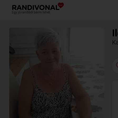
Egy jó randiból bármi lehet.
I
K