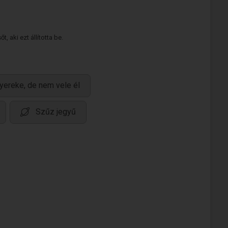
 aki ezt állította be.
yereke, de nem vele él
Szűz jegyű