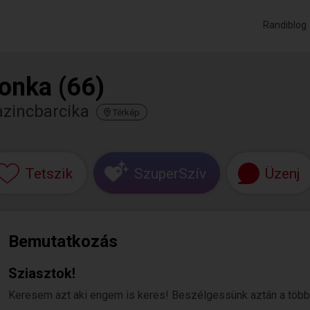
Randiblog
lonka (66)
azincbarcika
Térkép
Tetszik
SzuperSzív
Üzenj
Bemutatkozás
Sziasztok!
Keresem azt aki engem is keres! Beszélgessünk aztán a többi