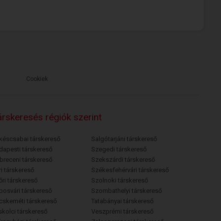
Cookiek
rskeresés régiók szerint
késcsabai társkereső
Salgótarjáni társkereső
dapesti társkereső
Szegedi társkereső
breceni társkereső
Szekszárdi társkereső
i társkereső
Székesfehérvári társkereső
őri társkereső
Szolnoki társkereső
posvári társkereső
Szombathelyi társkereső
cskeméti társkereső
Tatabányai társkereső
skolci társkereső
Veszprémi társkereső