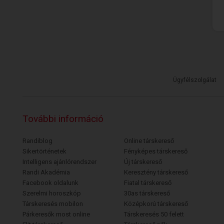
Ügyfélszolgálat
További információ
Randiblog
Online társkereső
Sikertörténetek
Fényképes társkereső
Intelligens ajánlórendszer
Új társkereső
Randi Akadémia
Keresztény társkereső
Facebook oldalunk
Fiatal társkereső
Szerelmi horoszkóp
30as társkereső
Társkeresés mobilon
Középkorú társkereső
Párkeresők most online
Társkeresés 50 felett