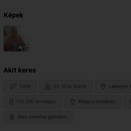
Képek
11
Akit keres
Férfit
55-70 év között
Lakhelye:
170-200 cm magas
Átlagos testalkatú
Nem szeretne gyereket