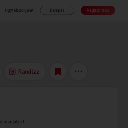
Ügyfélszolgálat
Belépés
Regisztráció
Randizz
t meglátjuk!