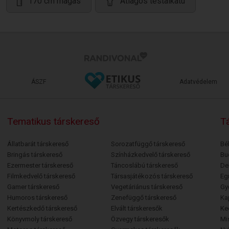
170 cm magas
Átlagos testalkatú
ÁSZF
Adatvédelem
Tematikus társkereső
Tá
Állatbarát társkereső
Sorozatfüggő társkereső
Bé
Bringás társkereső
Színházkedvelő társkereső
Bu
Ezermester társkereső
Táncoslábú társkereső
De
Filmkedvelő társkereső
Társasjátékozós társkereső
Egr
Gamer társkereső
Vegetáriánus társkereső
Gy
Humoros társkereső
Zenefüggő társkereső
Ka
Kertészkedő társkereső
Elvált társkeresők
Ke
Könyvmoly társkereső
Özvegy társkeresők
Mi