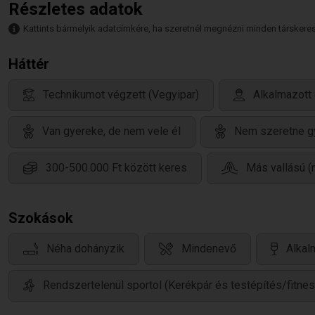
Részletes adatok
Kattints bármelyik adatcímkére, ha szeretnél megnézni minden társkeresőt,
Háttér
Technikumot végzett (Vegyipar)
Alkalmazott 
Van gyereke, de nem vele él
Nem szeretne g
300-500.000 Ft között keres
Más vallású (
Szokások
Néha dohányzik
Mindenevő
Alkal
Rendszertelenül sportol (Kerékpár és testépítés/fitnes