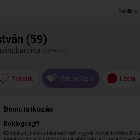
Randiblog
stván (59)
azincbarcika
Térkép
Tetszik
SzuperSzív
Üzenj
Bemutatkozás
Boldogság!!!
Középkorú, fiatalos kinézetű férfi vagyok.Korban hozzám illő
esetén komolyabb kapcsolat céljából. Nem vagyok előfizető, ezé