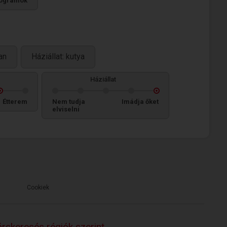
ogramok
an
Háziállat: kutya
Háziállat
Étterem
Nem tudja
Imádja őket
elviselni
Cookiek
rskeresés régiók szerint