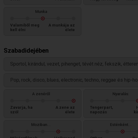
Munka
Valamiből meg
A munkája az
kell élni
élete
Szabadidejében
Sportol, kirándul, vezet, pihenget, tévét néz, fekszik, étter
Pop, rock, disco, blues, electronic, techno, reggae és hip-ho
A zenéről
Nyaralás:
Zavarja, ha
A zene az
Tengerpart,
szól
élete
napozás
ki
Moziban...
Esténként...