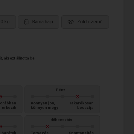
80 kg
Barna hajú
Zöld szemű
 aki ezt állította be.
Pénz
orábban
Könnyen jön,
Takarékosan
érkezik
könnyen megy
beosztja
Időbeosztás
i barátok
Tervezés
Spontaneitás