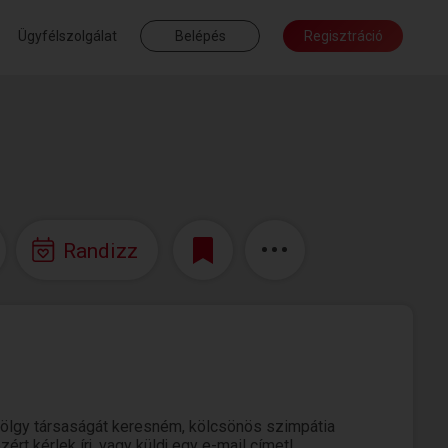
Ügyfélszolgálat
Belépés
Regisztráció
Randizz
 hölgy társaságát keresném, kölcsönös szimpátia
rt kérlek írj, vagy küldj egy e-mail címet!