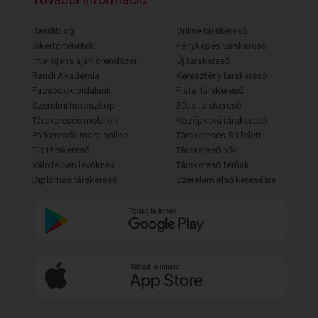
Randiblog
Online társkereső
Sikertörténetek
Fényképes társkereső
Intelligens ajánlórendszer
Új társkereső
Randi Akadémia
Keresztény társkereső
Facebook oldalunk
Fiatal társkereső
Szerelmi horoszkóp
30as társkereső
Társkeresés mobilon
Középkorú társkereső
Párkeresők most online
Társkeresés 50 felett
Elit társkereső
Társkereső nők
Válófélben lévőknek
Társkereső férfiak
Diplomás társkereső
Szerelem első keresésre