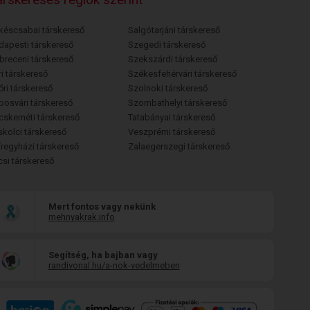
késcsabai társkereső
Salgótarjáni társkereső
dapesti társkereső
Szegedi társkereső
breceni társkereső
Szekszárdi társkereső
i társkereső
Székesfehérvári társkereső
őri társkereső
Szolnoki társkereső
posvári társkereső
Szombathelyi társkereső
cskeméti társkereső
Tatabányai társkereső
skolci társkereső
Veszprémi társkereső
íregyházi társkereső
Zalaegerszegi társkereső
csi társkereső
Mert fontos vagy nekünk
mehnyakrak.info
Segítség, ha bajban vagy
randivonal.hu/a-nok-vedelmeben