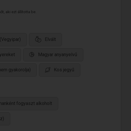
 aki ezt állította be.
(Vegyipar)
Elvált
yereket
Magyar anyanyelvű
nem gyakorolja)
Kos jegyű
manként fogyaszt alkoholt
z)