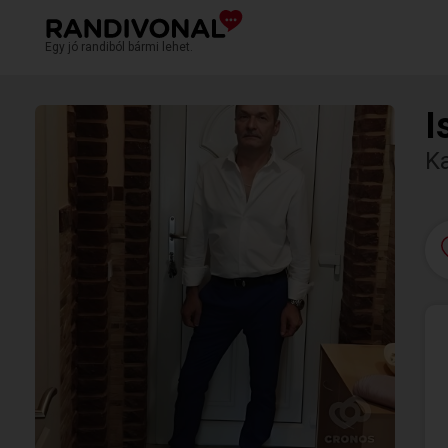
Egy jó randiból bármi lehet.
I
K