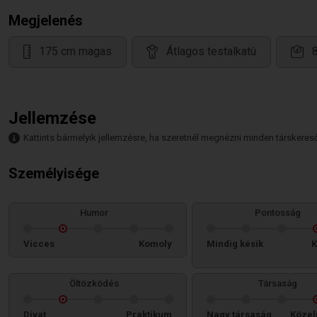
Megjelenés
175 cm magas
Átlagos testalkatú
Jellemzése
Kattints bármelyik jellemzésre, ha szeretnél megnézni minden társkeresőt,
Személyisége
Humor
Pontosság
Vicces
Komoly
Mindig késik
K
Öltözködés
Társaság
Divat
Praktikum
Nagy társaság
Közel