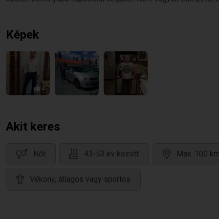
Képek
2
Akit keres
Nőt
43-53 év között
Max. 100 km
Vékony, átlagos vagy sportos