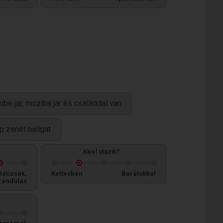
embe jár, moziba jár és családdal van
p zenét hallgat
Kivel utazik?
Hátizsák,
Kettesben
Barátokkal
rándulás