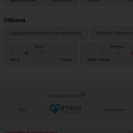
Művészfilmek
Hollywood
Otthon
Pr
Otthona
Legszívesebben külvárosban élne
Modern otthona v
Rend
Konyha
Rend
Káosz
Sütés-főzés
ÁSZF
Adatvédelem
Tematikus társkereső
Tá