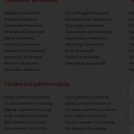
Állatbarát társkereső
Sorozatfüggő társkereső
Bé
Bringás társkereső
Színházkedvelő társkereső
Bu
Ezermester társkereső
Táncoslábú társkereső
De
Filmkedvelő társkereső
Társasjátékozós társkereső
Egr
Gamer társkereső
Vegetáriánus társkereső
Gy
Humoros társkereső
Zenefüggő társkereső
Ka
Kertészkedő társkereső
Elvált társkeresők
Ke
Könyvmoly társkereső
Özvegy társkeresők
Mi
Motoros társkereső
Gyermekes társkeresők
Ny
Spirituális társkereső
Pé
Társkereső párhoroszkóp
Halak szerelmi horoszkóp
Szűz szerelmi horoszkóp
Vízöntő szerelmi horoszkóp
Nyilas szerelmi horoszkóp
Mérleg szerelmi horoszkóp
Oroszlán szerelmi horoszkóp
Ikrek szerelmi horoszkóp
Kos szerelmi horoszkóp
Bak szerelmi horoszkóp
Skorpió szerelmi horoszkóp
Bika szerelmi horoszkóp
Rák szerelmi horoszkóp