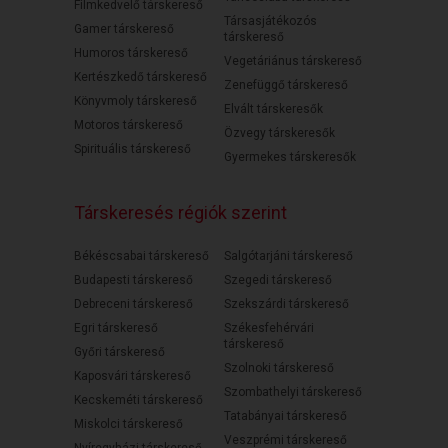
Filmkedvelő társkereső
Társasjátékozós
Gamer társkereső
társkereső
Humoros társkereső
Vegetáriánus társkereső
Kertészkedő társkereső
Zenefüggő társkereső
Könyvmoly társkereső
Elvált társkeresők
Motoros társkereső
Özvegy társkeresők
Spirituális társkereső
Gyermekes társkeresők
Társkeresés régiók szerint
Békéscsabai társkereső
Salgótarjáni társkereső
Budapesti társkereső
Szegedi társkereső
Debreceni társkereső
Szekszárdi társkereső
Egri társkereső
Székesfehérvári
társkereső
Győri társkereső
Szolnoki társkereső
Kaposvári társkereső
Szombathelyi társkereső
Kecskeméti társkereső
Tatabányai társkereső
Miskolci társkereső
Veszprémi társkereső