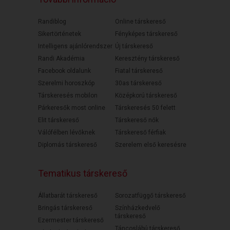
Randiblog
Online társkereső
Sikertörténetek
Fényképes társkereső
Intelligens ajánlórendszer
Új társkereső
Randi Akadémia
Keresztény társkereső
Facebook oldalunk
Fiatal társkereső
Szerelmi horoszkóp
30as társkereső
Társkeresés mobilon
Középkorú társkereső
Párkeresők most online
Társkeresés 50 felett
Elit társkereső
Társkereső nők
Válófélben lévőknek
Társkereső férfiak
Diplomás társkereső
Szerelem első keresésre
Tematikus társkereső
Állatbarát társkereső
Sorozatfüggő társkereső
Bringás társkereső
Színházkedvelő
társkereső
Ezermester társkereső
Táncoslábú társkereső