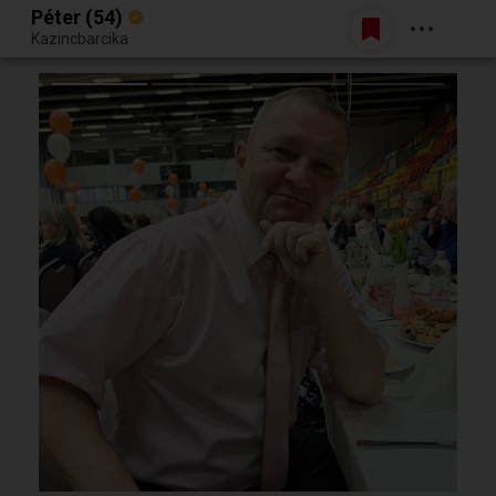
Péter (54)
Belépés
Kazincbarcika
Egy jó randiból bármi lehet.