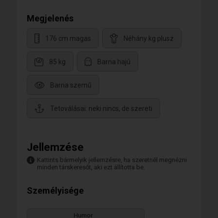
Megjelenés
176 cm magas
Néhány kg plusz
85 kg
Barna hajú
Barna szemű
Tetoválásai: neki nincs, de szereti
Jellemzése
Kattints bármelyik jellemzésre, ha szeretnél megnézni
minden társkeresőt, aki ezt állította be.
Személyisége
Humor