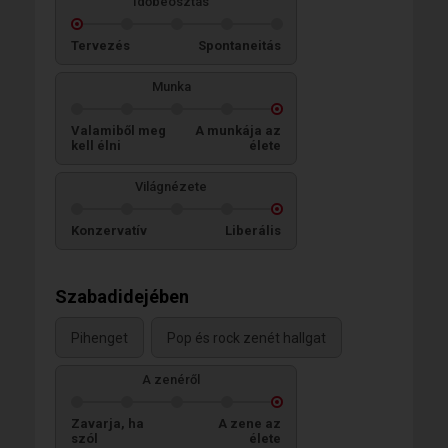
Időbeosztás
Tervezés
Spontaneitás
Munka
Valamiből meg
A munkája az
kell élni
élete
Világnézete
Konzervatív
Liberális
Szabadidejében
Pihenget
Pop és rock zenét hallgat
A zenéről
Zavarja, ha
A zene az
szól
élete