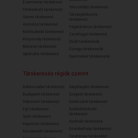
Ezermester társkereső
Táncoslábú társkereső
Filmkedvelő társkereső
Társasjátékozós
Gamer társkereső
társkereső
Humoros társkereső
Vegetáriánus társkereső
Kertészkedő társkereső
Zenefüggő társkereső
Könyvmoly társkereső
Elvált társkeresők
Motoros társkereső
Özvegy társkeresők
Spirituális társkereső
Gyermekes társkeresők
Társkeresés régiók szerint
Békéscsabai társkereső
Salgótarjáni társkereső
Budapesti társkereső
Szegedi társkereső
Debreceni társkereső
Szekszárdi társkereső
Egri társkereső
Székesfehérvári
társkereső
Győri társkereső
Szolnoki társkereső
Kaposvári társkereső
Szombathelyi társkereső
Kecskeméti társkereső
Tatabányai társkereső