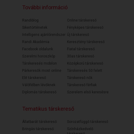
További információ
Randiblog
Online társkereső
Sikertörténetek
Fényképes társkereső
Intelligens ajánlórendszer
Új társkereső
Randi Akadémia
Keresztény társkereső
Facebook oldalunk
Fiatal társkereső
Szerelmi horoszkóp
30as társkereső
Társkeresés mobilon
Középkorú társkereső
Párkeresők most online
Társkeresés 50 felett
Elit társkereső
Társkereső nők
Válófélben lévőknek
Társkereső férfiak
Diplomás társkereső
Szerelem első keresésre
Tematikus társkereső
Állatbarát társkereső
Sorozatfüggő társkereső
Bringás társkereső
Színházkedvelő
társkereső