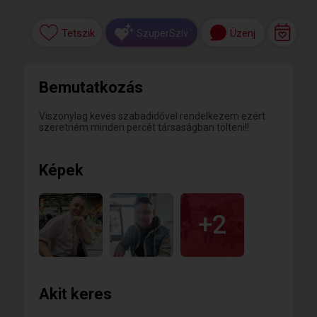
Tetszik
Üzenj
SzuperSzív
Bemutatkozás
Viszonylag kevés szabadidővel rendelkezem ezért
szeretném minden percét társaságban tölteni!!
Képek
+2
Akit keres