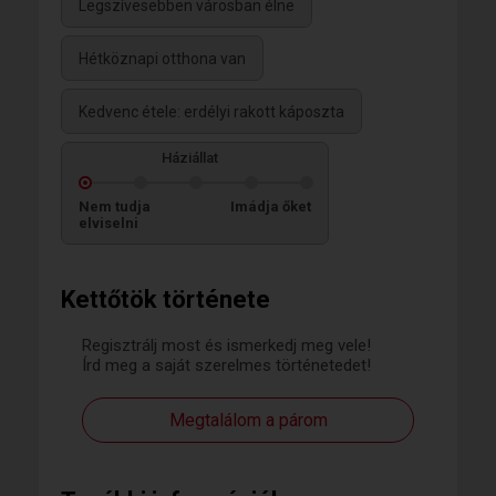
Legszívesebben városban élne
Hétköznapi otthona van
Kedvenc étele: erdélyi rakott káposzta
Háziállat
Nem tudja
Imádja őket
elviselni
Kettőtök története
Regisztrálj most és ismerkedj meg vele!
Írd meg a saját szerelmes történetedet!
Megtalálom a párom