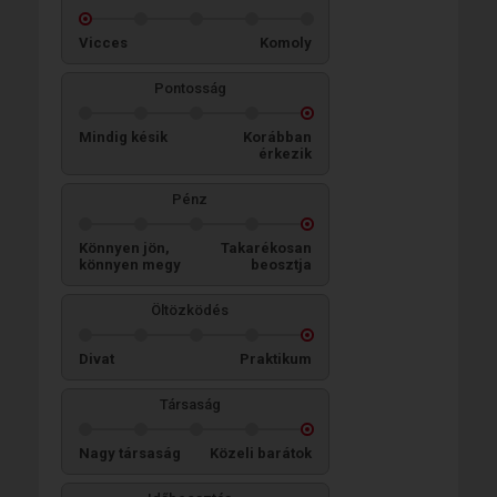
Vicces
Komoly
Pontosság
Mindig késik
Korábban
érkezik
Pénz
Könnyen jön,
Takarékosan
könnyen megy
beosztja
Öltözködés
Divat
Praktikum
Társaság
Nagy társaság
Közeli barátok