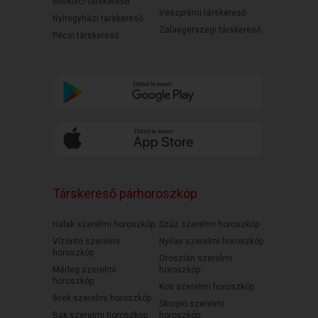
Miskolci társkereső
Veszprémi társkereső
Nyíregyházi társkereső
Zalaegerszegi társkereső
Pécsi társkereső
Társkereső párhoroszkóp
Halak szerelmi horoszkóp
Szűz szerelmi horoszkóp
Vízöntő szerelmi
Nyilas szerelmi horoszkóp
horoszkóp
Oroszlán szerelmi
Mérleg szerelmi
horoszkóp
horoszkóp
Kos szerelmi horoszkóp
Ikrek szerelmi horoszkóp
Skorpió szerelmi
Bak szerelmi horoszkóp
horoszkóp