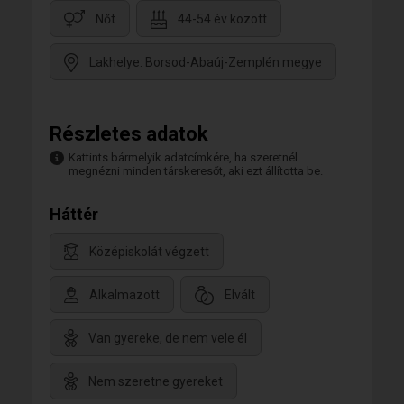
Nőt
44-54 év között
Lakhelye: Borsod-Abaúj-Zemplén megye
Részletes adatok
Kattints bármelyik adatcímkére, ha szeretnél
megnézni minden társkeresőt, aki ezt állította be.
Háttér
Középiskolát végzett
Alkalmazott
Elvált
Van gyereke, de nem vele él
Nem szeretne gyereket