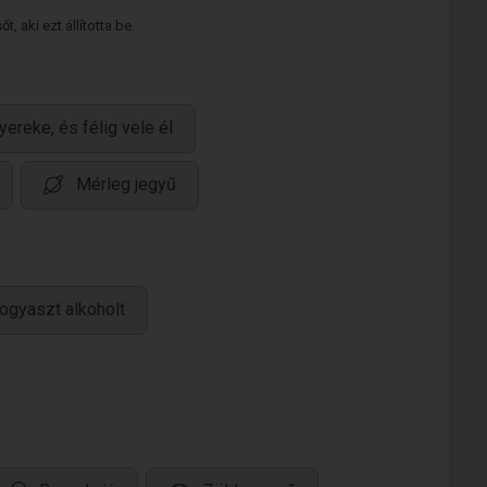
 aki ezt állította be.
yereke, és félig vele él
Mérleg jegyű
ogyaszt alkoholt