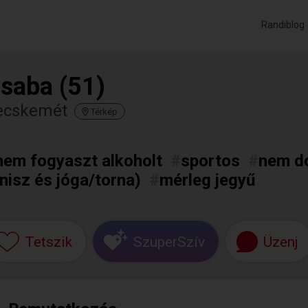
Randiblog
saba (51)
ecskemét
Térkép
nem fogyaszt alkoholt
#
sportos
#
nem d
nisz és jóga/torna)
#
mérleg jegyű
Tetszik
SzuperSzív
Üzenj