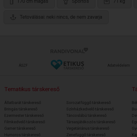
170 cm magas
Sportos
71 kg
Tetoválásai: neki nincs, de nem zavarja
ÁSZF
Adatvédelem
Tematikus társkereső
Tá
Állatbarát társkereső
Sorozatfüggő társkereső
Bé
Bringás társkereső
Színházkedvelő társkereső
Bu
Ezermester társkereső
Táncoslábú társkereső
De
Filmkedvelő társkereső
Társasjátékozós társkereső
Egr
Gamer társkereső
Vegetáriánus társkereső
Gy
Humoros társkereső
Zenefüggő társkereső
Ka