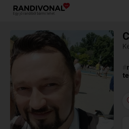
Egy jó randiból bármi lehet.
C
K
#
te