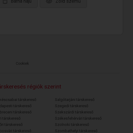
Barna hajú
Zöld szemű
Cookiek
rskeresés régiók szerint
késcsabai társkereső
Salgótarjáni társkereső
dapesti társkereső
Szegedi társkereső
breceni társkereső
Szekszárdi társkereső
i társkereső
Székesfehérvári társkereső
őri társkereső
Szolnoki társkereső
posvári társkereső
Szombathelyi társkereső