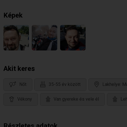
Képek
Akit keres
Nőt
35-55 év között
Lakhelye: M
Vékony
Van gyereke és vele él
Leh
Részletes adatok