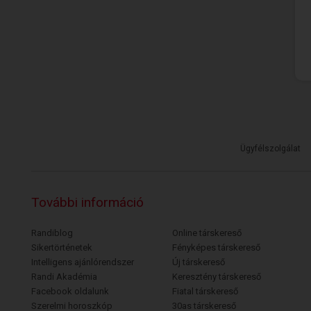
Ügyfélszolgálat
További információ
Randiblog
Online társkereső
Sikertörténetek
Fényképes társkereső
Intelligens ajánlórendszer
Új társkereső
Randi Akadémia
Keresztény társkereső
Facebook oldalunk
Fiatal társkereső
Szerelmi horoszkóp
30as társkereső