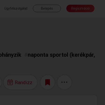
Ügyfélszolgálat
Belépés
Regisztráció
ohányzik
#
naponta sportol (kerékpár,
Randizz