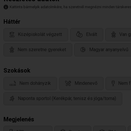
Kattints bármelyik adatcímkére, ha szeretnél megnézni minden társkeresőt,
Háttér
Középiskolát végzett
Elvált
Van g
Nem szeretne gyereket
Magyar anyanyelvű
Szokások
Nem dohányzik
Mindenevő
Nem f
Naponta sportol (Kerékpár, tenisz és jóga/torna)
Megjelenés