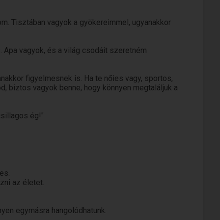
yom. Tisztában vagyok a gyökereimmel, ugyanakkor
 Apa vagyok, és a világ csodáit szeretném
anakkor figyelmesnek is. Ha te nőies vagy, sportos,
od, biztos vagyok benne, hogy könnyen megtaláljuk a
sillagos ég!"
es.
ni az életet.
nnyen egymásra hangolódhatunk.