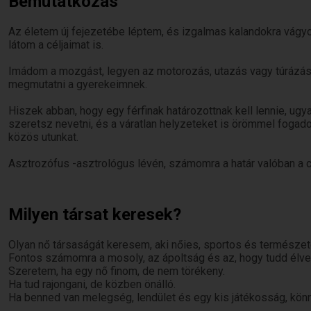
Bemutatkozás
Az életem új fejezetébe léptem, és izgalmas kalandokra vág
látom a céljaimat is.
Imádom a mozgást, legyen az motorozás, utazás vagy túrázás.
megmutatni a gyerekeimnek.
Hiszek abban, hogy egy férfinak határozottnak kell lennie, ugy
szeretsz nevetni, és a váratlan helyzeteket is örömmel fogad
közös utunkat.
Asztrozófus -asztrológus lévén, számomra a határ valóban a c
Milyen társat keresek?
Olyan nő társaságát keresem, aki nőies, sportos és természet
Fontos számomra a mosoly, az ápoltság és az, hogy tudd élvez
Szeretem, ha egy nő finom, de nem törékeny.
Ha tud rajongani, de közben önálló.
Ha benned van melegség, lendület és egy kis játékosság, kö