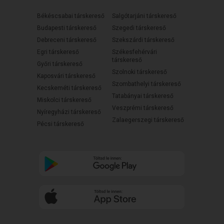
Békéscsabai társkereső
Salgótarjáni társkereső
Budapesti társkereső
Szegedi társkereső
Debreceni társkereső
Szekszárdi társkereső
Egri társkereső
Székesfehérvári
társkereső
Győri társkereső
Szolnoki társkereső
Kaposvári társkereső
Szombathelyi társkereső
Kecskeméti társkereső
Tatabányai társkereső
Miskolci társkereső
Veszprémi társkereső
Nyíregyházi társkereső
Zalaegerszegi társkereső
Pécsi társkereső