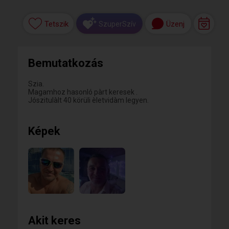
Tetszik
Üzenj
SzuperSzív
Bemutatkozás
Szia.
Magamhoz hasonló pàrt keresek .
Jószitulàlt 40 körüli èletvidàm legyen.
Képek
Akit keres