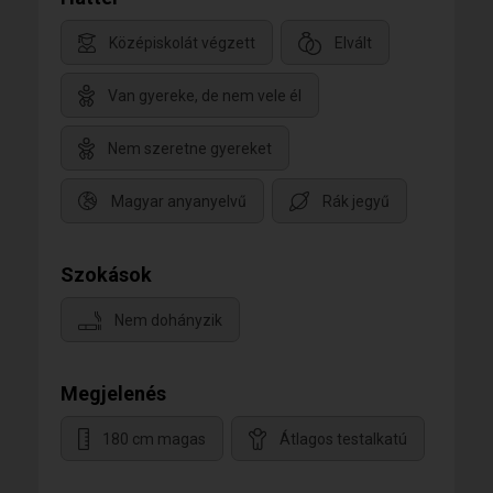
Középiskolát végzett
Elvált
Van gyereke, de nem vele él
Nem szeretne gyereket
Magyar anyanyelvű
Rák jegyű
Szokások
Nem dohányzik
Megjelenés
180 cm magas
Átlagos testalkatú