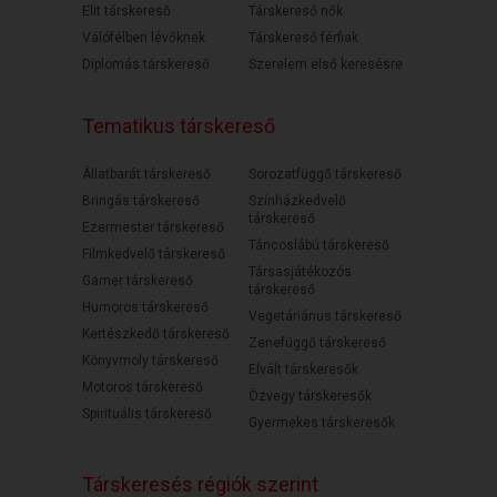
Elit társkereső
Társkereső nők
Válófélben lévőknek
Társkereső férfiak
Diplomás társkereső
Szerelem első keresésre
Tematikus társkereső
Állatbarát társkereső
Sorozatfüggő társkereső
Bringás társkereső
Színházkedvelő
társkereső
Ezermester társkereső
Táncoslábú társkereső
Filmkedvelő társkereső
Társasjátékozós
Gamer társkereső
társkereső
Humoros társkereső
Vegetáriánus társkereső
Kertészkedő társkereső
Zenefüggő társkereső
Könyvmoly társkereső
Elvált társkeresők
Motoros társkereső
Özvegy társkeresők
Spirituális társkereső
Gyermekes társkeresők
Társkeresés régiók szerint