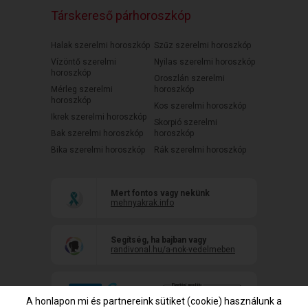
Társkereső párhoroszkóp
Halak szerelmi horoszkóp
Szűz szerelmi horoszkóp
Vízöntő szerelmi
Nyilas szerelmi horoszkóp
horoszkóp
Oroszlán szerelmi
Mérleg szerelmi
horoszkóp
horoszkóp
Kos szerelmi horoszkóp
Ikrek szerelmi horoszkóp
Skorpió szerelmi
Bak szerelmi horoszkóp
horoszkóp
Bika szerelmi horoszkóp
Rák szerelmi horoszkóp
Mert fontos vagy nekünk
mehnyakrak.info
Segítség, ha bajban vagy
randivonal.hu/a-nok-vedelmeben
A honlapon mi és partnereink sütiket (cookie) használunk a