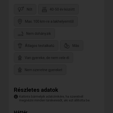
Nőt
40-50 év között
Max. 100 km-re a lakhelyemtől
Nem dohányzik
Átlagos testalkatú
Más
Van gyereke, de nem vele él
Nem szeretne gyereket
Részletes adatok
Kattints bármelyik adatcímkére, ha szeretnél
megnézni minden társkeresőt, aki ezt állította be.
Háttér