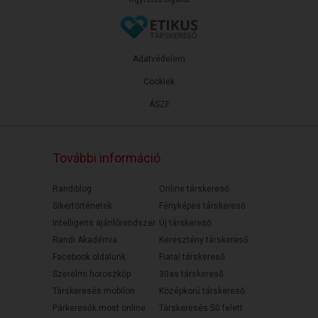
Adatvédelem
Cookiek
ÁSZF
További információ
Randiblog
Online társkereső
Sikertörténetek
Fényképes társkereső
Intelligens ajánlórendszer
Új társkereső
Randi Akadémia
Keresztény társkereső
Facebook oldalunk
Fiatal társkereső
Szerelmi horoszkóp
30as társkereső
Társkeresés mobilon
Középkorú társkereső
Párkeresők most online
Társkeresés 50 felett