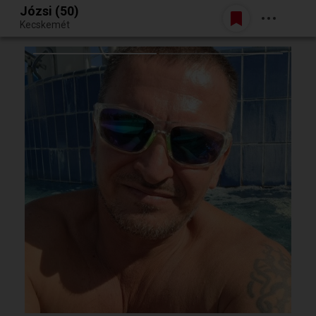
Józsi (50)
Belépés
Kecskemét
Egy jó randiból bármi lehet.