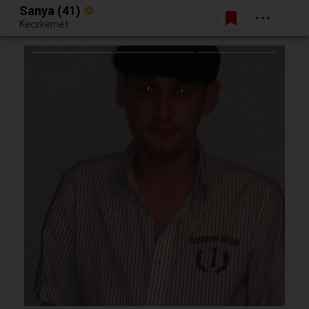
Sanya (41)
Belépés
Kecskemét
Egy jó randiból bármi lehet.