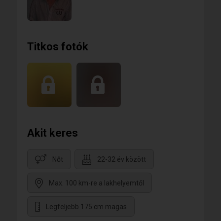
Titkos fotók
Akit keres
Nőt
22-32 év között
Max. 100 km-re a lakhelyemtől
Legfeljebb 175 cm magas