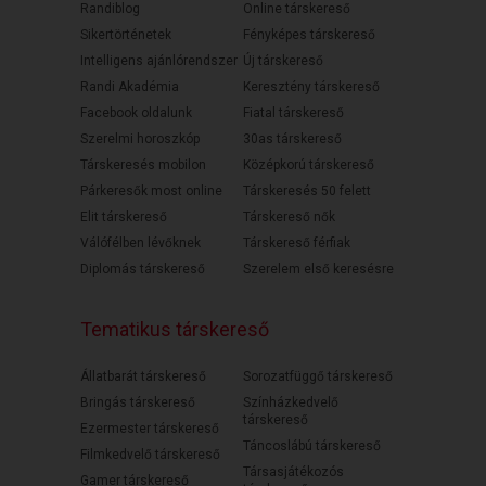
Randiblog
Online társkereső
Sikertörténetek
Fényképes társkereső
Intelligens ajánlórendszer
Új társkereső
Randi Akadémia
Keresztény társkereső
Facebook oldalunk
Fiatal társkereső
Szerelmi horoszkóp
30as társkereső
Társkeresés mobilon
Középkorú társkereső
Párkeresők most online
Társkeresés 50 felett
Elit társkereső
Társkereső nők
Válófélben lévőknek
Társkereső férfiak
Diplomás társkereső
Szerelem első keresésre
Tematikus társkereső
Állatbarát társkereső
Sorozatfüggő társkereső
Bringás társkereső
Színházkedvelő
társkereső
Ezermester társkereső
Táncoslábú társkereső
Filmkedvelő társkereső
Társasjátékozós
Gamer társkereső