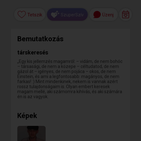
Tetszik
Üzenj
SzuperSzív
Bemutatkozás
társkeresés
„Egy kis jellemzés magamról: – vidám, de nem bohóc
– társasági, de nem a közepe – céltudatod, de nem
gázol át – igényes, de nem pojáca – okos, de nem
Einstein, és ami a legfontosabb: magányos, de nem
farkas! :) Mint mindenkinek, nekem is vannak azért
rossz tulajdonságaim is. Olyan embert keresek
magam mellé, aki számomra kihívás, és aki számára
én is az vagyok.
Képek