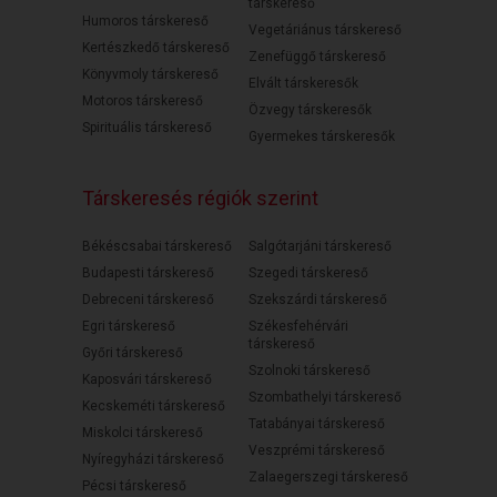
társkereső
Humoros társkereső
Vegetáriánus társkereső
Kertészkedő társkereső
Zenefüggő társkereső
Könyvmoly társkereső
Elvált társkeresők
Motoros társkereső
Özvegy társkeresők
Spirituális társkereső
Gyermekes társkeresők
Társkeresés régiók szerint
Békéscsabai társkereső
Salgótarjáni társkereső
Budapesti társkereső
Szegedi társkereső
Debreceni társkereső
Szekszárdi társkereső
Egri társkereső
Székesfehérvári
társkereső
Győri társkereső
Szolnoki társkereső
Kaposvári társkereső
Szombathelyi társkereső
Kecskeméti társkereső
Tatabányai társkereső
Miskolci társkereső
Veszprémi társkereső
Nyíregyházi társkereső
Zalaegerszegi társkereső
Pécsi társkereső