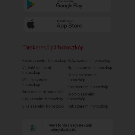
Társkereső párhoroszkóp
Halak szerelmi horoszkóp
Szűz szerelmi horoszkóp
Vízöntő szerelmi
Nyilas szerelmi horoszkóp
horoszkóp
Oroszlán szerelmi
Mérleg szerelmi
horoszkóp
horoszkóp
Kos szerelmi horoszkóp
Ikrek szerelmi horoszkóp
Skorpió szerelmi
Bak szerelmi horoszkóp
horoszkóp
Bika szerelmi horoszkóp
Rák szerelmi horoszkóp
Mert fontos vagy nekünk
mehnyakrak.info