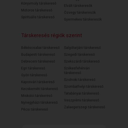
Könyvmoly társkereső
Elvált társkeresők
Motoros társkereső
Özvegy társkeresők
Spirituális társkereső
Gyermekes társkeresők
Társkeresés régiók szerint
Békéscsabai társkereső
Salgótarjáni társkereső
Budapesti társkereső
Szegedi társkereső
Debreceni társkereső
Szekszárdi társkereső
Egri társkereső
Székesfehérvári
társkereső
Győri társkereső
Szolnoki társkereső
Kaposvári társkereső
Szombathelyi társkereső
Kecskeméti társkereső
Tatabányai társkereső
Miskolci társkereső
Veszprémi társkereső
Nyíregyházi társkereső
Zalaegerszegi társkereső
Pécsi társkereső