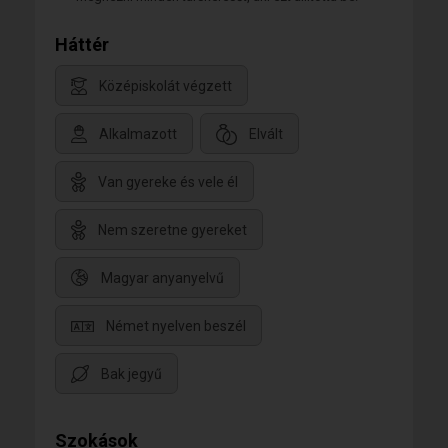
Háttér
Középiskolát végzett
Alkalmazott
Elvált
Van gyereke és vele él
Nem szeretne gyereket
Magyar anyanyelvű
Német nyelven beszél
Bak jegyű
Szokások