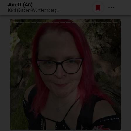
Anett (46)
Belépés
Kehl (Baden-Württemberg, Németország)
Egy jó randiból bármi lehet.