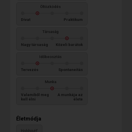
Öltözködés
Divat
Praktikum
Társaság
Nagy társaság
Közeli barátok
Időbeosztás
Tervezés
Spontaneitás
Munka
Valamiből meg
A munkája az
kell élni
élete
Életmódja
Hobbiséf