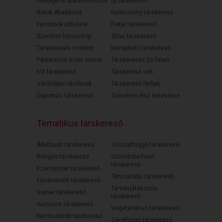
Intelligens ajánlórendszer
Új társkereső
Randi Akadémia
Keresztény társkereső
Facebook oldalunk
Fiatal társkereső
Szerelmi horoszkóp
30as társkereső
Társkeresés mobilon
Középkorú társkereső
Párkeresők most online
Társkeresés 50 felett
Elit társkereső
Társkereső nők
Válófélben lévőknek
Társkereső férfiak
Diplomás társkereső
Szerelem első keresésre
Tematikus társkereső
Állatbarát társkereső
Sorozatfüggő társkereső
Bringás társkereső
Színházkedvelő
társkereső
Ezermester társkereső
Táncoslábú társkereső
Filmkedvelő társkereső
Társasjátékozós
Gamer társkereső
társkereső
Humoros társkereső
Vegetáriánus társkereső
Kertészkedő társkereső
Zenefüggő társkereső