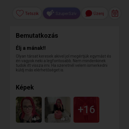
Tetszik
Üzenj
SzuperSzív
Bemutatkozás
Élj a mának!!
Olyan társat keresek akivel jol megértjük egymást és
én vagyok neki a legfontosabb. Nem mindenkinek
tudok itt vissza irni. Ha szeretnél velem ismerkedni
küldj más elérhetőséget is.
Képek
+16
3
3