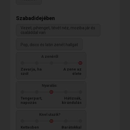
Szabadidejében
Vezet, pihenget, tévét néz, moziba jár és
családdal van
Pop, disco és latin zenét hallgat
A zenéről
Zavarja, ha
A zene az
szól
élete
Nyaralás:
Tengerpart,
Hátizsák,
napozás
kirándulás
Kivel utazik?
Kettesben
Barátokkal