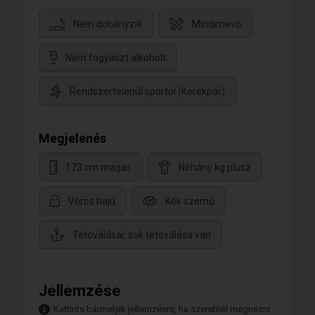
Nem dohányzik
Mindenevő
Nem fogyaszt alkoholt
Rendszertelenül sportol (Kerékpár)
Megjelenés
173 cm magas
Néhány kg plusz
Vörös hajú
Kék szemű
Tetoválásai: sok tetoválása van
Jellemzése
Kattints bármelyik jellemzésre, ha szeretnél megnézni