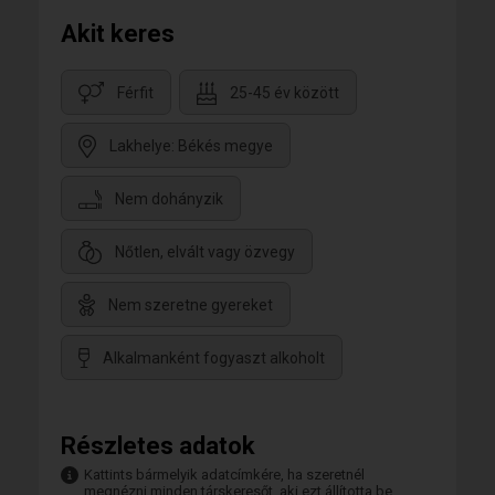
Akit keres
Férfit
25-45 év között
Lakhelye: Békés megye
Nem dohányzik
Nőtlen, elvált vagy özvegy
Nem szeretne gyereket
Alkalmanként fogyaszt alkoholt
Részletes adatok
Kattints bármelyik adatcímkére, ha szeretnél
megnézni minden társkeresőt, aki ezt állította be.