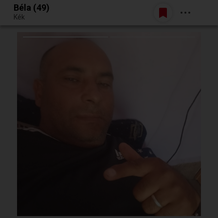
Béla (49)
Belépés
Kék
Egy jó randiból bármi lehet.