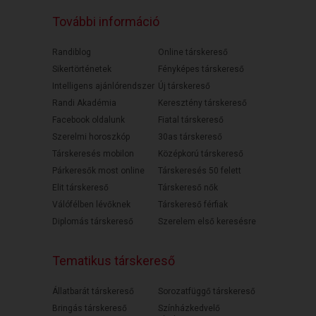
További információ
Randiblog
Online társkereső
Sikertörténetek
Fényképes társkereső
Intelligens ajánlórendszer
Új társkereső
Randi Akadémia
Keresztény társkereső
Facebook oldalunk
Fiatal társkereső
Szerelmi horoszkóp
30as társkereső
Társkeresés mobilon
Középkorú társkereső
Párkeresők most online
Társkeresés 50 felett
Elit társkereső
Társkereső nők
Válófélben lévőknek
Társkereső férfiak
Diplomás társkereső
Szerelem első keresésre
Tematikus társkereső
Állatbarát társkereső
Sorozatfüggő társkereső
Bringás társkereső
Színházkedvelő