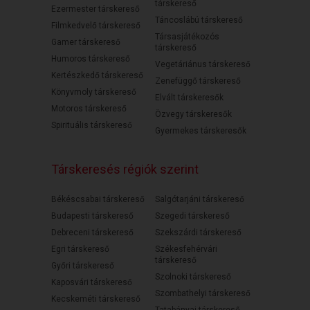
társkereső
Ezermester társkereső
Táncoslábú társkereső
Filmkedvelő társkereső
Társasjátékozós
Gamer társkereső
társkereső
Humoros társkereső
Vegetáriánus társkereső
Kertészkedő társkereső
Zenefüggő társkereső
Könyvmoly társkereső
Elvált társkeresők
Motoros társkereső
Özvegy társkeresők
Spirituális társkereső
Gyermekes társkeresők
Társkeresés régiók szerint
Békéscsabai társkereső
Salgótarjáni társkereső
Budapesti társkereső
Szegedi társkereső
Debreceni társkereső
Szekszárdi társkereső
Egri társkereső
Székesfehérvári
társkereső
Győri társkereső
Szolnoki társkereső
Kaposvári társkereső
Szombathelyi társkereső
Kecskeméti társkereső