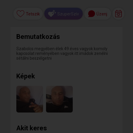
Tetszik
Üzenj
SzuperSzív
Bemutatkozás
Szabolcs megyében élek 49 éves vagyok komoly
kapcsolat reményében vagyok itt imádok zenélni
sétálni beszélgetni
Képek
Akit keres