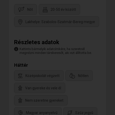
Nőt
20-50 év között
Lakhelye: Szabolcs-Szatmár-Bereg megye
Részletes adatok
Kattints bármelyik adatcímkére, ha szeretnél
megnézni minden társkeresőt, aki ezt állította be.
Háttér
Középiskolát végzett
Nőtlen
Van gyereke és vele él
Nem szeretne gyereket
Magyar anyanyelvű
Szűz jegyű