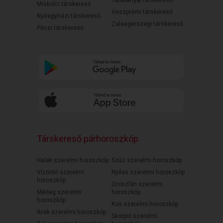
Tatabányai társkereső
Miskolci társkereső
Veszprémi társkereső
Nyíregyházi társkereső
Zalaegerszegi társkereső
Pécsi társkereső
Társkereső párhoroszkóp
Halak szerelmi horoszkóp
Szűz szerelmi horoszkóp
Vízöntő szerelmi
Nyilas szerelmi horoszkóp
horoszkóp
Oroszlán szerelmi
Mérleg szerelmi
horoszkóp
horoszkóp
Kos szerelmi horoszkóp
Ikrek szerelmi horoszkóp
Skorpió szerelmi