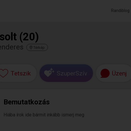
Randiblog
solt (20)
enderes
Térkép
Tetszik
SzuperSzív
Üzenj
Bemutatkozás
Hiába írok ide bármit inkább ismerj meg