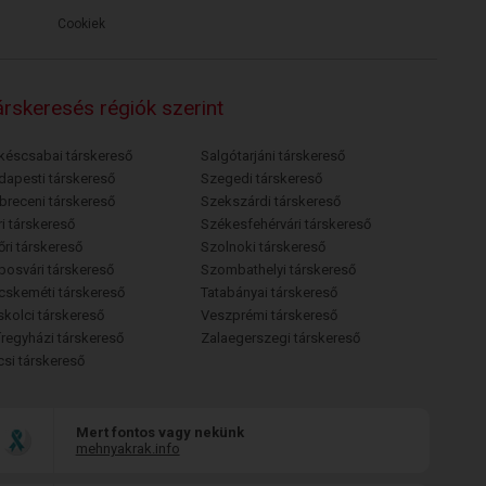
Cookiek
rskeresés régiók szerint
késcsabai társkereső
Salgótarjáni társkereső
dapesti társkereső
Szegedi társkereső
breceni társkereső
Szekszárdi társkereső
i társkereső
Székesfehérvári társkereső
őri társkereső
Szolnoki társkereső
posvári társkereső
Szombathelyi társkereső
cskeméti társkereső
Tatabányai társkereső
skolci társkereső
Veszprémi társkereső
íregyházi társkereső
Zalaegerszegi társkereső
csi társkereső
Mert fontos vagy nekünk
mehnyakrak.info