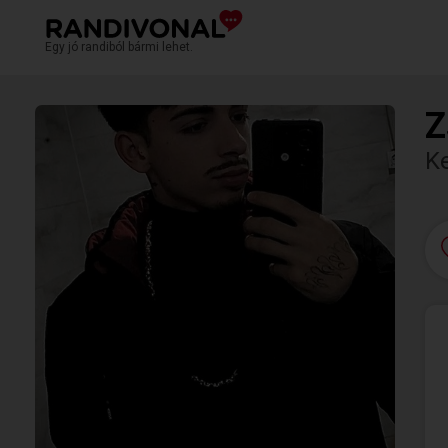
Egy jó randiból bármi lehet.
Z
K