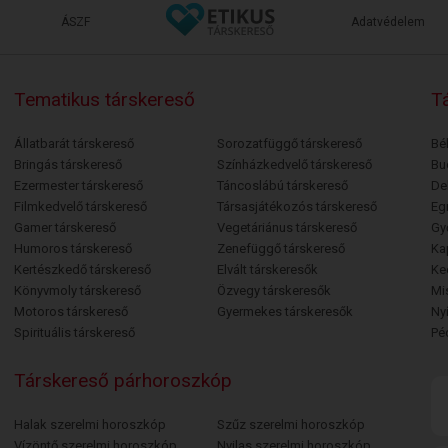
ÁSZF
Adatvédelem
Tematikus társkereső
Tá
Állatbarát társkereső
Sorozatfüggő társkereső
Bé
Bringás társkereső
Színházkedvelő társkereső
Bu
Ezermester társkereső
Táncoslábú társkereső
De
Filmkedvelő társkereső
Társasjátékozós társkereső
Egr
Gamer társkereső
Vegetáriánus társkereső
Gy
Humoros társkereső
Zenefüggő társkereső
Ka
Kertészkedő társkereső
Elvált társkeresők
Ke
Könyvmoly társkereső
Özvegy társkeresők
Mi
Motoros társkereső
Gyermekes társkeresők
Ny
Spirituális társkereső
Pé
Társkereső párhoroszkóp
Halak szerelmi horoszkóp
Szűz szerelmi horoszkóp
Vízöntő szerelmi horoszkóp
Nyilas szerelmi horoszkóp