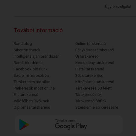
Ügyfélszolgálat
További információ
Randiblog
Online társkereső
Sikertörténetek
Fényképes társkereső
Intelligens ajánlórendszer
Új társkereső
Randi Akadémia
Keresztény társkereső
Facebook oldalunk
Fiatal társkereső
Szerelmi horoszkóp
30as társkereső
Társkeresés mobilon
Középkorú társkereső
Párkeresők most online
Társkeresés 50 felett
Elit társkereső
Társkereső nők
Válófélben lévőknek
Társkereső férfiak
Diplomás társkereső
Szerelem első keresésre