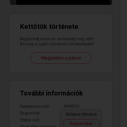
Kettőtök története
Regisztrálj most és ismerkedj meg vele!
Írd meg a saját szerelmes történetedet!
Megtalálom a párom
További információk
Randiazonosító:
4998053
Regisztrált:
Belépve láthatod
Online volt:
Regisztrálok
Olvasatlan üzenetei: