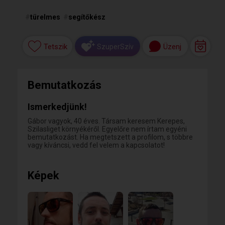
#
türelmes
#
segítőkész
Tetszik
Üzenj
SzuperSzív
Bemutatkozás
Ismerkedjünk!
Gábor vagyok, 40 éves. Társam keresem Kerepes,
Szilasliget környékéről. Egyelőre nem írtam egyéni
bemutatkozást. Ha megtetszett a profilom, s többre
vagy kíváncsi, vedd fel velem a kapcsolatot!
Képek