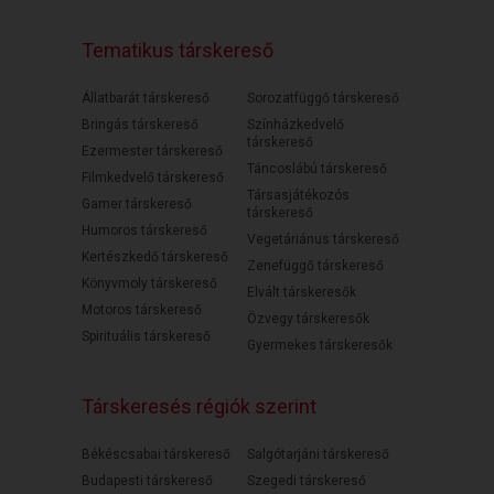
Tematikus társkereső
Állatbarát társkereső
Sorozatfüggő társkereső
Bringás társkereső
Színházkedvelő
társkereső
Ezermester társkereső
Táncoslábú társkereső
Filmkedvelő társkereső
Társasjátékozós
Gamer társkereső
társkereső
Humoros társkereső
Vegetáriánus társkereső
Kertészkedő társkereső
Zenefüggő társkereső
Könyvmoly társkereső
Elvált társkeresők
Motoros társkereső
Özvegy társkeresők
Spirituális társkereső
Gyermekes társkeresők
Társkeresés régiók szerint
Békéscsabai társkereső
Salgótarjáni társkereső
Budapesti társkereső
Szegedi társkereső