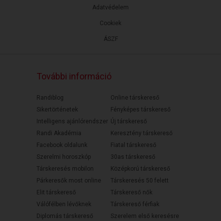
Adatvédelem
Cookiek
ÁSZF
További információ
Randiblog
Online társkereső
Sikertörténetek
Fényképes társkereső
Intelligens ajánlórendszer
Új társkereső
Randi Akadémia
Keresztény társkereső
Facebook oldalunk
Fiatal társkereső
Szerelmi horoszkóp
30as társkereső
Társkeresés mobilon
Középkorú társkereső
Párkeresők most online
Társkeresés 50 felett
Elit társkereső
Társkereső nők
Válófélben lévőknek
Társkereső férfiak
Diplomás társkereső
Szerelem első keresésre