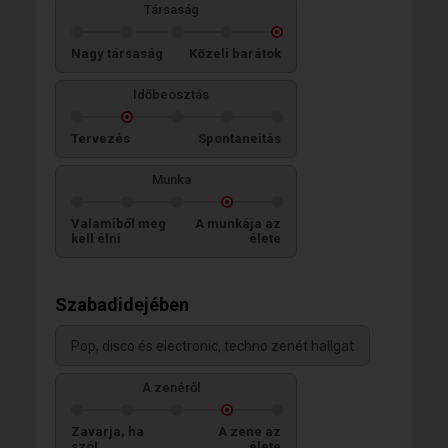
Társaság
Nagy társaság
Közeli barátok
Időbeosztás
Tervezés
Spontaneitás
Munka
Valamiből meg
A munkája az
kell élni
élete
Szabadidejében
Pop, disco és electronic, techno zenét hallgat
A zenéről
Zavarja, ha
A zene az
szól
élete