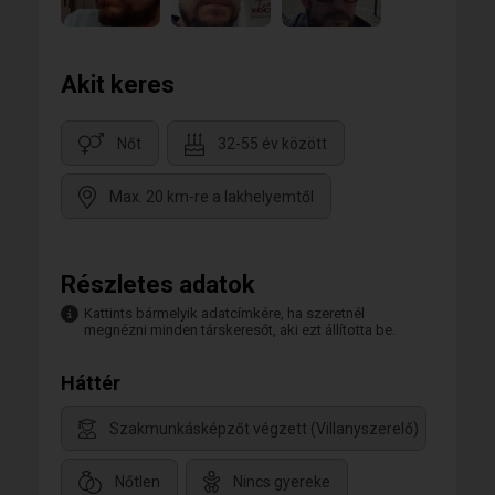
Akit keres
Nőt
32-55 év között
Max. 20 km-re a lakhelyemtől
Részletes adatok
Kattints bármelyik adatcímkére, ha szeretnél
megnézni minden társkeresőt, aki ezt állította be.
Háttér
Szakmunkásképzőt végzett (Villanyszerelő)
Nőtlen
Nincs gyereke