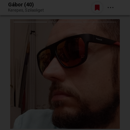
Gábor (40)
Belépés
Kerepes, Szilasliget
Egy jó randiból bármi lehet.