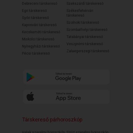
Debreceni társkereső
Szekszárdi társkereső
Egri társkereső
Székesfehérvári
társkereső
Győri társkereső
Szolnoki társkereső
Kaposvári társkereső
Szombathelyi társkereső
Kecskeméti társkereső
Tatabányai társkereső
Miskolci társkereső
Veszprémi társkereső
Nyíregyházi társkereső
Zalaegerszegi társkereső
Pécsi társkereső
Társkereső párhoroszkóp
Halak szerelmi horoszkóp
Szűz szerelmi horoszkóp