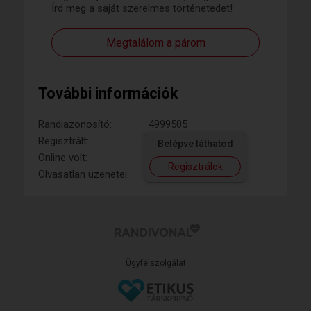
Írd meg a saját szerelmes történetedet!
Megtalálom a párom
További információk
Randiazonosító:
4999505
Regisztrált:
Belépve láthatod
Online volt:
Regisztrálok
Olvasatlan üzenetei:
Ügyfélszolgálat