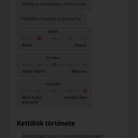
Meleg és barátságos otthona van
Háziállat: macska, kutya és hal
Rend
Rend
Káosz
Konyha
Sütés-főzés
Étterem
Háziállat
Nem tudja
Imádja őket
elviselni
Kettőtök története
Regisztrálj most és ismerkedj meg vele!