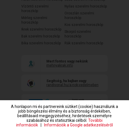
Vízöntő szerelmi
Nyilas szerelmi horoszkóp
horoszkóp
Oroszlán szerelmi
Mérleg szerelmi
horoszkóp
horoszkóp
Kos szerelmi horoszkóp
Ikrek szerelmi horoszkóp
Skorpió szerelmi
Bak szerelmi horoszkóp
horoszkóp
Bika szerelmi horoszkóp
Rák szerelmi horoszkóp
Mert fontos vagy nekünk
mehnyakrak.info
Segítség, ha bajban vagy
randivonal.hu/a-nok-vedelmeben
A honlapon mi és partnereink sütiket (cookie) használunk a
jobb böngészési élmény és a biztonság érdekében,
beállításaid megjegyzéséhez, hirdetések személyre
szabásához és statisztikai célból.
További
információk
|
Információk a Google adatkezeléséről