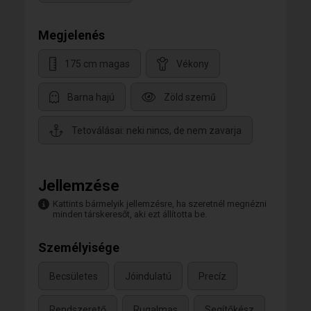
Megjelenés
175 cm magas
Vékony
Barna hajú
Zöld szemű
Tetoválásai: neki nincs, de nem zavarja
Jellemzése
Kattints bármelyik jellemzésre, ha szeretnél megnézni
minden társkeresőt, aki ezt állította be.
Személyisége
Becsületes
Jóindulatú
Precíz
Rendszerető
Rugalmas
Segítőkész