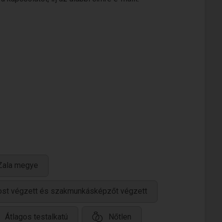
 Zala megye
ánost végzett és szakmunkásképzőt végzett
Átlagos testalkatú
Nőtlen