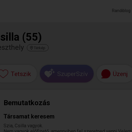
Randiblog
silla (55)
eszthely
Térkép
Tetszik
SzuperSzív
Üzenj
Bemutatkozás
Társamat keresem
Szia, Csilla vagyok.
Nem vagyok előfizető, amennyiben fel szeretned venni Velem a k