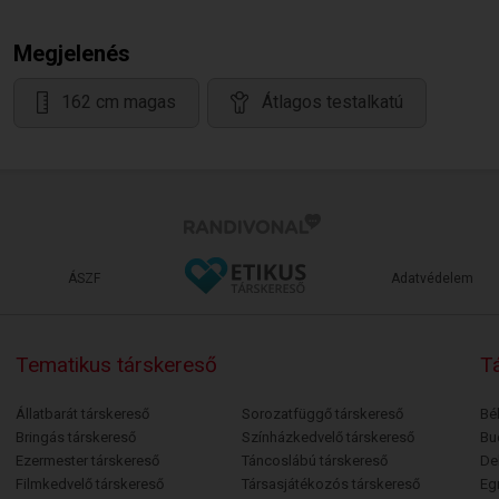
Megjelenés
162 cm magas
Átlagos testalkatú
ÁSZF
Adatvédelem
Tematikus társkereső
Tá
Állatbarát társkereső
Sorozatfüggő társkereső
Bé
Bringás társkereső
Színházkedvelő társkereső
Bu
Ezermester társkereső
Táncoslábú társkereső
De
Filmkedvelő társkereső
Társasjátékozós társkereső
Egr