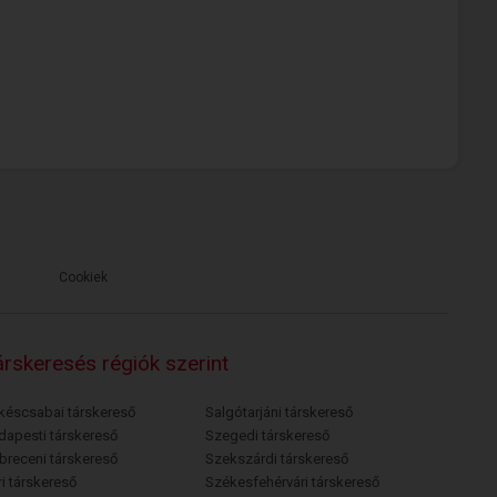
Cookiek
rskeresés régiók szerint
késcsabai társkereső
Salgótarjáni társkereső
dapesti társkereső
Szegedi társkereső
breceni társkereső
Szekszárdi társkereső
i társkereső
Székesfehérvári társkereső