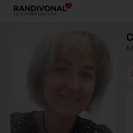
Egy jó randiból bármi lehet.
C
K