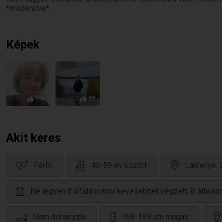
*moderálva*
Képek
99+
62
Akit keres
Férfit
45-59 év között
Lakhelye:
Ne legyen 8 általánosnál kevesebbet végzett, 8 által
Nem dohányzik
168-199 cm magas