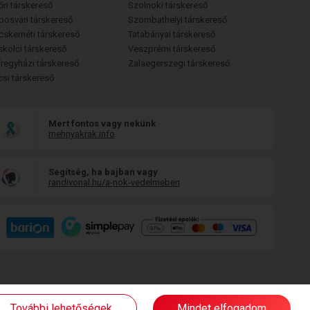
őri társkereső
Szolnoki társkereső
posvári társkereső
Szombathelyi társkereső
cskeméti társkereső
Tatabányai társkereső
skolci társkereső
Veszprémi társkereső
íregyházi társkereső
Zalaegerszegi társkereső
csi társkereső
Mert fontos vagy nekünk
mehnyakrak.info
Segítség, ha bajban vagy
randivonal.hu/a-nok-vedelmeben
További lehetőségek
Mindet elfogadom