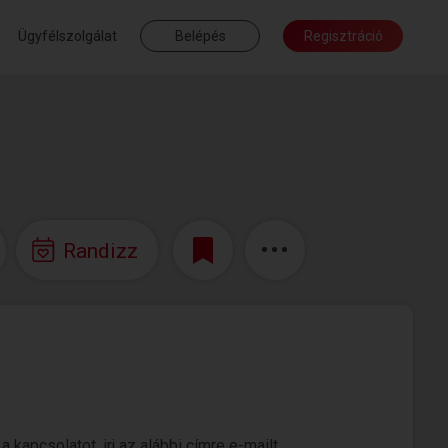
Ügyfélszolgálat
Belépés
Regisztráció
Randizz
apcsolatot, irj az alábbi címre e-mailt.