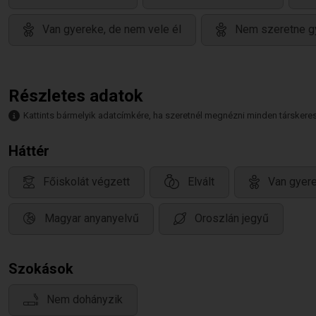
Van gyereke, de nem vele él
Nem szeretne g
Részletes adatok
Kattints bármelyik adatcímkére, ha szeretnél megnézni minden társkeresőt,
Háttér
Főiskolát végzett
Elvált
Van gyere
Magyar anyanyelvű
Oroszlán jegyű
Szokások
Nem dohányzik