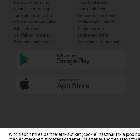
Facebook oldalunk
Fiatal társkereső
Szerelmi horoszkóp
30as társkereső
Társkeresés mobilon
Középkorú társkereső
Párkeresők most online
Társkeresés 50 felett
Elit társkereső
Társkereső nők
Válófélben lévőknek
Társkereső férfiak
Diplomás társkereső
Szerelem első keresésre
A honlapon mi és partnereink sütiket (cookie) használunk a jobb b
megjegyzéséhez, hirdetések személyre szabásához és statisztikai