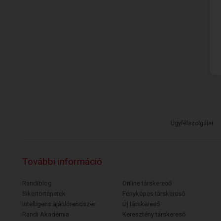
Ügyfélszolgálat
További információ
Randiblog
Online társkereső
Sikertörténetek
Fényképes társkereső
Intelligens ajánlórendszer
Új társkereső
Randi Akadémia
Keresztény társkereső