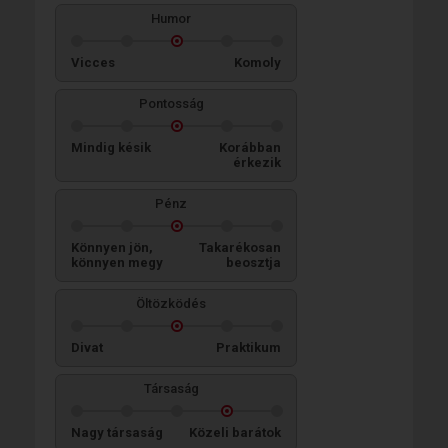
Humor
Vicces
Komoly
Pontosság
Mindig késik
Korábban
érkezik
Pénz
Könnyen jön,
Takarékosan
könnyen megy
beosztja
Öltözködés
Divat
Praktikum
Társaság
Nagy társaság
Közeli barátok