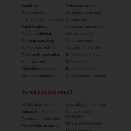
Randiblog
Online társkereső
Sikertörténetek
Fényképes társkereső
Intelligens ajánlórendszer
Új társkereső
Randi Akadémia
Keresztény társkereső
Facebook oldalunk
Fiatal társkereső
Szerelmi horoszkóp
30as társkereső
Társkeresés mobilon
Középkorú társkereső
Párkeresők most online
Társkeresés 50 felett
Elit társkereső
Társkereső nők
Válófélben lévőknek
Társkereső férfiak
Diplomás társkereső
Szerelem első keresésre
Tematikus társkereső
Állatbarát társkereső
Sorozatfüggő társkereső
Bringás társkereső
Színházkedvelő
társkereső
Ezermester társkereső
Táncoslábú társkereső
Filmkedvelő társkereső
Társasjátékozós