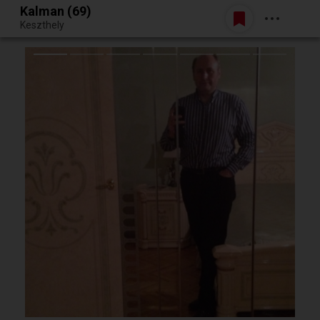
Kalman (69)
Belépés
Keszthely
Egy jó randiból bármi lehet.