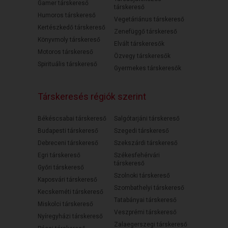
Gamer társkereső
társkereső
Humoros társkereső
Vegetáriánus társkereső
Kertészkedő társkereső
Zenefüggő társkereső
Könyvmoly társkereső
Elvált társkeresők
Motoros társkereső
Özvegy társkeresők
Spirituális társkereső
Gyermekes társkeresők
Társkeresés régiók szerint
Békéscsabai társkereső
Salgótarjáni társkereső
Budapesti társkereső
Szegedi társkereső
Debreceni társkereső
Szekszárdi társkereső
Egri társkereső
Székesfehérvári
társkereső
Győri társkereső
Szolnoki társkereső
Kaposvári társkereső
Szombathelyi társkereső
Kecskeméti társkereső
Tatabányai társkereső
Miskolci társkereső
Veszprémi társkereső
Nyíregyházi társkereső
Zalaegerszegi társkereső