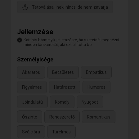
Tetoválásai: neki nincs, de nem zavarja
Jellemzése
Kattints bármelyik jellemzésre, ha szeretnél megnézni
minden társkeresőt, aki ezt állította be.
Személyisége
Akaratos
Becsületes
Empatikus
Figyelmes
Határozott
Humoros
Jóindulatú
Komoly
Nyugodt
Őszinte
Rendszerető
Romantikus
Svájcióra
Türelmes