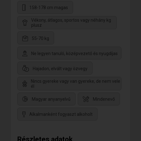
158-178 cm magas
Vékony, átlagos, sportos vagy néhány kg
plusz
55-70 kg
Ne legyen tanuló, középvezető és nyugdíjas
Hajadon, elvált vagy özvegy
Nincs gyereke vagy van gyereke, de nem vele
él
Magyar anyanyelvű
Mindenevő
Alkalmanként fogyaszt alkoholt
Részletes adatok