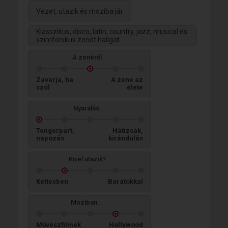
Vezet, utazik és moziba jár
Klasszikus, disco, latin, country, jazz, musical és
szimfonikus zenét hallgat
A zenéről
Zavarja, ha
A zene az
szól
élete
Nyaralás:
Tengerpart,
Hátizsák,
napozás
kirándulás
Kivel utazik?
Kettesben
Barátokkal
Moziban...
Művészfilmek
Hollywood