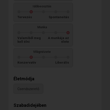
Időbeosztás
Tervezés
Spontaneitás
Munka
Valamiből meg
A munkája az
kell élni
élete
Világnézete
Konzervatív
Liberális
Életmódja
Csendszerető
Szabadidejében