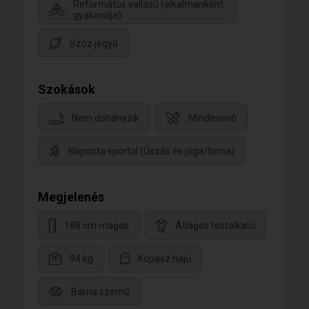
Református vallású (alkalmanként
gyakorolja)
Szűz jegyű
Szokások
Nem dohányzik
Mindenevő
Naponta sportol (Úszás és jóga/torna)
Megjelenés
188 cm magas
Átlagos testalkatú
94 kg
Kopasz hajú
Barna szemű