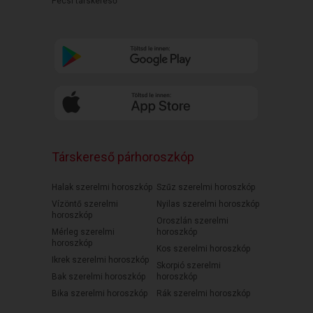
Pécsi társkereső
Társkereső párhoroszkóp
Halak szerelmi horoszkóp
Szűz szerelmi horoszkóp
Vízöntő szerelmi
Nyilas szerelmi horoszkóp
horoszkóp
Oroszlán szerelmi
Mérleg szerelmi
horoszkóp
horoszkóp
Kos szerelmi horoszkóp
Ikrek szerelmi horoszkóp
Skorpió szerelmi
Bak szerelmi horoszkóp
horoszkóp
Bika szerelmi horoszkóp
Rák szerelmi horoszkóp