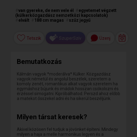
#
van gyereke, de nem vele él
#
egyetemet végzett
(külkerközgazdász nemzetközi kapcsolatok)
#
elvált
#
188 cm magas
#
szűz jegyű
Tetszik
Üzenj
SzuperSzív
Bemutatkozás
Kálmán vagyok *moderálva* Külker. Közgazdász
vagyok németül és angolul beszélek, szeretem a
komoly zenét, romantikus alkat vagyok szeretem ha
egymáshoz bújunk és imádok hosszan csókolozni és
érzéssel simogatni. Kipróbálhatod. Perszd ahoz előbb
a matekot ősszekel adni és ha sikerül beszéljünk.
Milyen társat keresek?
Akivel közösen fel tudjuk a jövönket építeni. Mindegy
milyen a haja a melle harmonikus legyen és a