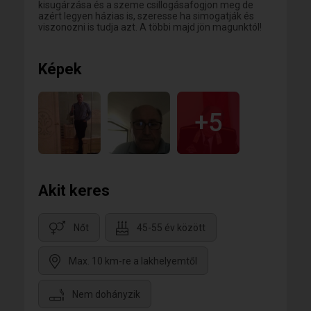
kisugárzása és a szeme csillogásafogjon meg de
azért legyen házias is, szeresse ha simogatják és
viszonozni is tudja azt. A többi majd jön magunktól!
Képek
+5
Akit keres
Nőt
45-55 év között
Max. 10 km-re a lakhelyemtől
Nem dohányzik