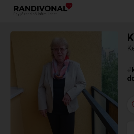
Egy jó randiból bármi lehet.
K
K
#
d