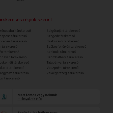
Cookiek
rskeresés régiók szerint
késcsabai társkereső
Salgótarjáni társkereső
dapesti társkereső
Szegedi társkereső
breceni társkereső
Szekszárdi társkereső
i társkereső
Székesfehérvári társkereső
őri társkereső
Szolnoki társkereső
posvári társkereső
Szombathelyi társkereső
cskeméti társkereső
Tatabányai társkereső
skolci társkereső
Veszprémi társkereső
íregyházi társkereső
Zalaegerszegi társkereső
csi társkereső
Mert fontos vagy nekünk
mehnyakrak.info
Segítség, ha bajban vagy