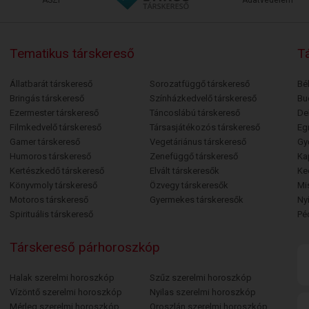
ÁSZF
Adatvédelem
Tematikus társkereső
Tá
Állatbarát társkereső
Sorozatfüggő társkereső
Bé
Bringás társkereső
Színházkedvelő társkereső
Bu
Ezermester társkereső
Táncoslábú társkereső
De
Filmkedvelő társkereső
Társasjátékozós társkereső
Egr
Gamer társkereső
Vegetáriánus társkereső
Gy
Humoros társkereső
Zenefüggő társkereső
Ka
Kertészkedő társkereső
Elvált társkeresők
Ke
Könyvmoly társkereső
Özvegy társkeresők
Mi
Motoros társkereső
Gyermekes társkeresők
Ny
Spirituális társkereső
Pé
Társkereső párhoroszkóp
Halak szerelmi horoszkóp
Szűz szerelmi horoszkóp
Vízöntő szerelmi horoszkóp
Nyilas szerelmi horoszkóp
Mérleg szerelmi horoszkóp
Oroszlán szerelmi horoszkóp