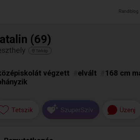
Randiblog
atalin (69)
eszthely
Térkép
középiskolát végzett
#
elvált
#
168 cm m
ohányzik
Tetszik
SzuperSzív
Üzenj