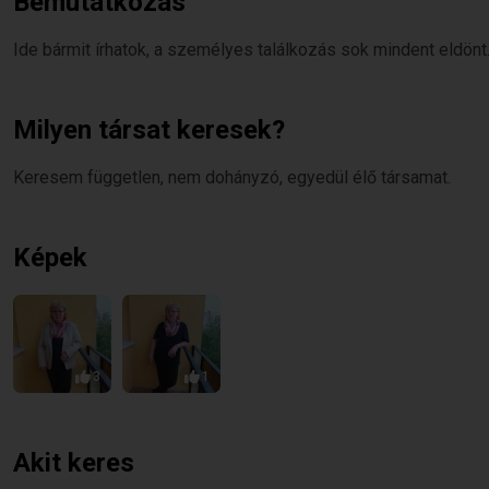
Bemutatkozás
Ide bármit írhatok, a személyes találkozás sok mindent eldönt
Milyen társat keresek?
Keresem független, nem dohányzó, egyedül élő társamat.
Képek
3
1
Akit keres