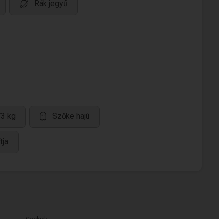
Rák jegyű
73 kg
Szőke hajú
tja