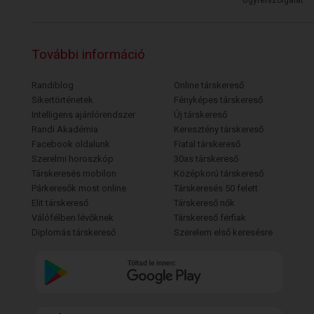
Ügyfélszolgálat
További információ
Randiblog
Online társkereső
Sikertörténetek
Fényképes társkereső
Intelligens ajánlórendszer
Új társkereső
Randi Akadémia
Keresztény társkereső
Facebook oldalunk
Fiatal társkereső
Szerelmi horoszkóp
30as társkereső
Társkeresés mobilon
Középkorú társkereső
Párkeresők most online
Társkeresés 50 felett
Elit társkereső
Társkereső nők
Válófélben lévőknek
Társkereső férfiak
Diplomás társkereső
Szerelem első keresésre