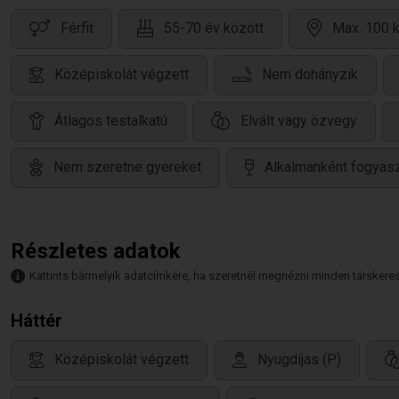
Férfit
55-70 év között
Max. 100 k
Középiskolát végzett
Nem dohányzik
Átlagos testalkatú
Elvált vagy özvegy
Nem szeretne gyereket
Alkalmanként fogyasz
Részletes adatok
Kattints bármelyik adatcímkére, ha szeretnél megnézni minden társkeresőt,
Háttér
Középiskolát végzett
Nyugdíjas (P)