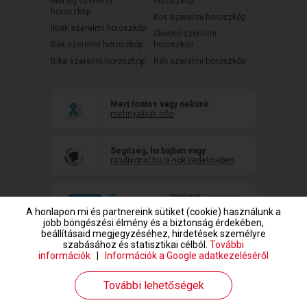
Mérleg szerelmi
horoszkóp
horoszkóp
Kos szerelmi horoszkóp
Ikrek szerelmi horoszkóp
Skorpió szerelmi
Bak szerelmi horoszkóp
horoszkóp
Bika szerelmi horoszkóp
Rák szerelmi horoszkóp
Mert fontos vagy nekünk
mehnyakrak.info
Segítség, ha bajban vagy
randivonal.hu/a-nok-vedelmeben
A honlapon mi és partnereink sütiket (cookie) használunk a
jobb böngészési élmény és a biztonság érdekében,
beállításaid megjegyzéséhez, hirdetések személyre
szabásához és statisztikai célból.
További
információk
|
Információk a Google adatkezeléséről
www.randivonal.hu © Copyright 1999-2026 Dating Central Europe Zrt.
További lehetőségek