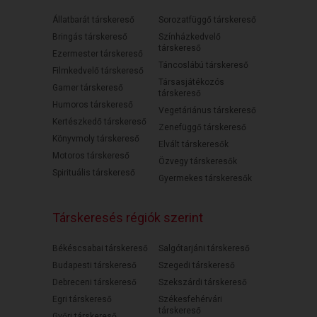
Állatbarát társkereső
Sorozatfüggő társkereső
Bringás társkereső
Színházkedvelő
társkereső
Ezermester társkereső
Táncoslábú társkereső
Filmkedvelő társkereső
Társasjátékozós
Gamer társkereső
társkereső
Humoros társkereső
Vegetáriánus társkereső
Kertészkedő társkereső
Zenefüggő társkereső
Könyvmoly társkereső
Elvált társkeresők
Motoros társkereső
Özvegy társkeresők
Spirituális társkereső
Gyermekes társkeresők
Társkeresés régiók szerint
Békéscsabai társkereső
Salgótarjáni társkereső
Budapesti társkereső
Szegedi társkereső
Debreceni társkereső
Szekszárdi társkereső
Egri társkereső
Székesfehérvári
társkereső
Győri társkereső