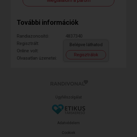
Megtalálom a párom
További információk
Randiazonosító:
4837340
Regisztrált:
Belépve láthatod
Online volt:
Regisztrálok
Olvasatlan üzenetei:
Ügyfélszolgálat
Adatvédelem
Cookiek