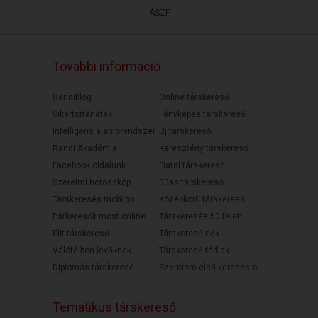
ÁSZF
További információ
Randiblog
Online társkereső
Sikertörténetek
Fényképes társkereső
Intelligens ajánlórendszer
Új társkereső
Randi Akadémia
Keresztény társkereső
Facebook oldalunk
Fiatal társkereső
Szerelmi horoszkóp
30as társkereső
Társkeresés mobilon
Középkorú társkereső
Párkeresők most online
Társkeresés 50 felett
Elit társkereső
Társkereső nők
Válófélben lévőknek
Társkereső férfiak
Diplomás társkereső
Szerelem első keresésre
Tematikus társkereső