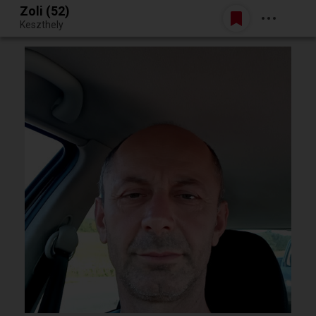
Zoli (52)
Belépés
Keszthely
Egy jó randiból bármi lehet.