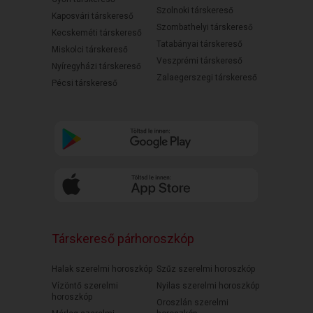
Szolnoki társkereső
Kaposvári társkereső
Szombathelyi társkereső
Kecskeméti társkereső
Tatabányai társkereső
Miskolci társkereső
Veszprémi társkereső
Nyíregyházi társkereső
Zalaegerszegi társkereső
Pécsi társkereső
Társkereső párhoroszkóp
Halak szerelmi horoszkóp
Szűz szerelmi horoszkóp
Vízöntő szerelmi
Nyilas szerelmi horoszkóp
horoszkóp
Oroszlán szerelmi