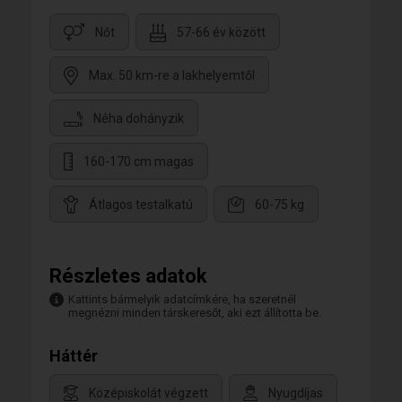
Nőt
57-66 év között
Max. 50 km-re a lakhelyemtől
Néha dohányzik
160-170 cm magas
Átlagos testalkatú
60-75 kg
Részletes adatok
Kattints bármelyik adatcímkére, ha szeretnél
megnézni minden társkeresőt, aki ezt állította be.
Háttér
Középiskolát végzett
Nyugdíjas