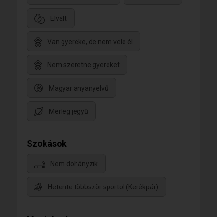
Elvált
Van gyereke, de nem vele él
Nem szeretne gyereket
Magyar anyanyelvű
Mérleg jegyű
Szokások
Nem dohányzik
Hetente többször sportol (Kerékpár)