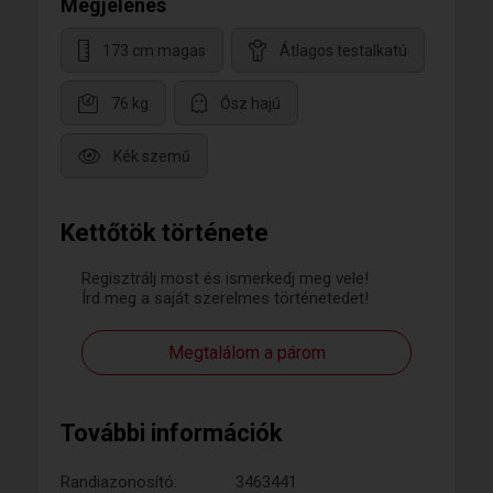
Megjelenés
173 cm magas
Átlagos testalkatú
76 kg
Ősz hajú
Kék szemű
Kettőtök története
Regisztrálj most és ismerkedj meg vele!
Írd meg a saját szerelmes történetedet!
Megtalálom a párom
További információk
Randiazonosító:
3463441