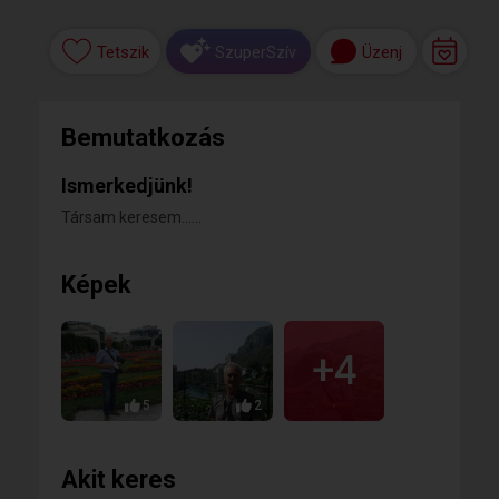
Tetszik
Üzenj
SzuperSzív
Bemutatkozás
Ismerkedjünk!
Társam keresem......
Képek
+4
5
2
Akit keres