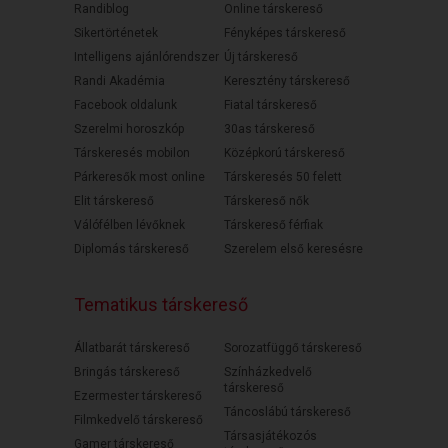
Randiblog
Online társkereső
Sikertörténetek
Fényképes társkereső
Intelligens ajánlórendszer
Új társkereső
Randi Akadémia
Keresztény társkereső
Facebook oldalunk
Fiatal társkereső
Szerelmi horoszkóp
30as társkereső
Társkeresés mobilon
Középkorú társkereső
Párkeresők most online
Társkeresés 50 felett
Elit társkereső
Társkereső nők
Válófélben lévőknek
Társkereső férfiak
Diplomás társkereső
Szerelem első keresésre
Tematikus társkereső
Állatbarát társkereső
Sorozatfüggő társkereső
Bringás társkereső
Színházkedvelő
társkereső
Ezermester társkereső
Táncoslábú társkereső
Filmkedvelő társkereső
Társasjátékozós
Gamer társkereső