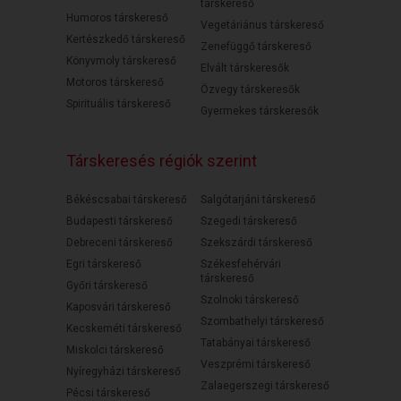
társkereső
Humoros társkereső
Vegetáriánus társkereső
Kertészkedő társkereső
Zenefüggő társkereső
Könyvmoly társkereső
Elvált társkeresők
Motoros társkereső
Özvegy társkeresők
Spirituális társkereső
Gyermekes társkeresők
Társkeresés régiók szerint
Békéscsabai társkereső
Salgótarjáni társkereső
Budapesti társkereső
Szegedi társkereső
Debreceni társkereső
Szekszárdi társkereső
Egri társkereső
Székesfehérvári
társkereső
Győri társkereső
Szolnoki társkereső
Kaposvári társkereső
Szombathelyi társkereső
Kecskeméti társkereső
Tatabányai társkereső
Miskolci társkereső
Veszprémi társkereső
Nyíregyházi társkereső
Zalaegerszegi társkereső
Pécsi társkereső