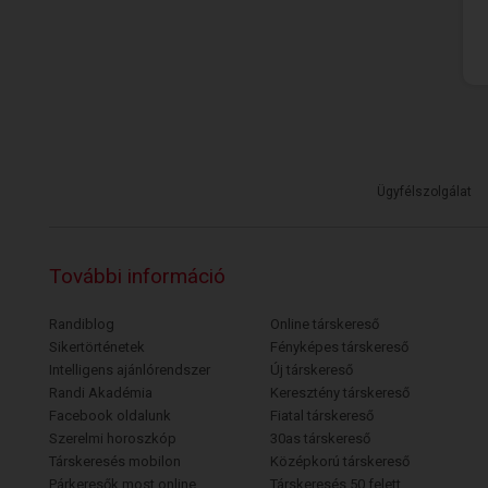
Ügyfélszolgálat
További információ
Randiblog
Online társkereső
Sikertörténetek
Fényképes társkereső
Intelligens ajánlórendszer
Új társkereső
Randi Akadémia
Keresztény társkereső
Facebook oldalunk
Fiatal társkereső
Szerelmi horoszkóp
30as társkereső
Társkeresés mobilon
Középkorú társkereső
Párkeresők most online
Társkeresés 50 felett