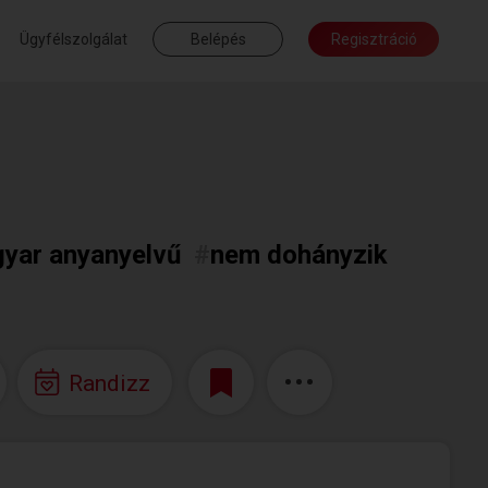
Ügyfélszolgálat
Belépés
Regisztráció
yar anyanyelvű
#
nem dohányzik
Randizz