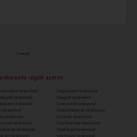
Cookiek
rskeresés régiók szerint
késcsabai társkereső
Salgótarjáni társkereső
dapesti társkereső
Szegedi társkereső
breceni társkereső
Szekszárdi társkereső
i társkereső
Székesfehérvári társkereső
őri társkereső
Szolnoki társkereső
posvári társkereső
Szombathelyi társkereső
cskeméti társkereső
Tatabányai társkereső
skolci társkereső
Veszprémi társkereső