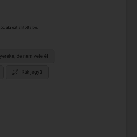
 aki ezt állította be.
yereke, de nem vele él
Rák jegyű