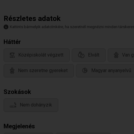
Részletes adatok
Kattints bármelyik adatcímkére, ha szeretnél megnézni minden társkeresőt,
Háttér
Középiskolát végzett
Elvált
Van g
Nem szeretne gyereket
Magyar anyanyelvű
Szokások
Nem dohányzik
Megjelenés