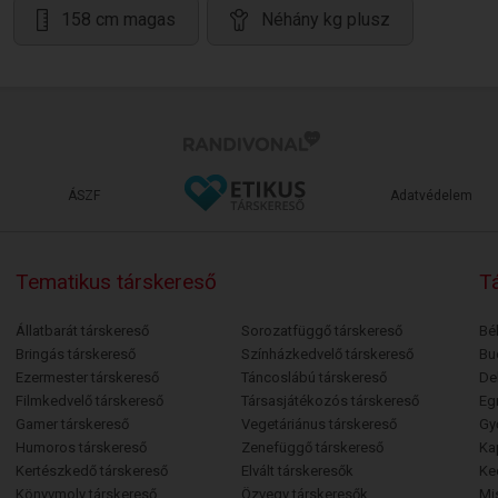
158 cm magas
Néhány kg plusz
ÁSZF
Adatvédelem
Tematikus társkereső
Tá
Állatbarát társkereső
Sorozatfüggő társkereső
Bé
Bringás társkereső
Színházkedvelő társkereső
Bu
Ezermester társkereső
Táncoslábú társkereső
De
Filmkedvelő társkereső
Társasjátékozós társkereső
Egr
Gamer társkereső
Vegetáriánus társkereső
Gy
Humoros társkereső
Zenefüggő társkereső
Ka
Kertészkedő társkereső
Elvált társkeresők
Ke
Könyvmoly társkereső
Özvegy társkeresők
Mi