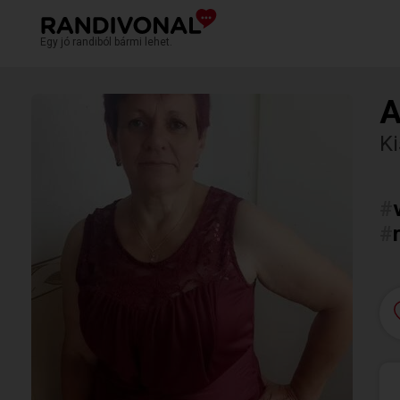
Egy jó randiból bármi lehet.
A
Ki
#
#