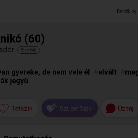
Randiblog
nikó (60)
sdér
Térkép
van gyereke, de nem vele él
#
elvált
#
mag
rák jegyű
Tetszik
SzuperSzív
Üzenj