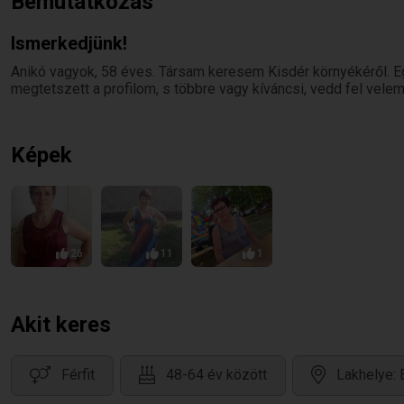
Bemutatkozás
Ismerkedjünk!
Anikó vagyok, 58 éves. Társam keresem Kisdér környékéről. E
megtetszett a profilom, s többre vagy kíváncsi, vedd fel velem
Képek
26
11
1
Akit keres
Férfit
48-64 év között
Lakhelye: