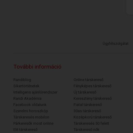
Ügyfélszolgálat
További információ
Randiblog
Online társkereső
Sikertörténetek
Fényképes társkereső
Intelligens ajánlórendszer
Új társkereső
Randi Akadémia
Keresztény társkereső
Facebook oldalunk
Fiatal társkereső
Szerelmi horoszkóp
30as társkereső
Társkeresés mobilon
Középkorú társkereső
Párkeresők most online
Társkeresés 50 felett
Elit társkereső
Társkereső nők