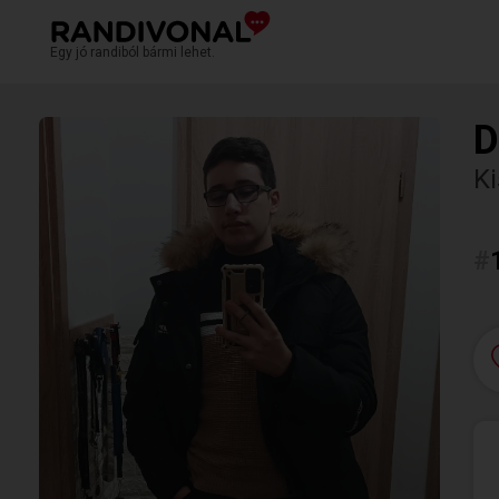
Egy jó randiból bármi lehet.
D
K
#