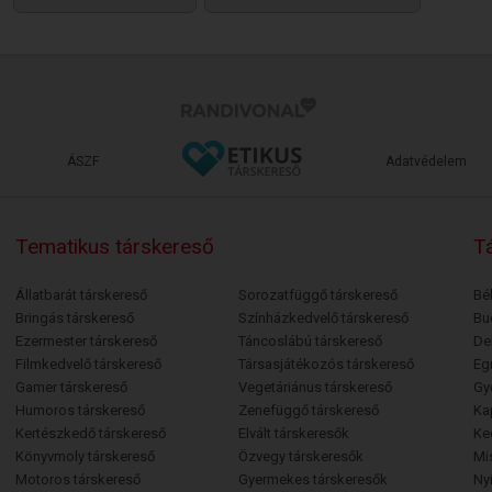
ÁSZF
Adatvédelem
Tematikus társkereső
Tá
Állatbarát társkereső
Sorozatfüggő társkereső
Bé
Bringás társkereső
Színházkedvelő társkereső
Bu
Ezermester társkereső
Táncoslábú társkereső
De
Filmkedvelő társkereső
Társasjátékozós társkereső
Egr
Gamer társkereső
Vegetáriánus társkereső
Gy
Humoros társkereső
Zenefüggő társkereső
Ka
Kertészkedő társkereső
Elvált társkeresők
Ke
Könyvmoly társkereső
Özvegy társkeresők
Mi
Motoros társkereső
Gyermekes társkeresők
Ny