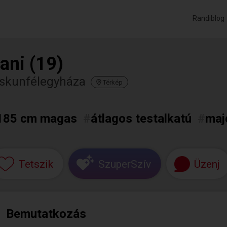
Randiblog
ani (19)
iskunfélegyháza
Térkép
185 cm magas
#
átlagos testalkatú
#
maj
Tetszik
SzuperSzív
Üzenj
Bemutatkozás