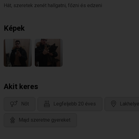
Hát, szeretek zenét hallgatni, főzni és edzeni
Képek
Akit keres
Nőt
Legfeljebb 20 éves
Lakhely
Majd szeretne gyereket