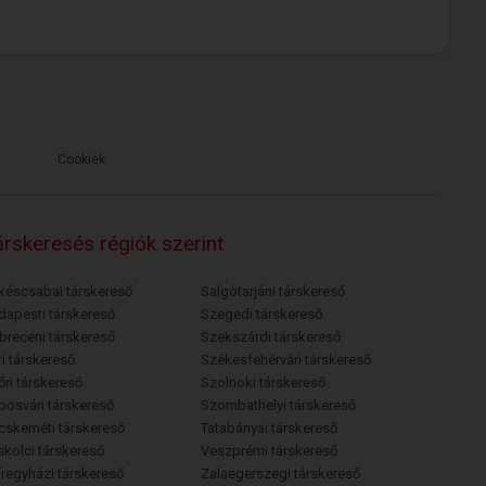
Cookiek
rskeresés régiók szerint
késcsabai társkereső
Salgótarjáni társkereső
dapesti társkereső
Szegedi társkereső
breceni társkereső
Szekszárdi társkereső
i társkereső
Székesfehérvári társkereső
őri társkereső
Szolnoki társkereső
posvári társkereső
Szombathelyi társkereső
cskeméti társkereső
Tatabányai társkereső
skolci társkereső
Veszprémi társkereső
íregyházi társkereső
Zalaegerszegi társkereső