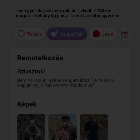
#
van gyereke, de nem vele él
#
elvált
#
180 cm
magas
#
néhány kg plusz
#
nem szeretne gyereket
Tetszik
Üzenj
SzuperSzív
Bemutatkozás
Sziasztok!
Nem írok sokat, a képen engem látsz. De ne külső
alapján itelj. Email címem: *moderálva*
Képek