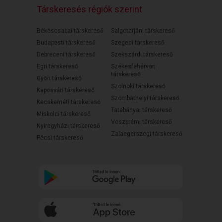
Társkeresés régiók szerint
Békéscsabai társkereső
Salgótarjáni társkereső
Budapesti társkereső
Szegedi társkereső
Debreceni társkereső
Szekszárdi társkereső
Egri társkereső
Székesfehérvári
társkereső
Győri társkereső
Szolnoki társkereső
Kaposvári társkereső
Szombathelyi társkereső
Kecskeméti társkereső
Tatabányai társkereső
Miskolci társkereső
Veszprémi társkereső
Nyíregyházi társkereső
Zalaegerszegi társkereső
Pécsi társkereső