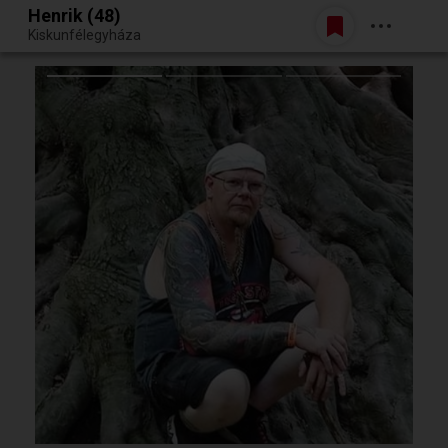
Henrik (48)
Belépés
Kiskunfélegyháza
Egy jó randiból bármi lehet.