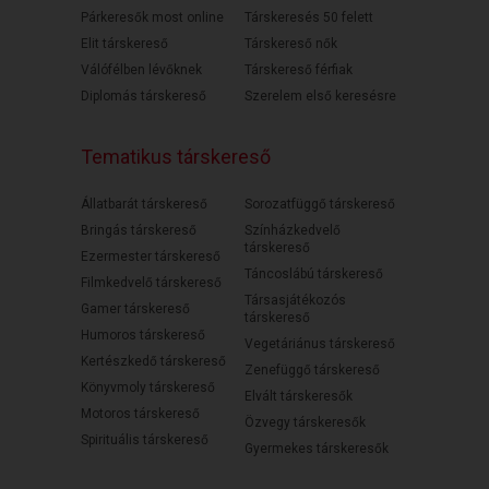
Párkeresők most online
Társkeresés 50 felett
Elit társkereső
Társkereső nők
Válófélben lévőknek
Társkereső férfiak
Diplomás társkereső
Szerelem első keresésre
Tematikus társkereső
Állatbarát társkereső
Sorozatfüggő társkereső
Bringás társkereső
Színházkedvelő
társkereső
Ezermester társkereső
Táncoslábú társkereső
Filmkedvelő társkereső
Társasjátékozós
Gamer társkereső
társkereső
Humoros társkereső
Vegetáriánus társkereső
Kertészkedő társkereső
Zenefüggő társkereső
Könyvmoly társkereső
Elvált társkeresők
Motoros társkereső
Özvegy társkeresők
Spirituális társkereső
Gyermekes társkeresők