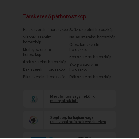
Társkereső párhoroszkóp
Halak szerelmi horoszkóp
Szűz szerelmi horoszkóp
Vízöntő szerelmi
Nyilas szerelmi horoszkóp
horoszkóp
Oroszlán szerelmi
Mérleg szerelmi
horoszkóp
horoszkóp
Kos szerelmi horoszkóp
Ikrek szerelmi horoszkóp
Skorpió szerelmi
Bak szerelmi horoszkóp
horoszkóp
Bika szerelmi horoszkóp
Rák szerelmi horoszkóp
Mert fontos vagy nekünk
mehnyakrak.info
Segítség, ha bajban vagy
randivonal.hu/a-nok-vedelmeben