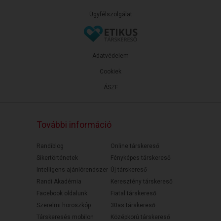
Ügyfélszolgálat
Adatvédelem
Cookiek
ÁSZF
További információ
Randiblog
Online társkereső
Sikertörténetek
Fényképes társkereső
Intelligens ajánlórendszer
Új társkereső
Randi Akadémia
Keresztény társkereső
Facebook oldalunk
Fiatal társkereső
Szerelmi horoszkóp
30as társkereső
Társkeresés mobilon
Középkorú társkereső