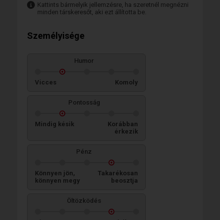
Kattints bármelyik jellemzésre, ha szeretnél megnézni
minden társkeresőt, aki ezt állította be.
Személyisége
Humor
Vicces
Komoly
Pontosság
Mindig késik
Korábban
érkezik
Pénz
Könnyen jön,
Takarékosan
könnyen megy
beosztja
Öltözködés