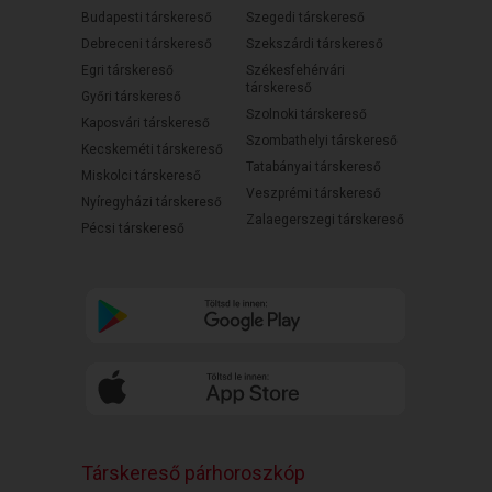
Budapesti társkereső
Szegedi társkereső
Debreceni társkereső
Szekszárdi társkereső
Egri társkereső
Székesfehérvári
társkereső
Győri társkereső
Szolnoki társkereső
Kaposvári társkereső
Szombathelyi társkereső
Kecskeméti társkereső
Tatabányai társkereső
Miskolci társkereső
Veszprémi társkereső
Nyíregyházi társkereső
Zalaegerszegi társkereső
Pécsi társkereső
Társkereső párhoroszkóp