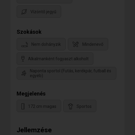
Vízöntő jegyű
Szokások
Nem dohányzik
Mindenevő
Alkalmanként fogyaszt alkoholt
Naponta sportol (Futás, kerékpár, futball és
egyéb)
Megjelenés
172 cm magas
Sportos
Jellemzése