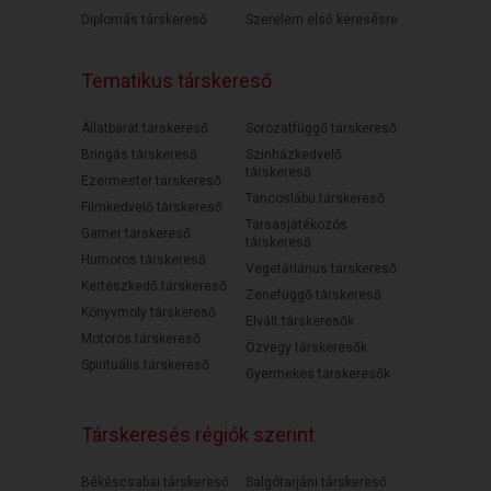
Diplomás társkereső
Szerelem első keresésre
Tematikus társkereső
Állatbarát társkereső
Sorozatfüggő társkereső
Bringás társkereső
Színházkedvelő
társkereső
Ezermester társkereső
Táncoslábú társkereső
Filmkedvelő társkereső
Társasjátékozós
Gamer társkereső
társkereső
Humoros társkereső
Vegetáriánus társkereső
Kertészkedő társkereső
Zenefüggő társkereső
Könyvmoly társkereső
Elvált társkeresők
Motoros társkereső
Özvegy társkeresők
Spirituális társkereső
Gyermekes társkeresők
Társkeresés régiók szerint
Békéscsabai társkereső
Salgótarjáni társkereső