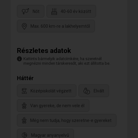
Nőt
40-60 év között
Max. 600 km-re a lakhelyemtől
Részletes adatok
Kattints bármelyik adatcímkére, ha szeretnél
megnézni minden társkeresőt, aki ezt állította be.
Háttér
Középiskolát végzett
Elvált
Van gyereke, de nem vele él
Még nem tudja, hogy szeretne-e gyereket
Magyar anyanyelvű