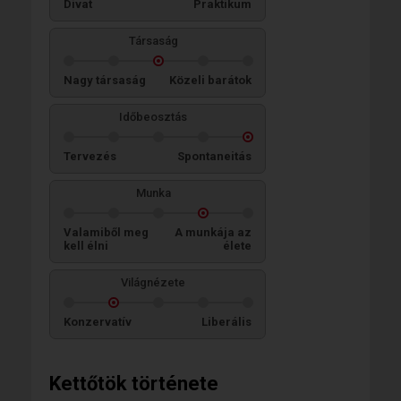
Divat
Praktikum
Társaság
Nagy társaság
Közeli barátok
Időbeosztás
Tervezés
Spontaneitás
Munka
Valamiből meg
A munkája az
kell élni
élete
Világnézete
Konzervatív
Liberális
Kettőtök története