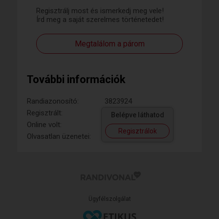
Regisztrálj most és ismerkedj meg vele!
Írd meg a saját szerelmes történetedet!
Megtalálom a párom
További információk
Randiazonosító:
3823924
Regisztrált:
Belépve láthatod
Online volt:
Regisztrálok
Olvasatlan üzenetei:
Ügyfélszolgálat