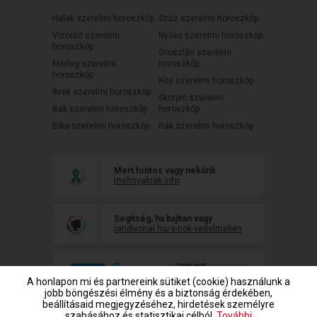
Halak szerelmi horoszkóp
Szűz szerelmi horoszkóp
Vízöntő szerelmi
Nyilas szerelmi horoszkóp
horoszkóp
Oroszlán szerelmi
Mérleg szerelmi
horoszkóp
horoszkóp
Kos szerelmi horoszkóp
Ikrek szerelmi horoszkóp
Skorpió szerelmi
Bak szerelmi horoszkóp
horoszkóp
Bika szerelmi horoszkóp
Rák szerelmi horoszkóp
Mert fontos vagy nekünk
mehnyakrak.info
Segítség, ha bajban vagy
randivonal.hu/a-nok-vedelmeben
A honlapon mi és partnereink sütiket (cookie) használunk a
jobb böngészési élmény és a biztonság érdekében,
beállításaid megjegyzéséhez, hirdetések személyre
szabásához és statisztikai célból.
További