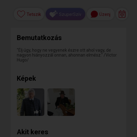
Tetszik
Üzenj
SzuperSzív
Bemutatkozás
"Élj úgy, hogy ne vegyenek észre ott ahol vagy, de
nagyon hiányozzál onnan, ahonnan elmész." /Victor
Hugo/
Képek
1
Akit keres