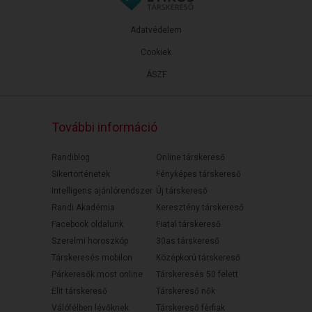
Adatvédelem
Cookiek
ÁSZF
További információ
Randiblog
Online társkereső
Sikertörténetek
Fényképes társkereső
Intelligens ajánlórendszer
Új társkereső
Randi Akadémia
Keresztény társkereső
Facebook oldalunk
Fiatal társkereső
Szerelmi horoszkóp
30as társkereső
Társkeresés mobilon
Középkorú társkereső
Párkeresők most online
Társkeresés 50 felett
Elit társkereső
Társkereső nők
Válófélben lévőknek
Társkereső férfiak