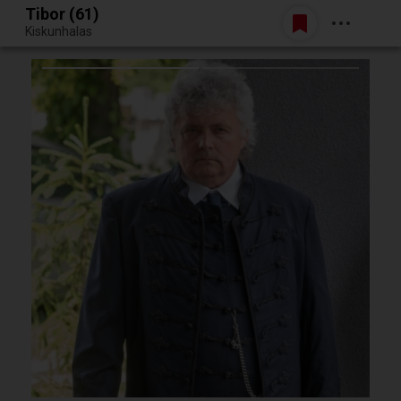
Tibor (61)
Belépés
Kiskunhalas
Egy jó randiból bármi lehet.