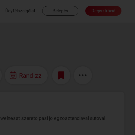
Ügyfélszolgálat
Belépés
Regisztráció
Randizz
elnesst szereto pasi jo egzosztenciaval autoval