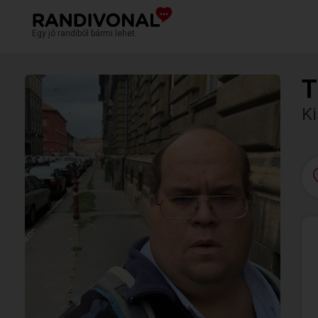
Egy jó randiból bármi lehet.
T
Ki