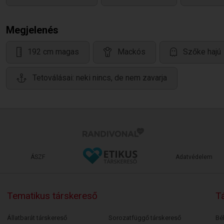
Megjelenés
192 cm magas
Mackós
Szőke hajú
Tetoválásai: neki nincs, de nem zavarja
ÁSZF
Adatvédelem
Tematikus társkereső
Tá
Állatbarát társkereső
Sorozatfüggő társkereső
Bé