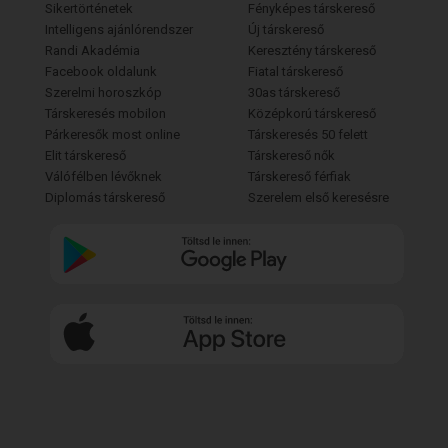
Sikertörténetek
Fényképes társkereső
Intelligens ajánlórendszer
Új társkereső
Randi Akadémia
Keresztény társkereső
Facebook oldalunk
Fiatal társkereső
Szerelmi horoszkóp
30as társkereső
Társkeresés mobilon
Középkorú társkereső
Párkeresők most online
Társkeresés 50 felett
Elit társkereső
Társkereső nők
Válófélben lévőknek
Társkereső férfiak
Diplomás társkereső
Szerelem első keresésre