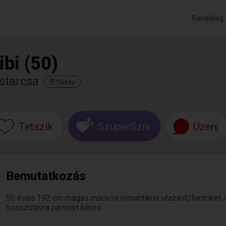
Randiblog
ibi (50)
starcsa
Térkép
Tetszik
SzuperSzív
Üzenj
Bemutatkozás
50 éves 192 cm magas mackós romantikus utazást/furdoket /w
hosszútávra partnert keres