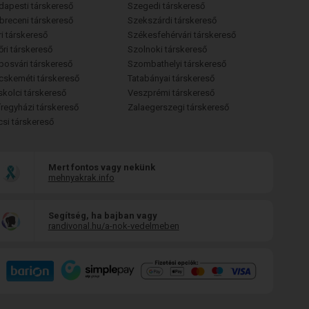
dapesti társkereső
Szegedi társkereső
breceni társkereső
Szekszárdi társkereső
i társkereső
Székesfehérvári társkereső
őri társkereső
Szolnoki társkereső
posvári társkereső
Szombathelyi társkereső
cskeméti társkereső
Tatabányai társkereső
skolci társkereső
Veszprémi társkereső
íregyházi társkereső
Zalaegerszegi társkereső
csi társkereső
Mert fontos vagy nekünk
mehnyakrak.info
Segítség, ha bajban vagy
randivonal.hu/a-nok-vedelmeben