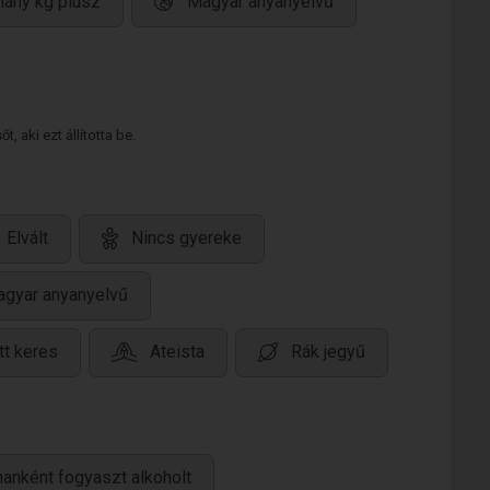
hány kg plusz
Magyar anyanyelvű
 aki ezt állította be.
Elvált
Nincs gyereke
gyar anyanyelvű
tt keres
Ateista
Rák jegyű
anként fogyaszt alkoholt