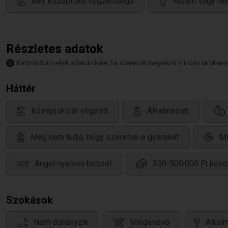
Min. középfokú végzettségű
Molett vagy né
Részletes adatok
Kattints bármelyik adatcímkére, ha szeretnél megnézni minden társkeresőt,
Háttér
Középiskolát végzett
Alkalmazott
Még nem tudja, hogy szeretne-e gyereket
Ma
Angol nyelven beszél
300-500.000 Ft közö
Szokások
Nem dohányzik
Mindenevő
Alkalm