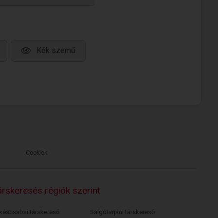
Kék szemű
Cookiek
rskeresés régiók szerint
késcsabai társkereső
Salgótarjáni társkereső