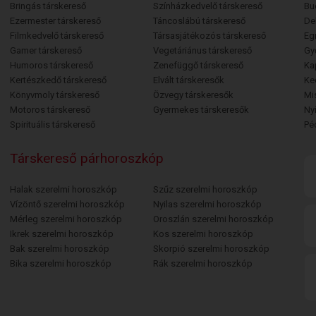
Bringás társkereső
Színházkedvelő társkereső
Bu
Ezermester társkereső
Táncoslábú társkereső
De
Filmkedvelő társkereső
Társasjátékozós társkereső
Egr
Gamer társkereső
Vegetáriánus társkereső
Gy
Humoros társkereső
Zenefüggő társkereső
Ka
Kertészkedő társkereső
Elvált társkeresők
Ke
Könyvmoly társkereső
Özvegy társkeresők
Mi
Motoros társkereső
Gyermekes társkeresők
Ny
Spirituális társkereső
Pé
Társkereső párhoroszkóp
Halak szerelmi horoszkóp
Szűz szerelmi horoszkóp
Vízöntő szerelmi horoszkóp
Nyilas szerelmi horoszkóp
Mérleg szerelmi horoszkóp
Oroszlán szerelmi horoszkóp
Ikrek szerelmi horoszkóp
Kos szerelmi horoszkóp
Bak szerelmi horoszkóp
Skorpió szerelmi horoszkóp
Bika szerelmi horoszkóp
Rák szerelmi horoszkóp